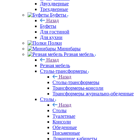
Двухдверные
Трехдверные
Буфеты
Назад
Буфеты
Для гостиной
Для кухни
Полки
Минибары
Резная мебель
Назад
Резная мебель
Столы-трансформеры
Назад
Столы-трансформеры
Трансформеры-консоли
Трансформеры журнально-обеденные
Столы
Назад
Столы
Туалетные
Консоли
Обеденные
Письменные
Домашние кабинеты