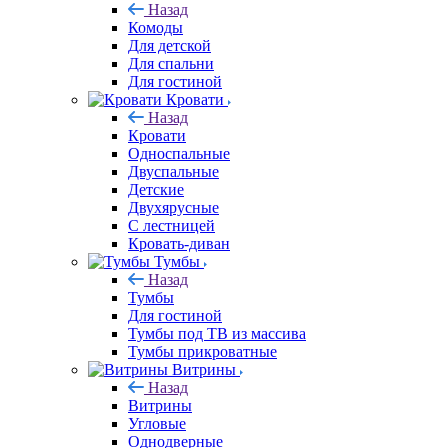
Назад
Комоды
Для детской
Для спальни
Для гостиной
Кровати
Назад
Кровати
Односпальные
Двуспальные
Детские
Двухярусные
С лестницей
Кровать-диван
Тумбы
Назад
Тумбы
Для гостиной
Тумбы под ТВ из массива
Тумбы прикроватные
Витрины
Назад
Витрины
Угловые
Однодверные