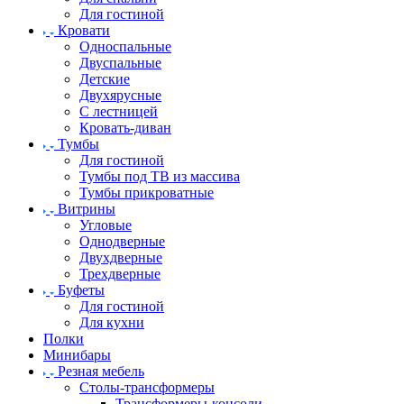
Для гостиной
Кровати
Односпальные
Двуспальные
Детские
Двухярусные
С лестницей
Кровать-диван
Тумбы
Для гостиной
Тумбы под ТВ из массива
Тумбы прикроватные
Витрины
Угловые
Однодверные
Двухдверные
Трехдверные
Буфеты
Для гостиной
Для кухни
Полки
Минибары
Резная мебель
Столы-трансформеры
Трансформеры-консоли