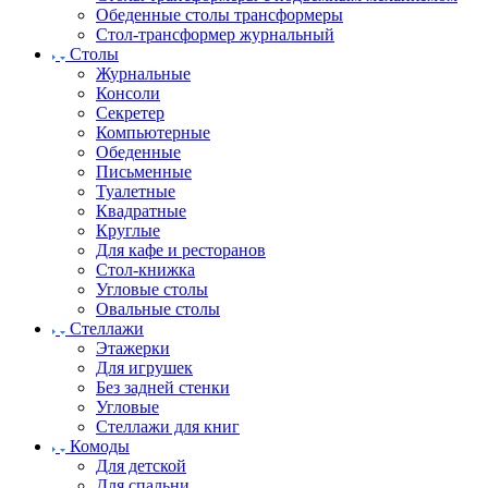
Обеденные столы трансформеры
Стол-трансформер журнальный
Столы
Журнальные
Консоли
Секретер
Компьютерные
Обеденные
Письменные
Туалетные
Квадратные
Круглые
Для кафе и ресторанов
Стол-книжка
Угловые столы
Овальные столы
Стеллажи
Этажерки
Для игрушек
Без задней стенки
Угловые
Стеллажи для книг
Комоды
Для детской
Для спальни