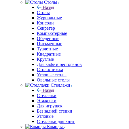
Столы
Назад
Столы
Журнальные
Консоли
Секретер
Компьютерные
Обеденные
Письменные
Туалетные
Квадратные
Круглые
Для кафе и ресторанов
Стол-книжка
Угловые столы
Овальные столы
Стеллажи
Назад
Стеллажи
Этажерки
Для игрушек
Без задней стенки
Угловые
Стеллажи для книг
Комоды