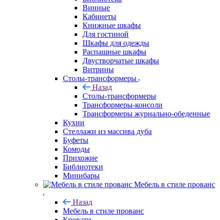
Винные
Кабинеты
Книжные шкафы
Для гостиной
Шкафы для одежды
Распашные шкафы
Двустворчатые шкафы
Витрины
Столы-трансформеры
Назад
Столы-трансформеры
Трансформеры-консоли
Трансформеры журнально-обеденные
Кухни
Стеллажи из массива дуба
Буфеты
Комоды
Прихожие
Библиотеки
Минибары
Мебель в стиле прованс
Назад
Мебель в стиле прованс
Кровати