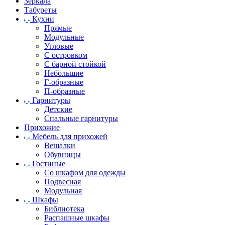
Зеркала
Табуреты
Кухни
Прямые
Модульные
Угловые
С островком
С барной стойкой
Небольшие
Г-образные
П-образные
Гарнитуры
Детские
Спальные гарнитуры
Прихожие
Мебель для прихожей
Вешалки
Обувницы
Гостиные
Со шкафом для одежды
Подвесная
Модульная
Шкафы
Библиотека
Распашные шкафы