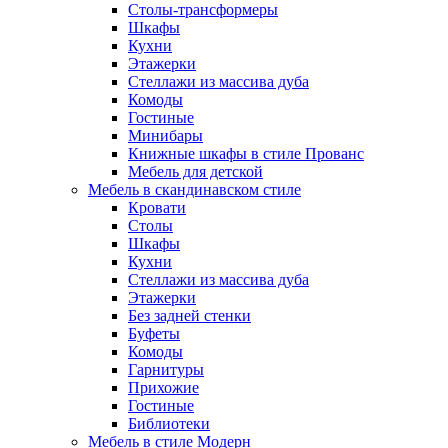
Столы-трансформеры
Шкафы
Кухни
Этажерки
Стеллажи из массива дуба
Комоды
Гостиные
Минибары
Книжные шкафы в стиле Прованс
Мебель для детской
Мебель в скандинавском стиле
Кровати
Столы
Шкафы
Кухни
Стеллажи из массива дуба
Этажерки
Без задней стенки
Буфеты
Комоды
Гарнитуры
Прихожие
Гостиные
Библиотеки
Мебель в стиле Модерн