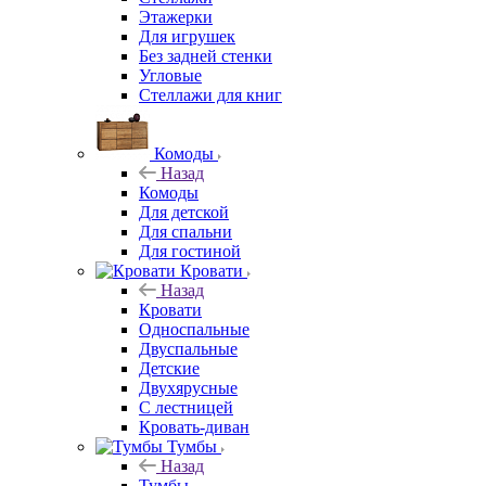
Этажерки
Для игрушек
Без задней стенки
Угловые
Стеллажи для книг
Комоды
Назад
Комоды
Для детской
Для спальни
Для гостиной
Кровати
Назад
Кровати
Односпальные
Двуспальные
Детские
Двухярусные
С лестницей
Кровать-диван
Тумбы
Назад
Тумбы