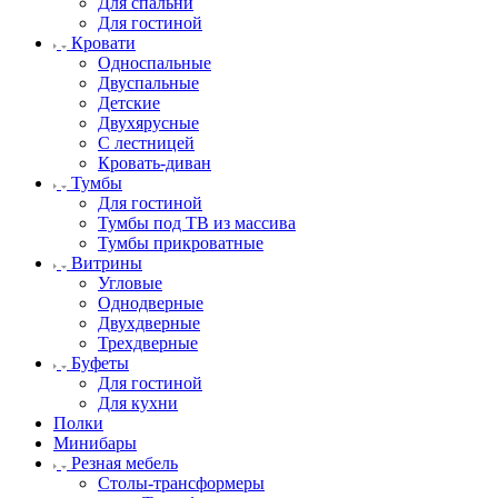
Для спальни
Для гостиной
Кровати
Односпальные
Двуспальные
Детские
Двухярусные
С лестницей
Кровать-диван
Тумбы
Для гостиной
Тумбы под ТВ из массива
Тумбы прикроватные
Витрины
Угловые
Однодверные
Двухдверные
Трехдверные
Буфеты
Для гостиной
Для кухни
Полки
Минибары
Резная мебель
Столы-трансформеры