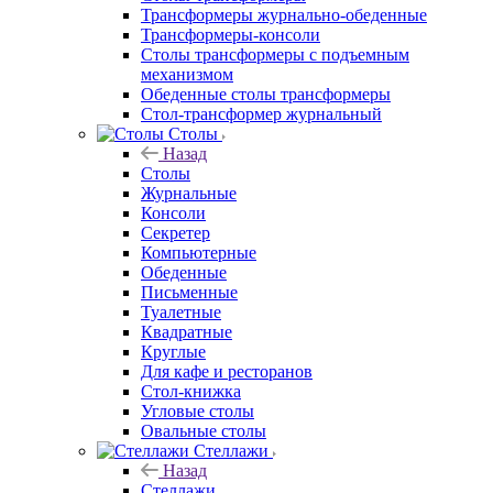
Трансформеры журнально-обеденные
Трансформеры-консоли
Столы трансформеры с подъемным
механизмом
Обеденные столы трансформеры
Стол-трансформер журнальный
Столы
Назад
Столы
Журнальные
Консоли
Секретер
Компьютерные
Обеденные
Письменные
Туалетные
Квадратные
Круглые
Для кафе и ресторанов
Стол-книжка
Угловые столы
Овальные столы
Стеллажи
Назад
Стеллажи