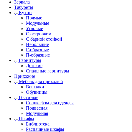
Зеркала
Табуреты
Кухни
Прямые
Модульные
Угловые
С островком
С барной стойкой
Небольшие
Г-образные
П-образные
Гарнитуры
Детские
Спальные гарнитуры
Прихожие
Мебель для прихожей
Вешалки
Обувницы
Гостиные
Со шкафом для одежды
Подвесная
Модульная
Шкафы
Библиотека
Распашные шкафы