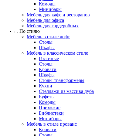
Комоды
Минибары
Мебель для кафе и ресторанов
Мебель для офиса
Мебель для гардеробных
По стилю
Мебель в стиле лофт
Столы
Шкафы
Мебель в классическом стиле
Гостиные
Столы
Кровати
Шкафы
Столы-трансформеры
Кухни
Стеллажи из массива дуба
Буфеты
Комоды
Прихожие
Библиотеки
Минибары
Мебель в стиле прованс
Кровати
Столы