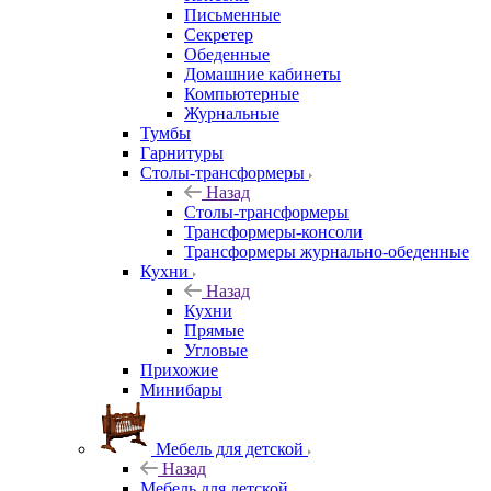
Письменные
Секретер
Обеденные
Домашние кабинеты
Компьютерные
Журнальные
Тумбы
Гарнитуры
Столы-трансформеры
Назад
Столы-трансформеры
Трансформеры-консоли
Трансформеры журнально-обеденные
Кухни
Назад
Кухни
Прямые
Угловые
Прихожие
Минибары
Мебель для детской
Назад
Мебель для детской