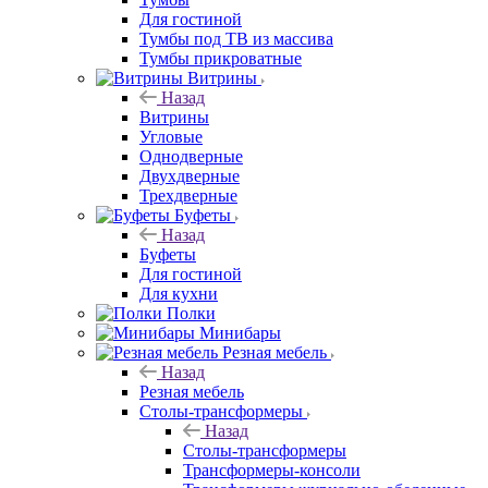
Для гостиной
Тумбы под ТВ из массива
Тумбы прикроватные
Витрины
Назад
Витрины
Угловые
Однодверные
Двухдверные
Трехдверные
Буфеты
Назад
Буфеты
Для гостиной
Для кухни
Полки
Минибары
Резная мебель
Назад
Резная мебель
Столы-трансформеры
Назад
Столы-трансформеры
Трансформеры-консоли