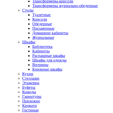
Трансформеры-консоли
Трансформеры журнально-обеденные
Столы
Туалетные
Консоли
Обеденные
Письменные
Домашние кабинеты
Журнальные
Шкафы
Библиотека
Кабинеты
Распашные шкафы
Шкафы для одежды
Витрины
Книжные шкафы
Кухни
Стеллажи
Этажерки
Буфеты
Комоды
Гарнитуры
Прихожие
Кровати
Гостиные