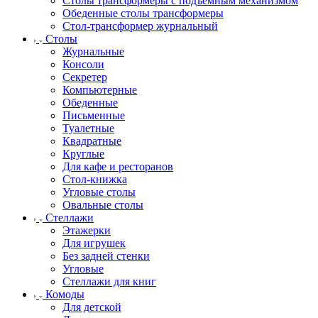
Столы трансформеры с подъемным механизмом
Обеденные столы трансформеры
Стол-трансформер журнальный
Столы
Журнальные
Консоли
Секретер
Компьютерные
Обеденные
Письменные
Туалетные
Квадратные
Круглые
Для кафе и ресторанов
Стол-книжка
Угловые столы
Овальные столы
Стеллажи
Этажерки
Для игрушек
Без задней стенки
Угловые
Стеллажи для книг
Комоды
Для детской