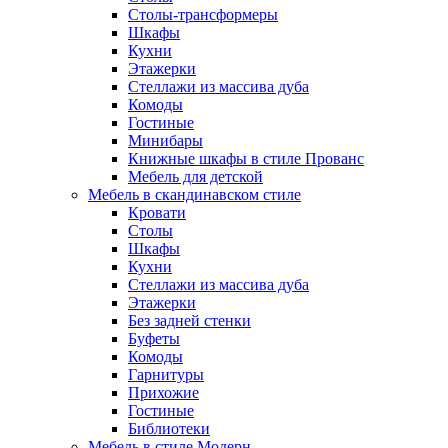
Столы-трансформеры
Шкафы
Кухни
Этажерки
Стеллажи из массива дуба
Комоды
Гостиные
Минибары
Книжные шкафы в стиле Прованс
Мебель для детской
Мебель в скандинавском стиле
Кровати
Столы
Шкафы
Кухни
Стеллажи из массива дуба
Этажерки
Без задней стенки
Буфеты
Комоды
Гарнитуры
Прихожие
Гостиные
Библиотеки
Мебель в стиле Модерн