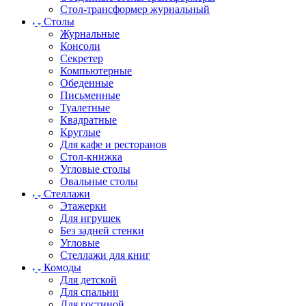
Стол-трансформер журнальный
Столы
Журнальные
Консоли
Секретер
Компьютерные
Обеденные
Письменные
Туалетные
Квадратные
Круглые
Для кафе и ресторанов
Стол-книжка
Угловые столы
Овальные столы
Стеллажи
Этажерки
Для игрушек
Без задней стенки
Угловые
Стеллажи для книг
Комоды
Для детской
Для спальни
Для гостиной