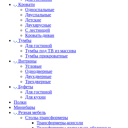
Кровати
Односпальные
Двуспальные
Детские
Двухярусные
С лестницей
Кровать-диван
Тумбы
Для гостиной
Тумбы под ТВ из массива
Тумбы прикроватные
Витрины
Угловые
Однодверные
Двухдверные
Трехдверные
Буфеты
Для гостиной
Для кухни
Полки
Минибары
Резная мебель
Столы-трансформеры
Трансформеры-консоли
Трансформеры журнально-обеденные