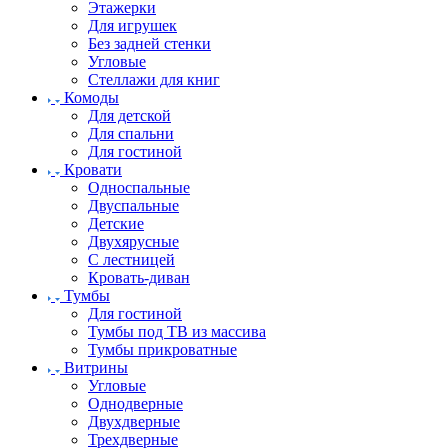
Этажерки
Для игрушек
Без задней стенки
Угловые
Стеллажи для книг
Комоды
Для детской
Для спальни
Для гостиной
Кровати
Односпальные
Двуспальные
Детские
Двухярусные
С лестницей
Кровать-диван
Тумбы
Для гостиной
Тумбы под ТВ из массива
Тумбы прикроватные
Витрины
Угловые
Однодверные
Двухдверные
Трехдверные