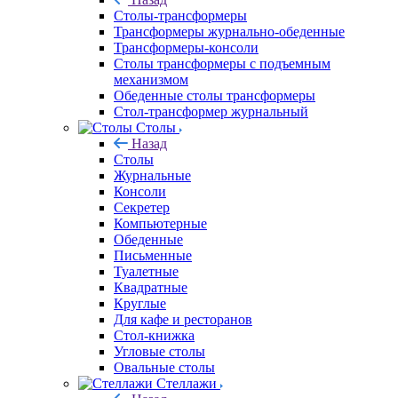
Столы-трансформеры
Трансформеры журнально-обеденные
Трансформеры-консоли
Столы трансформеры с подъемным
механизмом
Обеденные столы трансформеры
Стол-трансформер журнальный
Столы
Назад
Столы
Журнальные
Консоли
Секретер
Компьютерные
Обеденные
Письменные
Туалетные
Квадратные
Круглые
Для кафе и ресторанов
Стол-книжка
Угловые столы
Овальные столы
Стеллажи