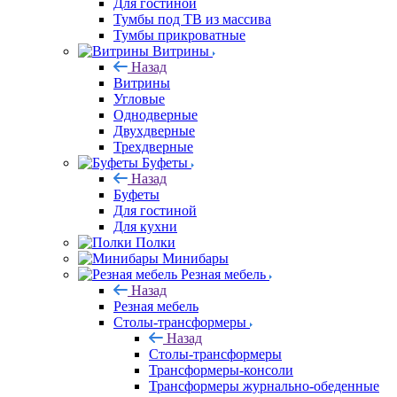
Для гостиной
Тумбы под ТВ из массива
Тумбы прикроватные
Витрины
Назад
Витрины
Угловые
Однодверные
Двухдверные
Трехдверные
Буфеты
Назад
Буфеты
Для гостиной
Для кухни
Полки
Минибары
Резная мебель
Назад
Резная мебель
Столы-трансформеры
Назад
Столы-трансформеры
Трансформеры-консоли
Трансформеры журнально-обеденные