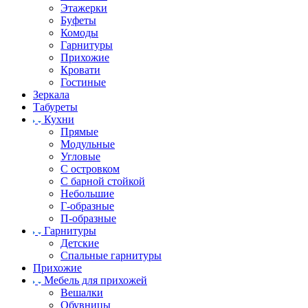
Этажерки
Буфеты
Комоды
Гарнитуры
Прихожие
Кровати
Гостиные
Зеркала
Табуреты
Кухни
Прямые
Модульные
Угловые
С островком
С барной стойкой
Небольшие
Г-образные
П-образные
Гарнитуры
Детские
Спальные гарнитуры
Прихожие
Мебель для прихожей
Вешалки
Обувницы