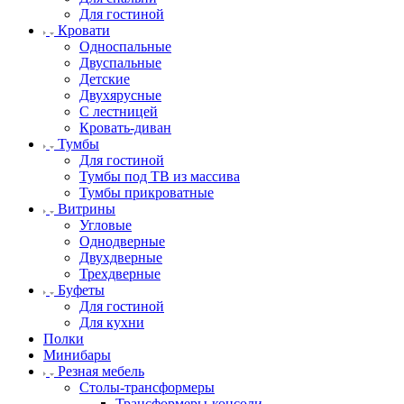
Для гостиной
Кровати
Односпальные
Двуспальные
Детские
Двухярусные
С лестницей
Кровать-диван
Тумбы
Для гостиной
Тумбы под ТВ из массива
Тумбы прикроватные
Витрины
Угловые
Однодверные
Двухдверные
Трехдверные
Буфеты
Для гостиной
Для кухни
Полки
Минибары
Резная мебель
Столы-трансформеры
Трансформеры-консоли