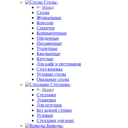
Столы
Назад
Столы
Журнальные
Консоли
Секретер
Компьютерные
Обеденные
Письменные
Туалетные
Квадратные
Круглые
Для кафе и ресторанов
Стол-книжка
Угловые столы
Овальные столы
Стеллажи
Назад
Стеллажи
Этажерки
Для игрушек
Без задней стенки
Угловые
Стеллажи для книг
Комоды