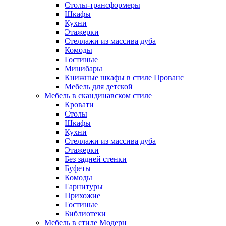
Столы-трансформеры
Шкафы
Кухни
Этажерки
Стеллажи из массива дуба
Комоды
Гостиные
Минибары
Книжные шкафы в стиле Прованс
Мебель для детской
Мебель в скандинавском стиле
Кровати
Столы
Шкафы
Кухни
Стеллажи из массива дуба
Этажерки
Без задней стенки
Буфеты
Комоды
Гарнитуры
Прихожие
Гостиные
Библиотеки
Мебель в стиле Модерн