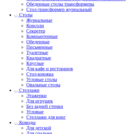
Обеденные столы трансформеры
Стол-трансформер журнальный
Столы
Журнальные
Консоли
Секретер
Компьютерные
Обеденные
Письменные
Туалетные
Квадратные
Круглые
Для кафе и ресторанов
Стол-книжка
Угловые столы
Овальные столы
Стеллажи
Этажерки
Для игрушек
Без задней стенки
Угловые
Стеллажи для книг
Комоды
Для детской
Для спальни