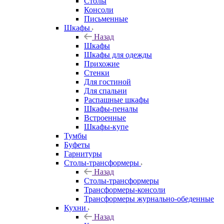
Столы
Консоли
Письменные
Шкафы
Назад
Шкафы
Шкафы для одежды
Прихожие
Стенки
Для гостиной
Для спальни
Распашные шкафы
Шкафы-пеналы
Встроенные
Шкафы-купе
Тумбы
Буфеты
Гарнитуры
Столы-трансформеры
Назад
Столы-трансформеры
Трансформеры-консоли
Трансформеры журнально-обеденные
Кухни
Назад