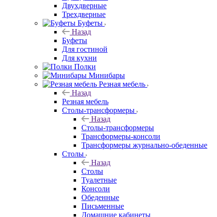
Двухдверные
Трехдверные
Буфеты
Назад
Буфеты
Для гостиной
Для кухни
Полки
Минибары
Резная мебель
Назад
Резная мебель
Столы-трансформеры
Назад
Столы-трансформеры
Трансформеры-консоли
Трансформеры журнально-обеденные
Столы
Назад
Столы
Туалетные
Консоли
Обеденные
Письменные
Домашние кабинеты