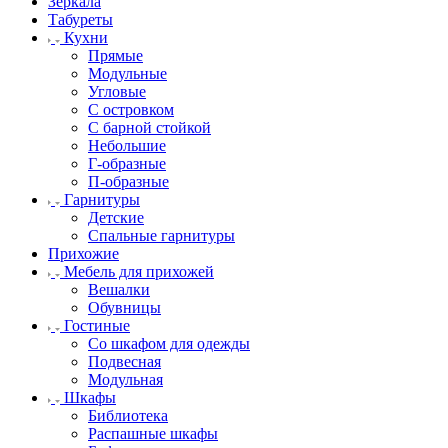
Зеркала
Табуреты
Кухни
Прямые
Модульные
Угловые
С островком
С барной стойкой
Небольшие
Г-образные
П-образные
Гарнитуры
Детские
Спальные гарнитуры
Прихожие
Мебель для прихожей
Вешалки
Обувницы
Гостиные
Со шкафом для одежды
Подвесная
Модульная
Шкафы
Библиотека
Распашные шкафы