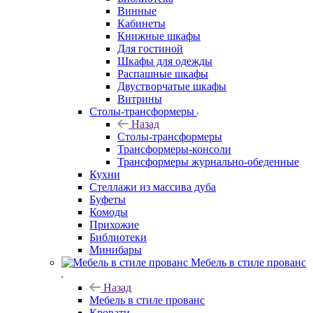
Винные
Кабинеты
Книжные шкафы
Для гостиной
Шкафы для одежды
Распашные шкафы
Двустворчатые шкафы
Витрины
Столы-трансформеры
Назад
Столы-трансформеры
Трансформеры-консоли
Трансформеры журнально-обеденные
Кухни
Стеллажи из массива дуба
Буфеты
Комоды
Прихожие
Библиотеки
Минибары
Мебель в стиле прованс
Назад
Мебель в стиле прованс
Кровати