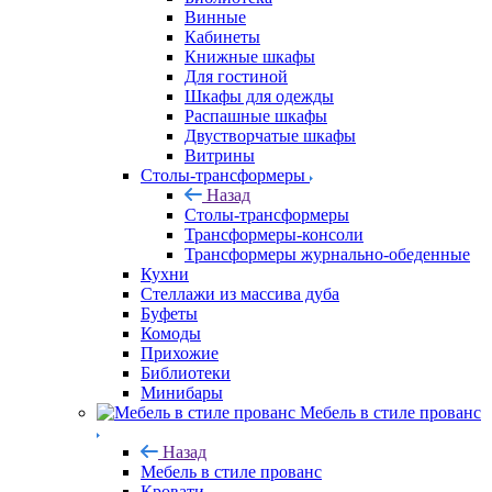
Винные
Кабинеты
Книжные шкафы
Для гостиной
Шкафы для одежды
Распашные шкафы
Двустворчатые шкафы
Витрины
Столы-трансформеры
Назад
Столы-трансформеры
Трансформеры-консоли
Трансформеры журнально-обеденные
Кухни
Стеллажи из массива дуба
Буфеты
Комоды
Прихожие
Библиотеки
Минибары
Мебель в стиле прованс
Назад
Мебель в стиле прованс
Кровати