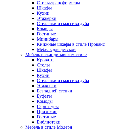
Столы-трансформеры
Шкафы
Кухни
Этажерки
Стеллажи из массива дуба
Комоды
Гостиные
Минибары
Книжные шкафы в стиле Прованс
Мебель для детской
Мебель в скандинавском стиле
Кровати
Столы
Шкафы
Кухни
Стеллажи из массива дуба
Этажерки
Без задней стенки
Буфеты
Комоды
Гарнитуры
Прихожие
Гостиные
Библиотеки
Мебель в стиле Модерн