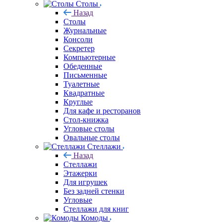
Столы
Назад
Столы
Журнальные
Консоли
Секретер
Компьютерные
Обеденные
Письменные
Туалетные
Квадратные
Круглые
Для кафе и ресторанов
Стол-книжка
Угловые столы
Овальные столы
Стеллажи
Назад
Стеллажи
Этажерки
Для игрушек
Без задней стенки
Угловые
Стеллажи для книг
Комоды