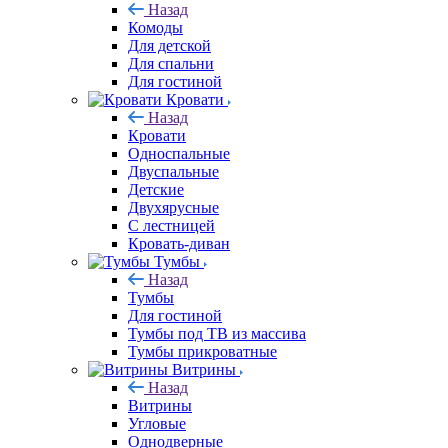
Назад
Комоды
Для детской
Для спальни
Для гостиной
Кровати
Назад
Кровати
Односпальные
Двуспальные
Детские
Двухярусные
С лестницей
Кровать-диван
Тумбы
Назад
Тумбы
Для гостиной
Тумбы под ТВ из массива
Тумбы прикроватные
Витрины
Назад
Витрины
Угловые
Однодверные