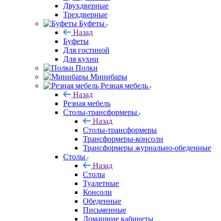
Двухдверные
Трехдверные
Буфеты
Назад
Буфеты
Для гостиной
Для кухни
Полки
Минибары
Резная мебель
Назад
Резная мебель
Столы-трансформеры
Назад
Столы-трансформеры
Трансформеры-консоли
Трансформеры журнально-обеденные
Столы
Назад
Столы
Туалетные
Консоли
Обеденные
Письменные
Домашние кабинеты