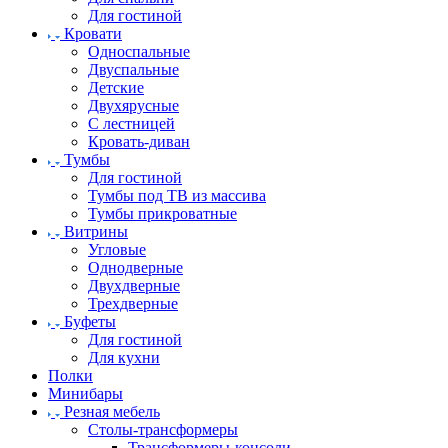
Для гостиной
Кровати
Односпальные
Двуспальные
Детские
Двухярусные
С лестницей
Кровать-диван
Тумбы
Для гостиной
Тумбы под ТВ из массива
Тумбы прикроватные
Витрины
Угловые
Однодверные
Двухдверные
Трехдверные
Буфеты
Для гостиной
Для кухни
Полки
Минибары
Резная мебель
Столы-трансформеры
Трансформеры-консоли