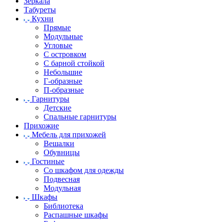
Зеркала
Табуреты
Кухни
Прямые
Модульные
Угловые
С островком
С барной стойкой
Небольшие
Г-образные
П-образные
Гарнитуры
Детские
Спальные гарнитуры
Прихожие
Мебель для прихожей
Вешалки
Обувницы
Гостиные
Со шкафом для одежды
Подвесная
Модульная
Шкафы
Библиотека
Распашные шкафы