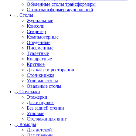
Обеденные столы трансформеры
Стол-трансформер журнальный
Столы
Журнальные
Консоли
Секретер
Компьютерные
Обеденные
Письменные
Туалетные
Квадратные
Круглые
Для кафе и ресторанов
Стол-книжка
Угловые столы
Овальные столы
Стеллажи
Этажерки
Для игрушек
Без задней стенки
Угловые
Стеллажи для книг
Комоды
Для детской
Для спальни