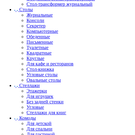
Стол-трансформер журнальный
Столы
Журнальные
Консоли
Секретер
Компьютерные
Обеденные
Письменные
Туалетные
Квадратные
Круглые
Для кафе и ресторанов
Стол-книжка
Угловые столы
Овальные столы
Стеллажи
Этажерки
Для игрушек
Без задней стенки
Угловые
Стеллажи для книг
Комоды
Для детской
Для спальни
Для гостиной