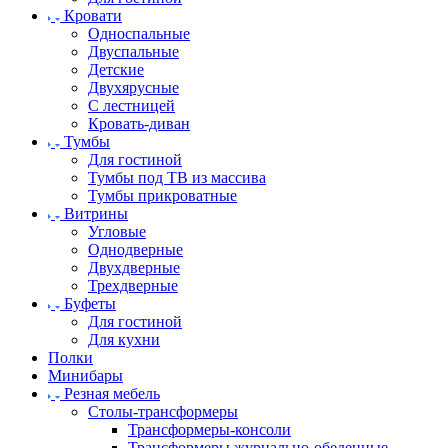
Кровати
Односпальные
Двуспальные
Детские
Двухярусные
С лестницей
Кровать-диван
Тумбы
Для гостиной
Тумбы под ТВ из массива
Тумбы прикроватные
Витрины
Угловые
Однодверные
Двухдверные
Трехдверные
Буфеты
Для гостиной
Для кухни
Полки
Минибары
Резная мебель
Столы-трансформеры
Трансформеры-консоли
Трансформеры журнально-обеденные