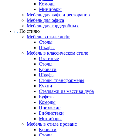
Комоды
Минибары
Мебель для кафе и ресторанов
Мебель для офиса
Мебель для гардеробных
По стилю
Мебель в стиле лофт
Столы
Шкафы
Мебель в классическом стиле
Гостиные
Столы
Кровати
Шкафы
Столы-трансформеры
Кухни
Стеллажи из массива дуба
Буфеты
Комоды
Прихожие
Библиотеки
Минибары
Мебель в стиле прованс
Кровати
Столы