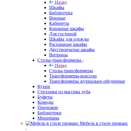
Назад
Шкафы
Библиотека
Винные
Кабинеты
Книжные шкафы
Для гостиной
Шкафы для одежды
Распашные шкафы
Двустворчатые шкафы
Витрины
Столы-трансформеры
Назад
Столы-трансформеры
Трансформеры-консоли
Трансформеры журнально-обеденные
Кухни
Стеллажи из массива дуба
Буфеты
Комоды
Прихожие
Библиотеки
Минибары
Мебель в стиле прованс