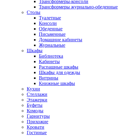
Трансформеры-консоли
Трансформеры журнально-обеденные
Столы
Туалетные
Консоли
Обеденные
Письменные
Домашние кабинеты
Журнальные
Шкафы
Библиотека
Кабинеты
Распашные шкафы
Шкафы для одежды
Витрины
Книжные шкафы
Кухни
Стеллажи
Этажерки
Буфеты
Комоды
Гарнитуры
Прихожие
Кровати
Гостиные