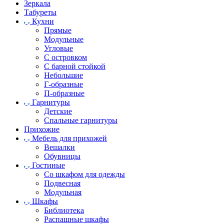
Зеркала
Табуреты
Кухни
Прямые
Модульные
Угловые
С островком
С барной стойкой
Небольшие
Г-образные
П-образные
Гарнитуры
Детские
Спальные гарнитуры
Прихожие
Мебель для прихожей
Вешалки
Обувницы
Гостиные
Со шкафом для одежды
Подвесная
Модульная
Шкафы
Библиотека
Распашные шкафы