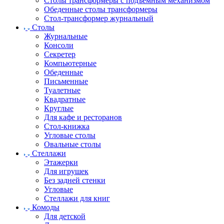
Столы трансформеры с подъемным механизмом
Обеденные столы трансформеры
Стол-трансформер журнальный
Столы
Журнальные
Консоли
Секретер
Компьютерные
Обеденные
Письменные
Туалетные
Квадратные
Круглые
Для кафе и ресторанов
Стол-книжка
Угловые столы
Овальные столы
Стеллажи
Этажерки
Для игрушек
Без задней стенки
Угловые
Стеллажи для книг
Комоды
Для детской