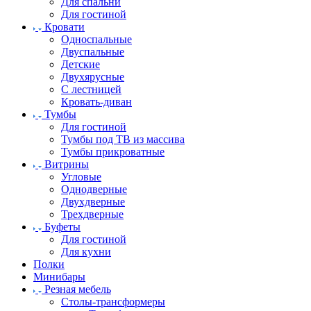
Для спальни
Для гостиной
Кровати
Односпальные
Двуспальные
Детские
Двухярусные
С лестницей
Кровать-диван
Тумбы
Для гостиной
Тумбы под ТВ из массива
Тумбы прикроватные
Витрины
Угловые
Однодверные
Двухдверные
Трехдверные
Буфеты
Для гостиной
Для кухни
Полки
Минибары
Резная мебель
Столы-трансформеры