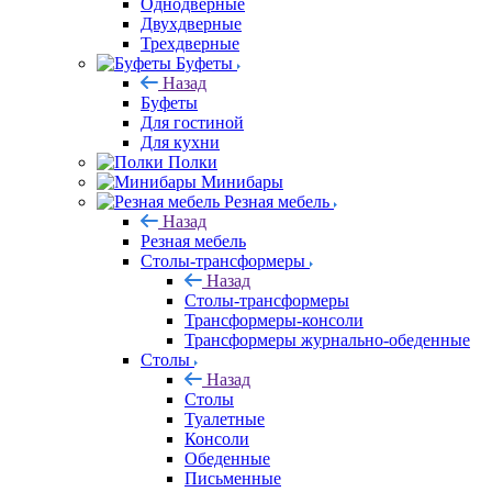
Однодверные
Двухдверные
Трехдверные
Буфеты
Назад
Буфеты
Для гостиной
Для кухни
Полки
Минибары
Резная мебель
Назад
Резная мебель
Столы-трансформеры
Назад
Столы-трансформеры
Трансформеры-консоли
Трансформеры журнально-обеденные
Столы
Назад
Столы
Туалетные
Консоли
Обеденные
Письменные