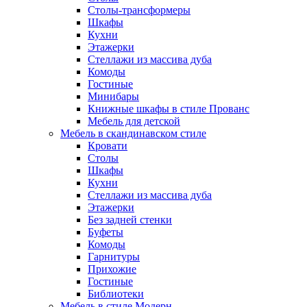
Столы-трансформеры
Шкафы
Кухни
Этажерки
Стеллажи из массива дуба
Комоды
Гостиные
Минибары
Книжные шкафы в стиле Прованс
Мебель для детской
Мебель в скандинавском стиле
Кровати
Столы
Шкафы
Кухни
Стеллажи из массива дуба
Этажерки
Без задней стенки
Буфеты
Комоды
Гарнитуры
Прихожие
Гостиные
Библиотеки
Мебель в стиле Модерн