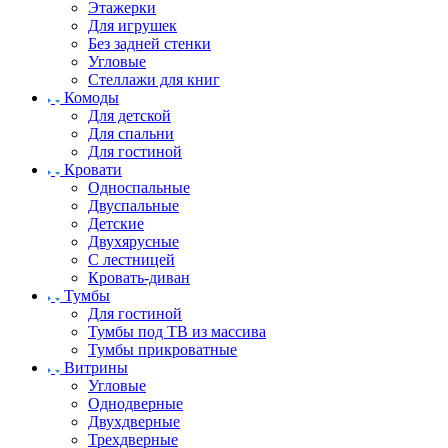
Этажерки
Для игрушек
Без задней стенки
Угловые
Стеллажи для книг
Комоды
Для детской
Для спальни
Для гостиной
Кровати
Односпальные
Двуспальные
Детские
Двухярусные
С лестницей
Кровать-диван
Тумбы
Для гостиной
Тумбы под ТВ из массива
Тумбы прикроватные
Витрины
Угловые
Однодверные
Двухдверные
Трехдверные