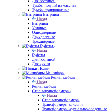
Для гостиной
Тумбы под ТВ из массива
Тумбы прикроватные
Витрины
Назад
Витрины
Угловые
Однодверные
Двухдверные
Трехдверные
Буфеты
Назад
Буфеты
Для гостиной
Для кухни
Полки
Минибары
Резная мебель
Назад
Резная мебель
Столы-трансформеры
Назад
Столы-трансформеры
Трансформеры-консоли
Трансформеры журнально-обеденные