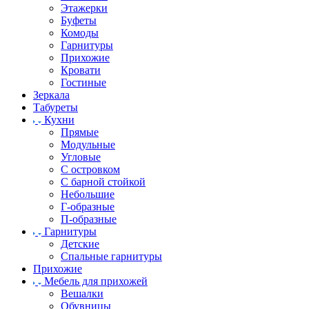
Этажерки
Буфеты
Комоды
Гарнитуры
Прихожие
Кровати
Гостиные
Зеркала
Табуреты
Кухни
Прямые
Модульные
Угловые
С островком
С барной стойкой
Небольшие
Г-образные
П-образные
Гарнитуры
Детские
Спальные гарнитуры
Прихожие
Мебель для прихожей
Вешалки
Обувницы