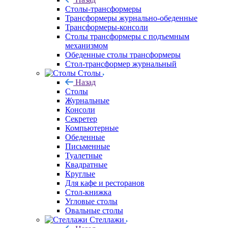
Столы-трансформеры
Трансформеры журнально-обеденные
Трансформеры-консоли
Столы трансформеры с подъемным
механизмом
Обеденные столы трансформеры
Стол-трансформер журнальный
Столы
Назад
Столы
Журнальные
Консоли
Секретер
Компьютерные
Обеденные
Письменные
Туалетные
Квадратные
Круглые
Для кафе и ресторанов
Стол-книжка
Угловые столы
Овальные столы
Стеллажи