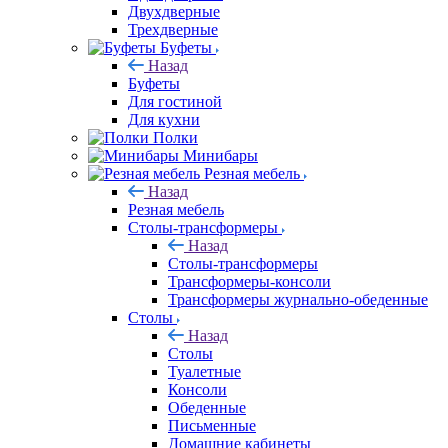
Двухдверные
Трехдверные
Буфеты
Назад
Буфеты
Для гостиной
Для кухни
Полки
Минибары
Резная мебель
Назад
Резная мебель
Столы-трансформеры
Назад
Столы-трансформеры
Трансформеры-консоли
Трансформеры журнально-обеденные
Столы
Назад
Столы
Туалетные
Консоли
Обеденные
Письменные
Домашние кабинеты