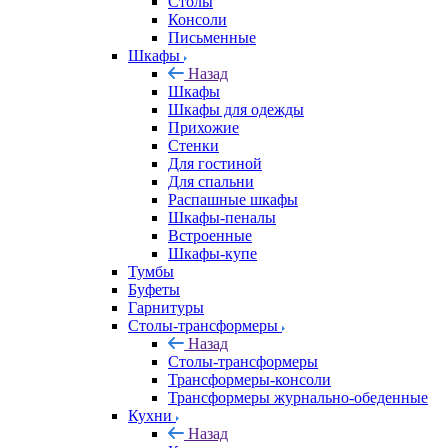
Столы
Консоли
Письменные
Шкафы
Назад
Шкафы
Шкафы для одежды
Прихожие
Стенки
Для гостиной
Для спальни
Распашные шкафы
Шкафы-пеналы
Встроенные
Шкафы-купе
Тумбы
Буфеты
Гарнитуры
Столы-трансформеры
Назад
Столы-трансформеры
Трансформеры-консоли
Трансформеры журнально-обеденные
Кухни
Назад