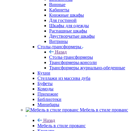
Винные
Кабинеты
Книжные шкафы
Для гостиной
Шкафы для одежды
Распашные шкафы
Двустворчатые шкафы
Витрины
Столы-трансформеры
Назад
Столы-трансформеры
Трансформеры-консоли
Трансформеры журнально-обеденные
Кухни
Стеллажи из массива дуба
Буфеты
Комоды
Прихожие
Библиотеки
Минибары
Мебель в стиле прованс
Назад
Мебель в стиле прованс
Кровати