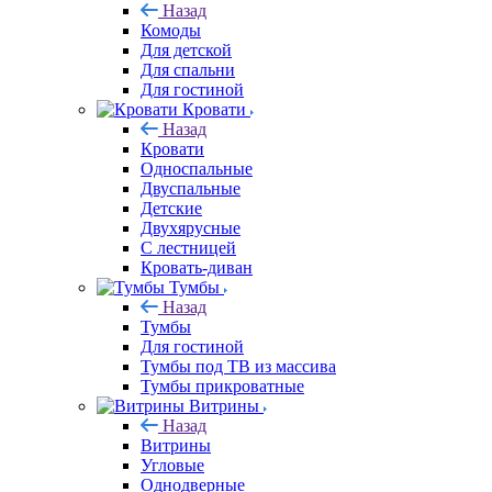
Назад
Комоды
Для детской
Для спальни
Для гостиной
Кровати
Назад
Кровати
Односпальные
Двуспальные
Детские
Двухярусные
С лестницей
Кровать-диван
Тумбы
Назад
Тумбы
Для гостиной
Тумбы под ТВ из массива
Тумбы прикроватные
Витрины
Назад
Витрины
Угловые
Однодверные