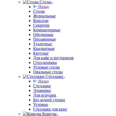
Столы
Назад
Столы
Журнальные
Консоли
Секретер
Компьютерные
Обеденные
Письменные
Туалетные
Квадратные
Круглые
Для кафе и ресторанов
Стол-книжка
Угловые столы
Овальные столы
Стеллажи
Назад
Стеллажи
Этажерки
Для игрушек
Без задней стенки
Угловые
Стеллажи для книг
Комоды