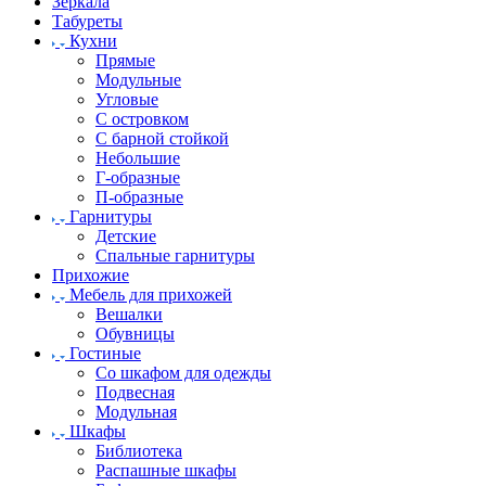
Зеркала
Табуреты
Кухни
Прямые
Модульные
Угловые
С островком
С барной стойкой
Небольшие
Г-образные
П-образные
Гарнитуры
Детские
Спальные гарнитуры
Прихожие
Мебель для прихожей
Вешалки
Обувницы
Гостиные
Со шкафом для одежды
Подвесная
Модульная
Шкафы
Библиотека
Распашные шкафы