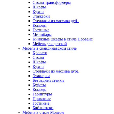
Столы-трансформеры
Шкафы
Кухни
Этажерки
Стеллажи из массива дуба
Комоды
Гостиные
Минибары
Книжные шкафы в стиле Прованс
Мебель для детской
Мебель в скандинавском стиле
Кровати
Столы
Шкафы
Кухни
Стеллажи из массива дуба
Этажерки
Без задней стенки
Буфеты
Комоды
Гарнитуры
Прихожие
Гостиные
Библиотеки
Мебель в стиле Модерн