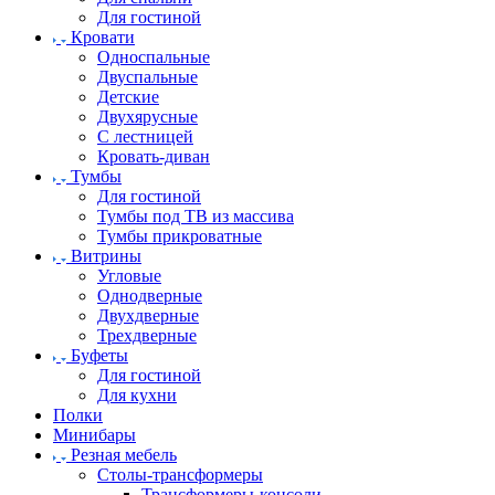
Для гостиной
Кровати
Односпальные
Двуспальные
Детские
Двухярусные
С лестницей
Кровать-диван
Тумбы
Для гостиной
Тумбы под ТВ из массива
Тумбы прикроватные
Витрины
Угловые
Однодверные
Двухдверные
Трехдверные
Буфеты
Для гостиной
Для кухни
Полки
Минибары
Резная мебель
Столы-трансформеры
Трансформеры-консоли