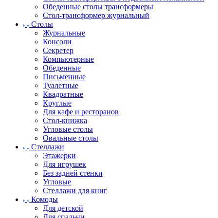
Обеденные столы трансформеры
Стол-трансформер журнальный
Столы
Журнальные
Консоли
Секретер
Компьютерные
Обеденные
Письменные
Туалетные
Квадратные
Круглые
Для кафе и ресторанов
Стол-книжка
Угловые столы
Овальные столы
Стеллажи
Этажерки
Для игрушек
Без задней стенки
Угловые
Стеллажи для книг
Комоды
Для детской
Для спальни