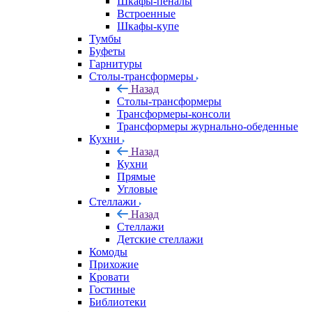
Шкафы-пеналы
Встроенные
Шкафы-купе
Тумбы
Буфеты
Гарнитуры
Столы-трансформеры
Назад
Столы-трансформеры
Трансформеры-консоли
Трансформеры журнально-обеденные
Кухни
Назад
Кухни
Прямые
Угловые
Стеллажи
Назад
Стеллажи
Детские стеллажи
Комоды
Прихожие
Кровати
Гостиные
Библиотеки