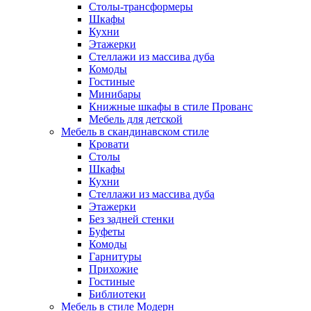
Столы-трансформеры
Шкафы
Кухни
Этажерки
Стеллажи из массива дуба
Комоды
Гостиные
Минибары
Книжные шкафы в стиле Прованс
Мебель для детской
Мебель в скандинавском стиле
Кровати
Столы
Шкафы
Кухни
Стеллажи из массива дуба
Этажерки
Без задней стенки
Буфеты
Комоды
Гарнитуры
Прихожие
Гостиные
Библиотеки
Мебель в стиле Модерн