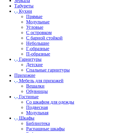
Зеркала
Табуреты
Кухни
Прямые
Модульные
Угловые
С островком
С барной стойкой
Небольшие
Г-образные
П-образные
Гарнитуры
Детские
Спальные гарнитуры
Прихожие
Мебель для прихожей
Вешалки
Обувницы
Гостиные
Со шкафом для одежды
Подвесная
Модульная
Шкафы
Библиотека
Распашные шкафы