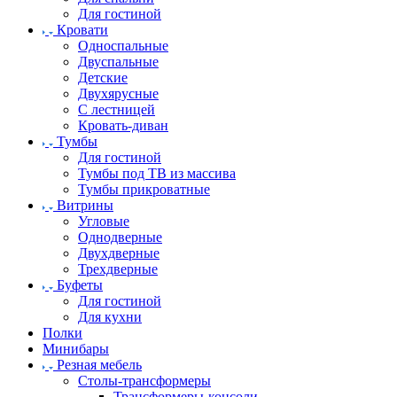
Для гостиной
Кровати
Односпальные
Двуспальные
Детские
Двухярусные
С лестницей
Кровать-диван
Тумбы
Для гостиной
Тумбы под ТВ из массива
Тумбы прикроватные
Витрины
Угловые
Однодверные
Двухдверные
Трехдверные
Буфеты
Для гостиной
Для кухни
Полки
Минибары
Резная мебель
Столы-трансформеры
Трансформеры-консоли