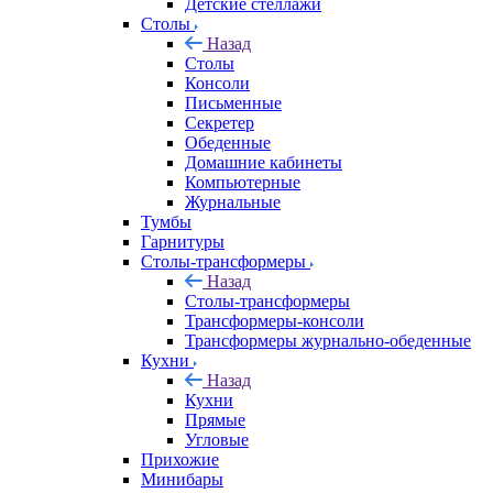
Детские стеллажи
Столы
Назад
Столы
Консоли
Письменные
Секретер
Обеденные
Домашние кабинеты
Компьютерные
Журнальные
Тумбы
Гарнитуры
Столы-трансформеры
Назад
Столы-трансформеры
Трансформеры-консоли
Трансформеры журнально-обеденные
Кухни
Назад
Кухни
Прямые
Угловые
Прихожие
Минибары