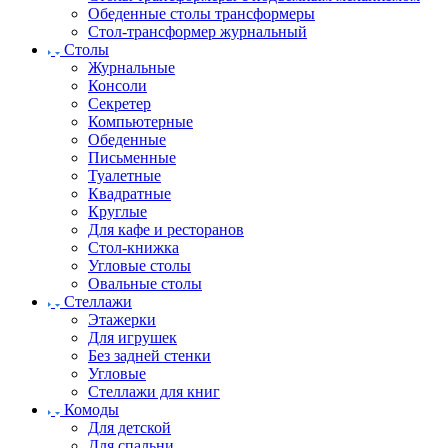
Обеденные столы трансформеры
Стол-трансформер журнальный
Столы
Журнальные
Консоли
Секретер
Компьютерные
Обеденные
Письменные
Туалетные
Квадратные
Круглые
Для кафе и ресторанов
Стол-книжка
Угловые столы
Овальные столы
Стеллажи
Этажерки
Для игрушек
Без задней стенки
Угловые
Стеллажи для книг
Комоды
Для детской
Для спальни