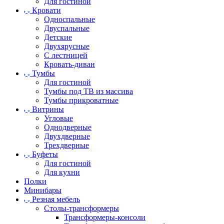
Для гостиной
Кровати
Односпальные
Двуспальные
Детские
Двухярусные
С лестницей
Кровать-диван
Тумбы
Для гостиной
Тумбы под ТВ из массива
Тумбы прикроватные
Витрины
Угловые
Однодверные
Двухдверные
Трехдверные
Буфеты
Для гостиной
Для кухни
Полки
Минибары
Резная мебель
Столы-трансформеры
Трансформеры-консоли