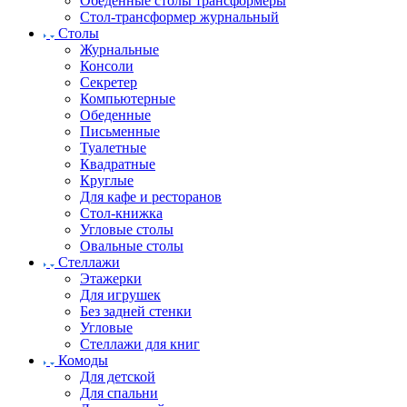
Обеденные столы трансформеры
Стол-трансформер журнальный
Столы
Журнальные
Консоли
Секретер
Компьютерные
Обеденные
Письменные
Туалетные
Квадратные
Круглые
Для кафе и ресторанов
Стол-книжка
Угловые столы
Овальные столы
Стеллажи
Этажерки
Для игрушек
Без задней стенки
Угловые
Стеллажи для книг
Комоды
Для детской
Для спальни