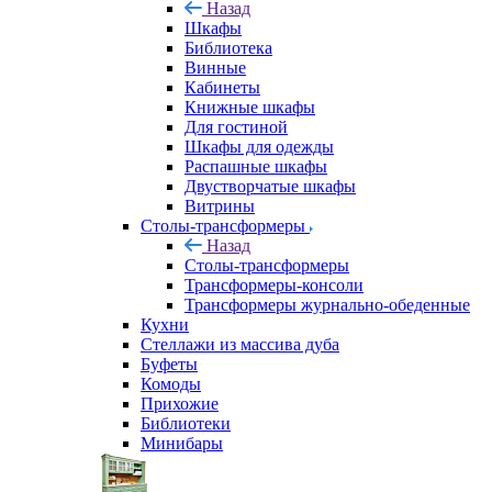
Назад
Шкафы
Библиотека
Винные
Кабинеты
Книжные шкафы
Для гостиной
Шкафы для одежды
Распашные шкафы
Двустворчатые шкафы
Витрины
Столы-трансформеры
Назад
Столы-трансформеры
Трансформеры-консоли
Трансформеры журнально-обеденные
Кухни
Стеллажи из массива дуба
Буфеты
Комоды
Прихожие
Библиотеки
Минибары