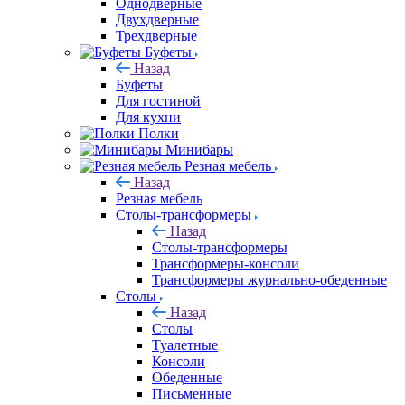
Однодверные
Двухдверные
Трехдверные
Буфеты
Назад
Буфеты
Для гостиной
Для кухни
Полки
Минибары
Резная мебель
Назад
Резная мебель
Столы-трансформеры
Назад
Столы-трансформеры
Трансформеры-консоли
Трансформеры журнально-обеденные
Столы
Назад
Столы
Туалетные
Консоли
Обеденные
Письменные