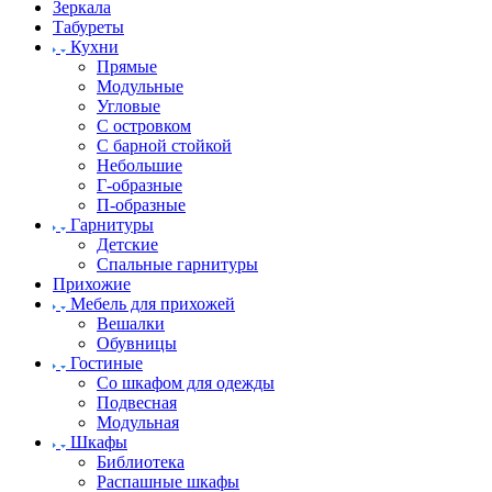
Зеркала
Табуреты
Кухни
Прямые
Модульные
Угловые
С островком
С барной стойкой
Небольшие
Г-образные
П-образные
Гарнитуры
Детские
Спальные гарнитуры
Прихожие
Мебель для прихожей
Вешалки
Обувницы
Гостиные
Со шкафом для одежды
Подвесная
Модульная
Шкафы
Библиотека
Распашные шкафы