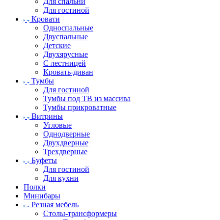
Для спальни
Для гостиной
Кровати
Односпальные
Двуспальные
Детские
Двухярусные
С лестницей
Кровать-диван
Тумбы
Для гостиной
Тумбы под ТВ из массива
Тумбы прикроватные
Витрины
Угловые
Однодверные
Двухдверные
Трехдверные
Буфеты
Для гостиной
Для кухни
Полки
Минибары
Резная мебель
Столы-трансформеры