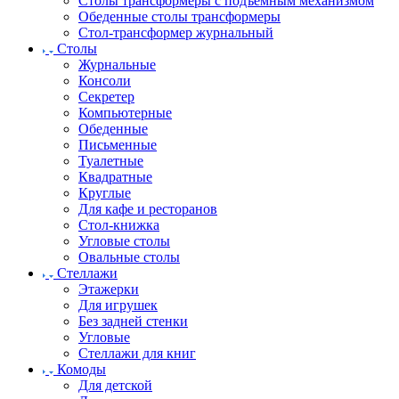
Столы трансформеры с подъемным механизмом
Обеденные столы трансформеры
Стол-трансформер журнальный
Столы
Журнальные
Консоли
Секретер
Компьютерные
Обеденные
Письменные
Туалетные
Квадратные
Круглые
Для кафе и ресторанов
Стол-книжка
Угловые столы
Овальные столы
Стеллажи
Этажерки
Для игрушек
Без задней стенки
Угловые
Стеллажи для книг
Комоды
Для детской