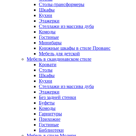
Столы-трансформеры
Шкафы
Кухни
Этажерки
Стеллажи из массива дуба
Комоды
Гостиные
Минибары
Книжные шкафы в стиле Прованс
Мебель для детской
Мебель в скандинавском стиле
Кровати
Столы
Шкафы
Кухни
Стеллажи из массива дуба
Этажерки
Без задней стенки
Буфеты
Комоды
Гарнитуры
Прихожие
Гостиные
Библиотеки
Мебель в стиле Модерн