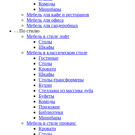
Комоды
Минибары
Мебель для кафе и ресторанов
Мебель для офиса
Мебель для гардеробных
По стилю
Мебель в стиле лофт
Столы
Шкафы
Мебель в классическом стиле
Гостиные
Столы
Кровати
Шкафы
Столы-трансформеры
Кухни
Стеллажи из массива дуба
Буфеты
Комоды
Прихожие
Библиотеки
Минибары
Мебель в стиле прованс
Кровати
Столы