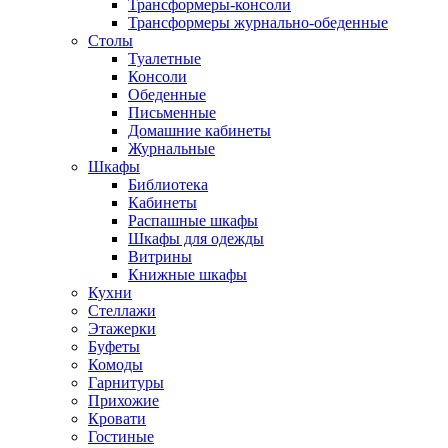
Трансформеры-консоли
Трансформеры журнально-обеденные
Столы
Туалетные
Консоли
Обеденные
Письменные
Домашние кабинеты
Журнальные
Шкафы
Библиотека
Кабинеты
Распашные шкафы
Шкафы для одежды
Витрины
Книжные шкафы
Кухни
Стеллажи
Этажерки
Буфеты
Комоды
Гарнитуры
Прихожие
Кровати
Гостиные