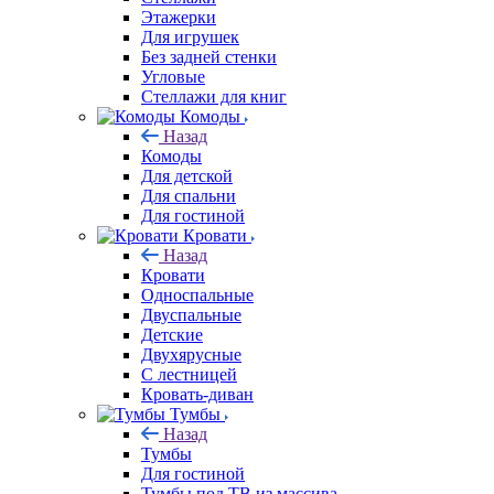
Этажерки
Для игрушек
Без задней стенки
Угловые
Стеллажи для книг
Комоды
Назад
Комоды
Для детской
Для спальни
Для гостиной
Кровати
Назад
Кровати
Односпальные
Двуспальные
Детские
Двухярусные
С лестницей
Кровать-диван
Тумбы
Назад
Тумбы
Для гостиной
Тумбы под ТВ из массива