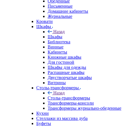
Обеденные
Письменные
Домашние кабинеты
Журнальные
Кровати
Шкафы
Назад
Шкафы
Библиотека
Винные
Кабинеты
Книжные шкафы
Для гостиной
Шкафы для одежды
Распашные шкафы
Двустворчатые шкафы
Витрины
Столы-трансформеры
Назад
Столы-трансформеры
Трансформеры-консоли
Трансформеры журнально-обеденные
Кухни
Стеллажи из массива дуба
Буфеты