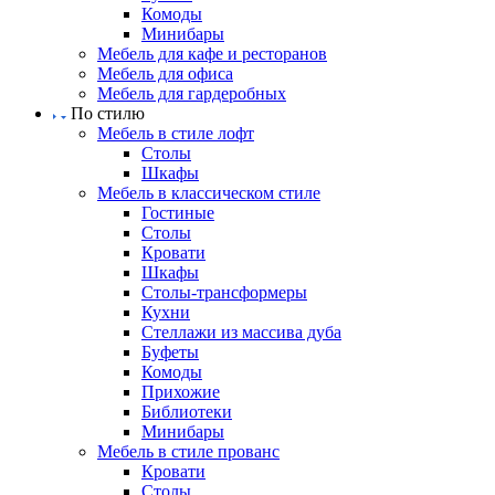
Комоды
Минибары
Мебель для кафе и ресторанов
Мебель для офиса
Мебель для гардеробных
По стилю
Мебель в стиле лофт
Столы
Шкафы
Мебель в классическом стиле
Гостиные
Столы
Кровати
Шкафы
Столы-трансформеры
Кухни
Стеллажи из массива дуба
Буфеты
Комоды
Прихожие
Библиотеки
Минибары
Мебель в стиле прованс
Кровати
Столы