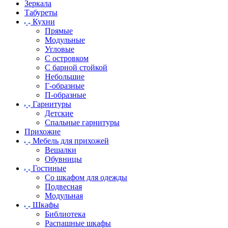
Зеркала
Табуреты
Кухни
Прямые
Модульные
Угловые
С островком
С барной стойкой
Небольшие
Г-образные
П-образные
Гарнитуры
Детские
Спальные гарнитуры
Прихожие
Мебель для прихожей
Вешалки
Обувницы
Гостиные
Со шкафом для одежды
Подвесная
Модульная
Шкафы
Библиотека
Распашные шкафы