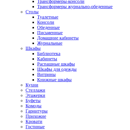
Трансформеры-консоли
Трансформеры журнально-обеденные
Столы
Туалетные
Консоли
Обеденные
Письменные
Домашние кабинеты
Журнальные
Шкафы
Библиотека
Кабинеты
Распашные шкафы
Шкафы для одежды
Витрины
Книжные шкафы
Кухни
Стеллажи
Этажерки
Буфеты
Комоды
Гарнитуры
Прихожие
Кровати
Гостиные