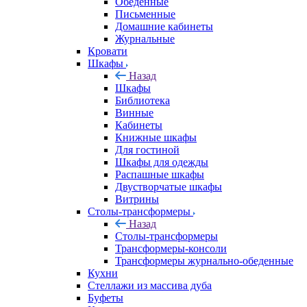
Обеденные
Письменные
Домашние кабинеты
Журнальные
Кровати
Шкафы
Назад
Шкафы
Библиотека
Винные
Кабинеты
Книжные шкафы
Для гостиной
Шкафы для одежды
Распашные шкафы
Двустворчатые шкафы
Витрины
Столы-трансформеры
Назад
Столы-трансформеры
Трансформеры-консоли
Трансформеры журнально-обеденные
Кухни
Стеллажи из массива дуба
Буфеты