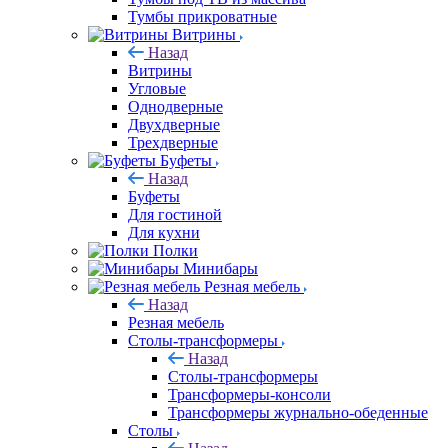
Тумбы прикроватные
Витрины
Назад
Витрины
Угловые
Однодверные
Двухдверные
Трехдверные
Буфеты
Назад
Буфеты
Для гостиной
Для кухни
Полки
Минибары
Резная мебель
Назад
Резная мебель
Столы-трансформеры
Назад
Столы-трансформеры
Трансформеры-консоли
Трансформеры журнально-обеденные
Столы