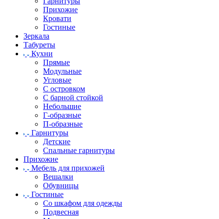
Гарнитуры
Прихожие
Кровати
Гостиные
Зеркала
Табуреты
Кухни
Прямые
Модульные
Угловые
С островком
С барной стойкой
Небольшие
Г-образные
П-образные
Гарнитуры
Детские
Спальные гарнитуры
Прихожие
Мебель для прихожей
Вешалки
Обувницы
Гостиные
Со шкафом для одежды
Подвесная