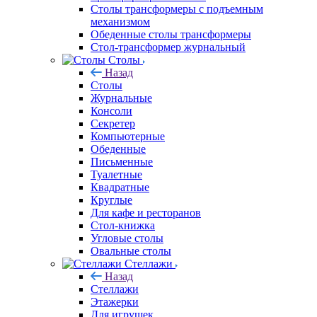
Столы трансформеры с подъемным
механизмом
Обеденные столы трансформеры
Стол-трансформер журнальный
Столы
Назад
Столы
Журнальные
Консоли
Секретер
Компьютерные
Обеденные
Письменные
Туалетные
Квадратные
Круглые
Для кафе и ресторанов
Стол-книжка
Угловые столы
Овальные столы
Стеллажи
Назад
Стеллажи
Этажерки
Для игрушек