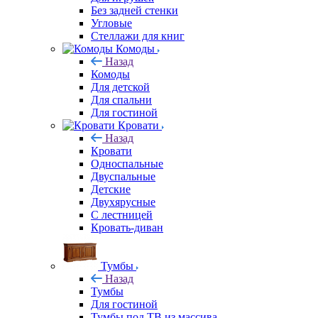
Без задней стенки
Угловые
Стеллажи для книг
Комоды
Назад
Комоды
Для детской
Для спальни
Для гостиной
Кровати
Назад
Кровати
Односпальные
Двуспальные
Детские
Двухярусные
С лестницей
Кровать-диван
Тумбы
Назад
Тумбы
Для гостиной
Тумбы под ТВ из массива