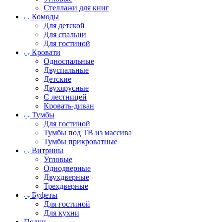
Стеллажи для книг
Комоды
Для детской
Для спальни
Для гостиной
Кровати
Односпальные
Двуспальные
Детские
Двухярусные
С лестницей
Кровать-диван
Тумбы
Для гостиной
Тумбы под ТВ из массива
Тумбы прикроватные
Витрины
Угловые
Однодверные
Двухдверные
Трехдверные
Буфеты
Для гостиной
Для кухни
Полки