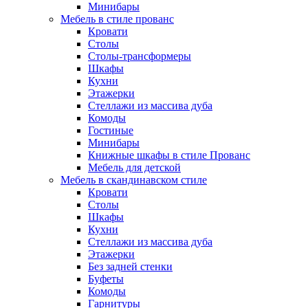
Минибары
Мебель в стиле прованс
Кровати
Столы
Столы-трансформеры
Шкафы
Кухни
Этажерки
Стеллажи из массива дуба
Комоды
Гостиные
Минибары
Книжные шкафы в стиле Прованс
Мебель для детской
Мебель в скандинавском стиле
Кровати
Столы
Шкафы
Кухни
Стеллажи из массива дуба
Этажерки
Без задней стенки
Буфеты
Комоды
Гарнитуры