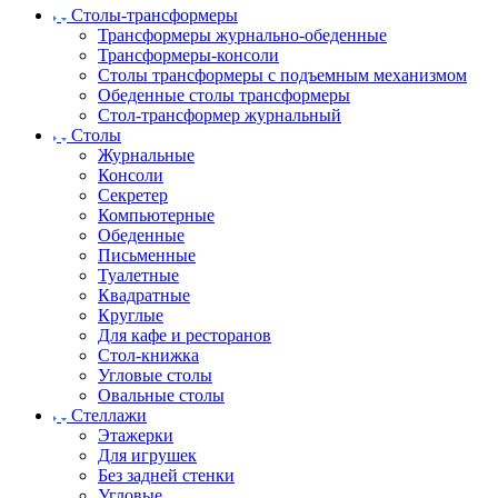
Столы-трансформеры
Трансформеры журнально-обеденные
Трансформеры-консоли
Столы трансформеры с подъемным механизмом
Обеденные столы трансформеры
Стол-трансформер журнальный
Столы
Журнальные
Консоли
Секретер
Компьютерные
Обеденные
Письменные
Туалетные
Квадратные
Круглые
Для кафе и ресторанов
Стол-книжка
Угловые столы
Овальные столы
Стеллажи
Этажерки
Для игрушек
Без задней стенки
Угловые