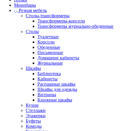
Минибары
Резная мебель
Столы-трансформеры
Трансформеры-консоли
Трансформеры журнально-обеденные
Столы
Туалетные
Консоли
Обеденные
Письменные
Домашние кабинеты
Журнальные
Шкафы
Библиотека
Кабинеты
Распашные шкафы
Шкафы для одежды
Витрины
Книжные шкафы
Кухни
Стеллажи
Этажерки
Буфеты
Комоды