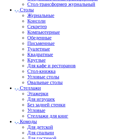
Стол-трансформер журнальный
Столы
Журнальные
Консоли
Секретер
Компьютерные
Обеденные
Письменные
Туалетные
Квадратные
Круглые
Для кафе и ресторанов
Стол-книжка
Угловые столы
Овальные столы
Стеллажи
Этажерки
Для игрушек
Без задней стенки
Угловые
Стеллажи для книг
Комоды
Для детской
Для спальни
Для гостиной