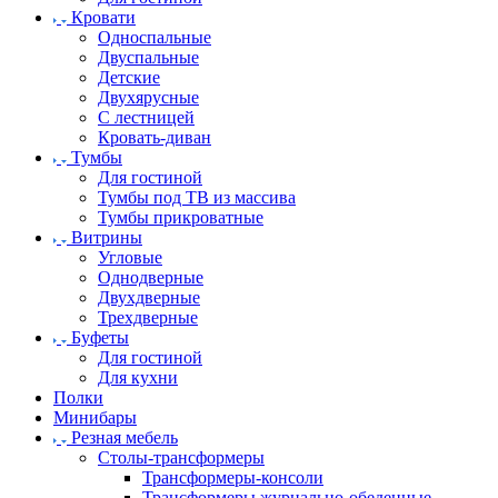
Кровати
Односпальные
Двуспальные
Детские
Двухярусные
С лестницей
Кровать-диван
Тумбы
Для гостиной
Тумбы под ТВ из массива
Тумбы прикроватные
Витрины
Угловые
Однодверные
Двухдверные
Трехдверные
Буфеты
Для гостиной
Для кухни
Полки
Минибары
Резная мебель
Столы-трансформеры
Трансформеры-консоли
Трансформеры журнально-обеденные