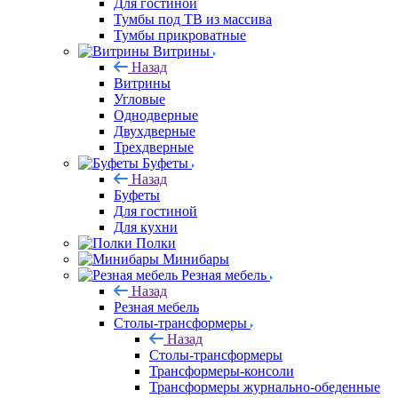
Для гостиной
Тумбы под ТВ из массива
Тумбы прикроватные
Витрины
Назад
Витрины
Угловые
Однодверные
Двухдверные
Трехдверные
Буфеты
Назад
Буфеты
Для гостиной
Для кухни
Полки
Минибары
Резная мебель
Назад
Резная мебель
Столы-трансформеры
Назад
Столы-трансформеры
Трансформеры-консоли
Трансформеры журнально-обеденные