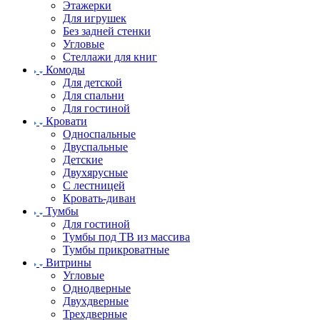
Этажерки
Для игрушек
Без задней стенки
Угловые
Стеллажи для книг
Комоды
Для детской
Для спальни
Для гостиной
Кровати
Односпальные
Двуспальные
Детские
Двухярусные
С лестницей
Кровать-диван
Тумбы
Для гостиной
Тумбы под ТВ из массива
Тумбы прикроватные
Витрины
Угловые
Однодверные
Двухдверные
Трехдверные