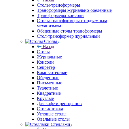
Столы-трансформеры
Трансформеры журнально-обеденные
Трансформеры-консоли
Столы трансформеры с подъемным
механизмом
Обеденные столы трансформеры
Стол-трансформер журнальный
Столы
Назад
Столы
Журнальные
Консоли
Секретер
Компьютерные
Обеденные
Письменные
Туалетные
Квадратные
Круглые
Для кафе и ресторанов
Стол-книжка
Угловые столы
Овальные столы
Стеллажи