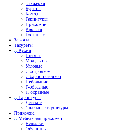
Этажерки
Буфеты
Комоды
Гарнитуры
Прихожие
Кровати
Гостиные
Зеркала
Табуреты
Кухни
Прямые
Модульные
Угловые
С островком
С барной стойкой
Небольшие
Г-образные
П-образные
Гарнитуры
Детские
Спальные гарнитуры
Прихожие
Мебель для прихожей
Вешалки
Обувницы