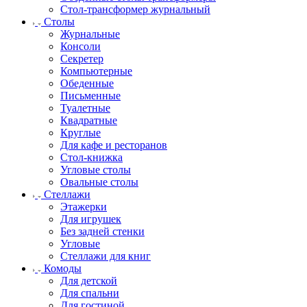
Стол-трансформер журнальный
Столы
Журнальные
Консоли
Секретер
Компьютерные
Обеденные
Письменные
Туалетные
Квадратные
Круглые
Для кафе и ресторанов
Стол-книжка
Угловые столы
Овальные столы
Стеллажи
Этажерки
Для игрушек
Без задней стенки
Угловые
Стеллажи для книг
Комоды
Для детской
Для спальни
Для гостиной