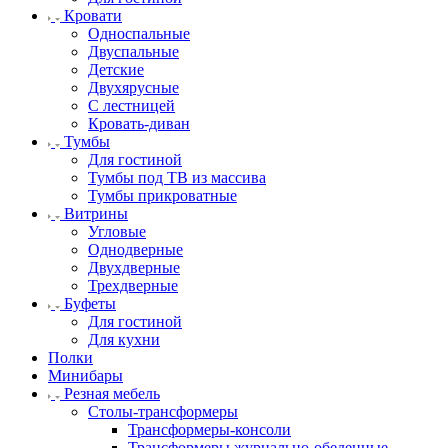
Кровати
Односпальные
Двуспальные
Детские
Двухярусные
С лестницей
Кровать-диван
Тумбы
Для гостиной
Тумбы под ТВ из массива
Тумбы прикроватные
Витрины
Угловые
Однодверные
Двухдверные
Трехдверные
Буфеты
Для гостиной
Для кухни
Полки
Минибары
Резная мебель
Столы-трансформеры
Трансформеры-консоли
Трансформеры журнально-обеденные