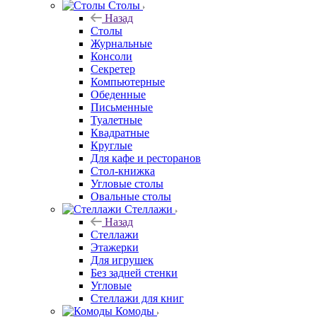
Столы
Назад
Столы
Журнальные
Консоли
Секретер
Компьютерные
Обеденные
Письменные
Туалетные
Квадратные
Круглые
Для кафе и ресторанов
Стол-книжка
Угловые столы
Овальные столы
Стеллажи
Назад
Стеллажи
Этажерки
Для игрушек
Без задней стенки
Угловые
Стеллажи для книг
Комоды