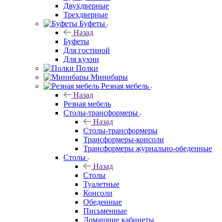
Двухдверные
Трехдверные
Буфеты
Назад
Буфеты
Для гостиной
Для кухни
Полки
Минибары
Резная мебель
Назад
Резная мебель
Столы-трансформеры
Назад
Столы-трансформеры
Трансформеры-консоли
Трансформеры журнально-обеденные
Столы
Назад
Столы
Туалетные
Консоли
Обеденные
Письменные
Домашние кабинеты