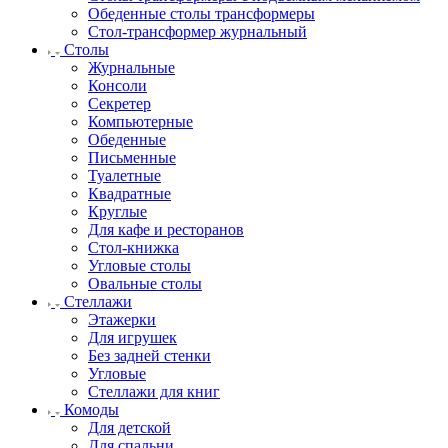
Обеденные столы трансформеры
Стол-трансформер журнальный
Столы
Журнальные
Консоли
Секретер
Компьютерные
Обеденные
Письменные
Туалетные
Квадратные
Круглые
Для кафе и ресторанов
Стол-книжка
Угловые столы
Овальные столы
Стеллажи
Этажерки
Для игрушек
Без задней стенки
Угловые
Стеллажи для книг
Комоды
Для детской
Для спальни