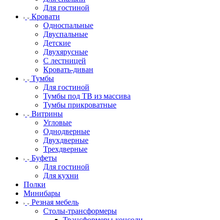
Для гостиной
Кровати
Односпальные
Двуспальные
Детские
Двухярусные
С лестницей
Кровать-диван
Тумбы
Для гостиной
Тумбы под ТВ из массива
Тумбы прикроватные
Витрины
Угловые
Однодверные
Двухдверные
Трехдверные
Буфеты
Для гостиной
Для кухни
Полки
Минибары
Резная мебель
Столы-трансформеры
Трансформеры-консоли