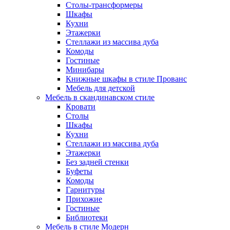
Столы-трансформеры
Шкафы
Кухни
Этажерки
Стеллажи из массива дуба
Комоды
Гостиные
Минибары
Книжные шкафы в стиле Прованс
Мебель для детской
Мебель в скандинавском стиле
Кровати
Столы
Шкафы
Кухни
Стеллажи из массива дуба
Этажерки
Без задней стенки
Буфеты
Комоды
Гарнитуры
Прихожие
Гостиные
Библиотеки
Мебель в стиле Модерн