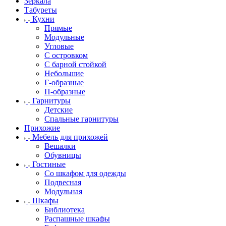
Зеркала
Табуреты
Кухни
Прямые
Модульные
Угловые
С островком
С барной стойкой
Небольшие
Г-образные
П-образные
Гарнитуры
Детские
Спальные гарнитуры
Прихожие
Мебель для прихожей
Вешалки
Обувницы
Гостиные
Со шкафом для одежды
Подвесная
Модульная
Шкафы
Библиотека
Распашные шкафы