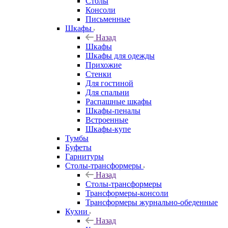
Столы
Консоли
Письменные
Шкафы
Назад
Шкафы
Шкафы для одежды
Прихожие
Стенки
Для гостиной
Для спальни
Распашные шкафы
Шкафы-пеналы
Встроенные
Шкафы-купе
Тумбы
Буфеты
Гарнитуры
Столы-трансформеры
Назад
Столы-трансформеры
Трансформеры-консоли
Трансформеры журнально-обеденные
Кухни
Назад