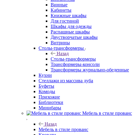
Винные
Кабинеты
Книжные шкафы
Для гостиной
Шкафы для одежды
Распашные шкафы
Двустворчатые шкафы
Витрины
Столы-трансформеры
Назад
Столы-трансформеры
Трансформеры-консоли
Трансформеры журнально-обеденные
Кухни
Стеллажи из массива дуба
Буфеты
Комоды
Прихожие
Библиотеки
Минибары
Мебель в стиле прованс
Назад
Мебель в стиле прованс
Кровати