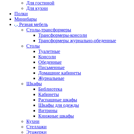
Для гостиной
Для кухни
Полки
Минибары
Резная мебель
Столы-трансформеры
Трансформеры-консоли
Трансформеры журнально-обеденные
Столы
Туалетные
Консоли
Обеденные
Письменные
Домашние кабинеты
Журнальные
Шкафы
Библиотека
Кабинеты
Распашные шкафы
Шкафы для одежды
Витрины
Книжные шкафы
Кухни
Стеллажи
Этажерки