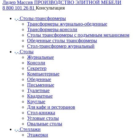
Лидер Массив
ПРОИЗВОДСТВО ЭЛИТНОЙ МЕБЕЛИ
8 800 101 26 81
Консультация
Столы-трансформеры
Трансформеры журнально-обеденные
Трансформеры-консоли
Столы трансформеры с подъемным механизмом
Обеденные столы трансформеры
Стол-трансформер журнальный
Столы
Журнальные
Консоли
Секретер
Компьютерные
Обеденные
Письменные
Туалетные
Квадратные
Круглые
Для кафе и ресторанов
Стол-книжка
Угловые столы
Овальные столы
Стеллажи
Этажерки