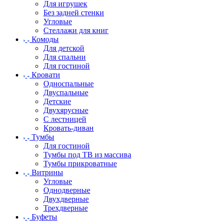
Для игрушек
Без задней стенки
Угловые
Стеллажи для книг
Комоды
Для детской
Для спальни
Для гостиной
Кровати
Односпальные
Двуспальные
Детские
Двухярусные
С лестницей
Кровать-диван
Тумбы
Для гостиной
Тумбы под ТВ из массива
Тумбы прикроватные
Витрины
Угловые
Однодверные
Двухдверные
Трехдверные
Буфеты