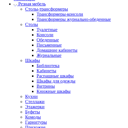
Резная мебель
Столы-трансформеры
Трансформеры-консоли
Трансформеры журнально-обеденные
Столы
Туалетные
Консоли
Обеденные
Письменные
Домашние кабинеты
Журнальные
Шкафы
Библиотека
Кабинеты
Распашные шкафы
Шкафы для одежды
Витрины
Книжные шкафы
Кухни
Стеллажи
Этажерки
Буфеты
Комоды
Гарнитуры
Прихожие