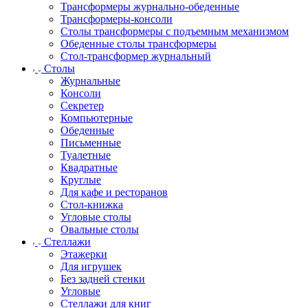
Трансформеры журнально-обеденные
Трансформеры-консоли
Столы трансформеры с подъемным механизмом
Обеденные столы трансформеры
Стол-трансформер журнальный
Столы
Журнальные
Консоли
Секретер
Компьютерные
Обеденные
Письменные
Туалетные
Квадратные
Круглые
Для кафе и ресторанов
Стол-книжка
Угловые столы
Овальные столы
Стеллажи
Этажерки
Для игрушек
Без задней стенки
Угловые
Стеллажи для книг