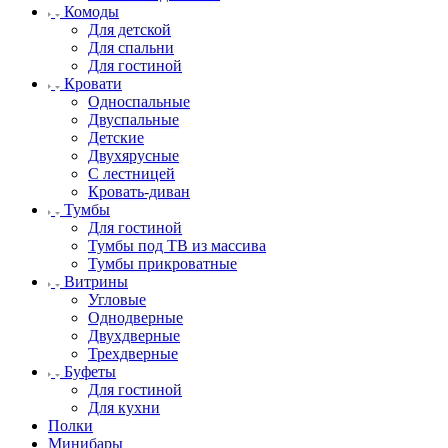
Комоды
Для детской
Для спальни
Для гостиной
Кровати
Односпальные
Двуспальные
Детские
Двухярусные
С лестницей
Кровать-диван
Тумбы
Для гостиной
Тумбы под ТВ из массива
Тумбы прикроватные
Витрины
Угловые
Однодверные
Двухдверные
Трехдверные
Буфеты
Для гостиной
Для кухни
Полки
Минибары