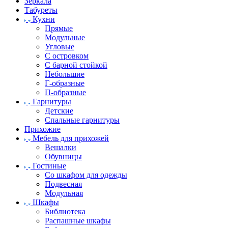
Зеркала
Табуреты
Кухни
Прямые
Модульные
Угловые
С островком
С барной стойкой
Небольшие
Г-образные
П-образные
Гарнитуры
Детские
Спальные гарнитуры
Прихожие
Мебель для прихожей
Вешалки
Обувницы
Гостиные
Со шкафом для одежды
Подвесная
Модульная
Шкафы
Библиотека
Распашные шкафы