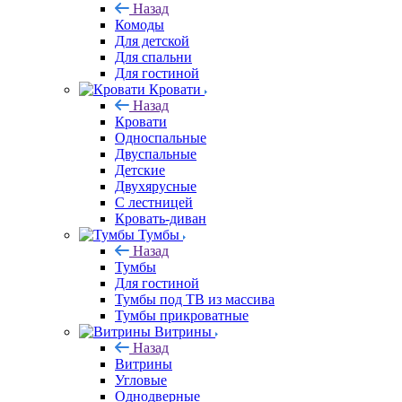
Назад
Комоды
Для детской
Для спальни
Для гостиной
Кровати
Назад
Кровати
Односпальные
Двуспальные
Детские
Двухярусные
С лестницей
Кровать-диван
Тумбы
Назад
Тумбы
Для гостиной
Тумбы под ТВ из массива
Тумбы прикроватные
Витрины
Назад
Витрины
Угловые
Однодверные