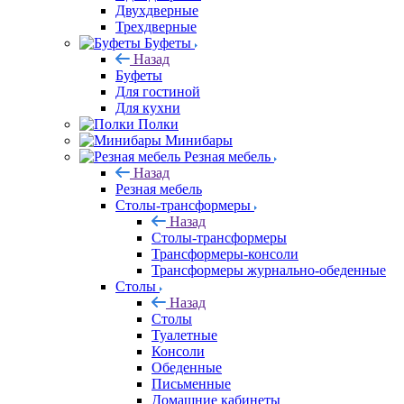
Двухдверные
Трехдверные
Буфеты
Назад
Буфеты
Для гостиной
Для кухни
Полки
Минибары
Резная мебель
Назад
Резная мебель
Столы-трансформеры
Назад
Столы-трансформеры
Трансформеры-консоли
Трансформеры журнально-обеденные
Столы
Назад
Столы
Туалетные
Консоли
Обеденные
Письменные
Домашние кабинеты