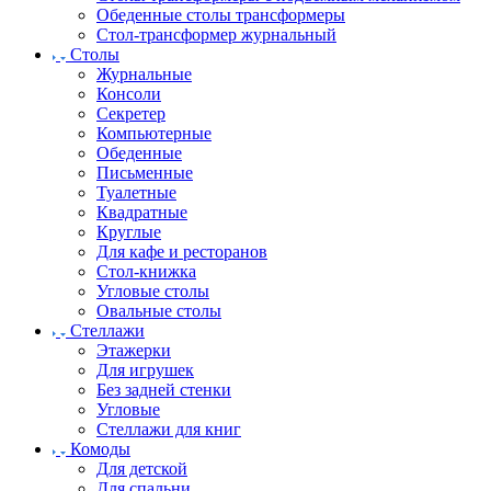
Обеденные столы трансформеры
Стол-трансформер журнальный
Столы
Журнальные
Консоли
Секретер
Компьютерные
Обеденные
Письменные
Туалетные
Квадратные
Круглые
Для кафе и ресторанов
Стол-книжка
Угловые столы
Овальные столы
Стеллажи
Этажерки
Для игрушек
Без задней стенки
Угловые
Стеллажи для книг
Комоды
Для детской
Для спальни