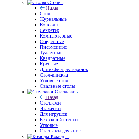
Столы
Назад
Столы
Журнальные
Консоли
Секретер
Компьютерные
Обеденные
Письменные
Туалетные
Квадратные
Круглые
Для кафе и ресторанов
Стол-книжка
Угловые столы
Овальные столы
Стеллажи
Назад
Стеллажи
Этажерки
Для игрушек
Без задней стенки
Угловые
Стеллажи для книг
Комоды