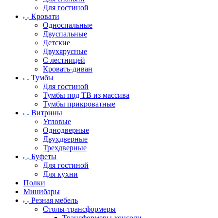
Для гостиной
Кровати
Односпальные
Двуспальные
Детские
Двухярусные
С лестницей
Кровать-диван
Тумбы
Для гостиной
Тумбы под ТВ из массива
Тумбы прикроватные
Витрины
Угловые
Однодверные
Двухдверные
Трехдверные
Буфеты
Для гостиной
Для кухни
Полки
Минибары
Резная мебель
Столы-трансформеры
Трансформеры-консоли