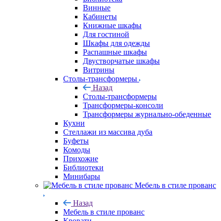
Винные
Кабинеты
Книжные шкафы
Для гостиной
Шкафы для одежды
Распашные шкафы
Двустворчатые шкафы
Витрины
Столы-трансформеры
Назад
Столы-трансформеры
Трансформеры-консоли
Трансформеры журнально-обеденные
Кухни
Стеллажи из массива дуба
Буфеты
Комоды
Прихожие
Библиотеки
Минибары
Мебель в стиле прованс
Назад
Мебель в стиле прованс
Кровати