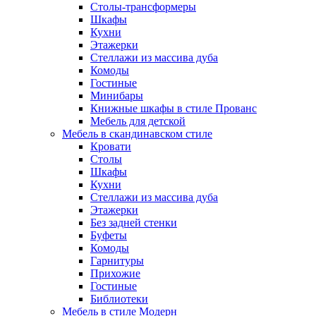
Столы-трансформеры
Шкафы
Кухни
Этажерки
Стеллажи из массива дуба
Комоды
Гостиные
Минибары
Книжные шкафы в стиле Прованс
Мебель для детской
Мебель в скандинавском стиле
Кровати
Столы
Шкафы
Кухни
Стеллажи из массива дуба
Этажерки
Без задней стенки
Буфеты
Комоды
Гарнитуры
Прихожие
Гостиные
Библиотеки
Мебель в стиле Модерн