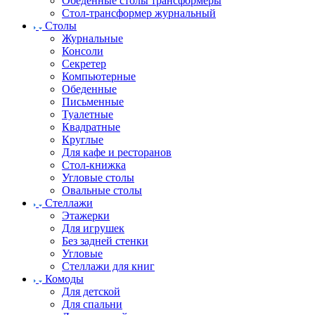
Обеденные столы трансформеры
Стол-трансформер журнальный
Столы
Журнальные
Консоли
Секретер
Компьютерные
Обеденные
Письменные
Туалетные
Квадратные
Круглые
Для кафе и ресторанов
Стол-книжка
Угловые столы
Овальные столы
Стеллажи
Этажерки
Для игрушек
Без задней стенки
Угловые
Стеллажи для книг
Комоды
Для детской
Для спальни