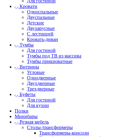
Для гостиной
Кровати
Односпальные
Двуспальные
Детские
Двухярусные
С лестницей
Кровать-диван
Тумбы
Для гостиной
Тумбы под ТВ из массива
Тумбы прикроватные
Витрины
Угловые
Однодверные
Двухдверные
Трехдверные
Буфеты
Для гостиной
Для кухни
Полки
Минибары
Резная мебель
Столы-трансформеры
Трансформеры-консоли