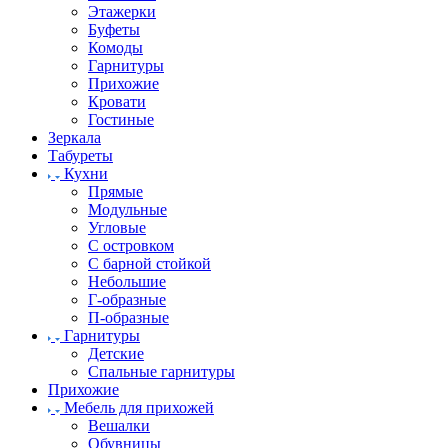
Этажерки
Буфеты
Комоды
Гарнитуры
Прихожие
Кровати
Гостиные
Зеркала
Табуреты
Кухни
Прямые
Модульные
Угловые
С островком
С барной стойкой
Небольшие
Г-образные
П-образные
Гарнитуры
Детские
Спальные гарнитуры
Прихожие
Мебель для прихожей
Вешалки
Обувницы