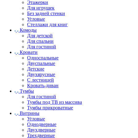
Этажерки
Для игрушек
Без задней стенки
Угловые
Стеллажи для книг
Комоды
Для детской
Для спальни
Для гостиной
Кровати
Односпальные
Двуспальные
Детские
Двухярусные
С лестницей
Кровать-диван
Тумбы
Для гостиной
Тумбы под ТВ из массива
Тумбы прикроватные
Витрины
Угловые
Однодверные
Двухдверные
Трехдверные