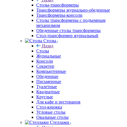
Столы-трансформеры
Трансформеры журнально-обеденные
Трансформеры-консоли
Столы трансформеры с подъемным
механизмом
Обеденные столы трансформеры
Стол-трансформер журнальный
Столы
Назад
Столы
Журнальные
Консоли
Секретер
Компьютерные
Обеденные
Письменные
Туалетные
Квадратные
Круглые
Для кафе и ресторанов
Стол-книжка
Угловые столы
Овальные столы
Стеллажи