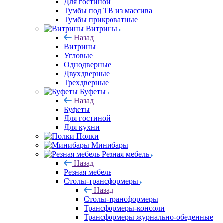
Для гостиной
Тумбы под ТВ из массива
Тумбы прикроватные
Витрины
Назад
Витрины
Угловые
Однодверные
Двухдверные
Трехдверные
Буфеты
Назад
Буфеты
Для гостиной
Для кухни
Полки
Минибары
Резная мебель
Назад
Резная мебель
Столы-трансформеры
Назад
Столы-трансформеры
Трансформеры-консоли
Трансформеры журнально-обеденные