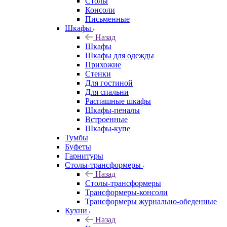
Столы
Консоли
Письменные
Шкафы
Назад
Шкафы
Шкафы для одежды
Прихожие
Стенки
Для гостиной
Для спальни
Распашные шкафы
Шкафы-пеналы
Встроенные
Шкафы-купе
Тумбы
Буфеты
Гарнитуры
Столы-трансформеры
Назад
Столы-трансформеры
Трансформеры-консоли
Трансформеры журнально-обеденные
Кухни
Назад