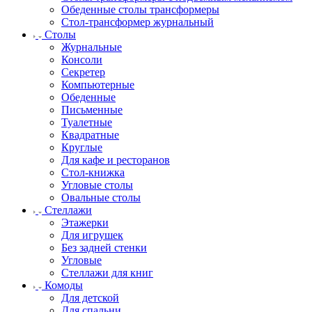
Обеденные столы трансформеры
Стол-трансформер журнальный
Столы
Журнальные
Консоли
Секретер
Компьютерные
Обеденные
Письменные
Туалетные
Квадратные
Круглые
Для кафе и ресторанов
Стол-книжка
Угловые столы
Овальные столы
Стеллажи
Этажерки
Для игрушек
Без задней стенки
Угловые
Стеллажи для книг
Комоды
Для детской
Для спальни