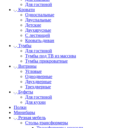
Для гостиной
Кровати
Односпальные
Двуспальные
Детские
Двухярусные
С лестницей
Кровать-диван
Тумбы
Для гостиной
Тумбы под ТВ из массива
Тумбы прикроватные
Витрины
Угловые
Однодверные
Двухдверные
Трехдверные
Буфеты
Для гостиной
Для кухни
Полки
Минибары
Резная мебель
Столы-трансформеры
Трансформеры-консоли