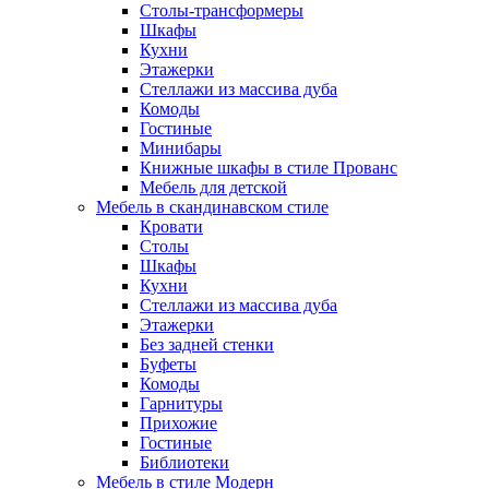
Столы-трансформеры
Шкафы
Кухни
Этажерки
Стеллажи из массива дуба
Комоды
Гостиные
Минибары
Книжные шкафы в стиле Прованс
Мебель для детской
Мебель в скандинавском стиле
Кровати
Столы
Шкафы
Кухни
Стеллажи из массива дуба
Этажерки
Без задней стенки
Буфеты
Комоды
Гарнитуры
Прихожие
Гостиные
Библиотеки
Мебель в стиле Модерн