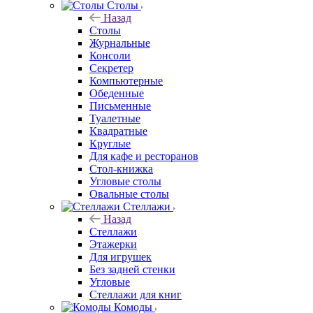
Столы
Назад
Столы
Журнальные
Консоли
Секретер
Компьютерные
Обеденные
Письменные
Туалетные
Квадратные
Круглые
Для кафе и ресторанов
Стол-книжка
Угловые столы
Овальные столы
Стеллажи
Назад
Стеллажи
Этажерки
Для игрушек
Без задней стенки
Угловые
Стеллажи для книг
Комоды