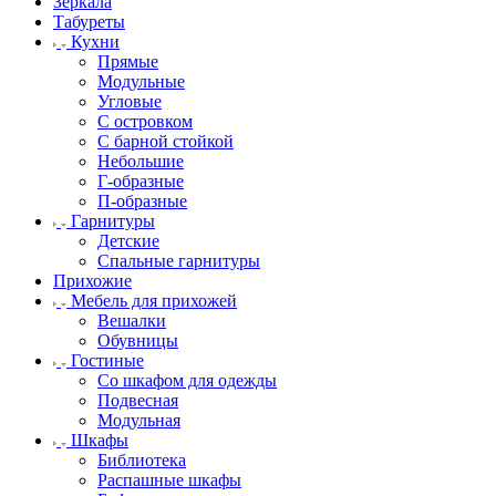
Зеркала
Табуреты
Кухни
Прямые
Модульные
Угловые
С островком
С барной стойкой
Небольшие
Г-образные
П-образные
Гарнитуры
Детские
Спальные гарнитуры
Прихожие
Мебель для прихожей
Вешалки
Обувницы
Гостиные
Со шкафом для одежды
Подвесная
Модульная
Шкафы
Библиотека
Распашные шкафы