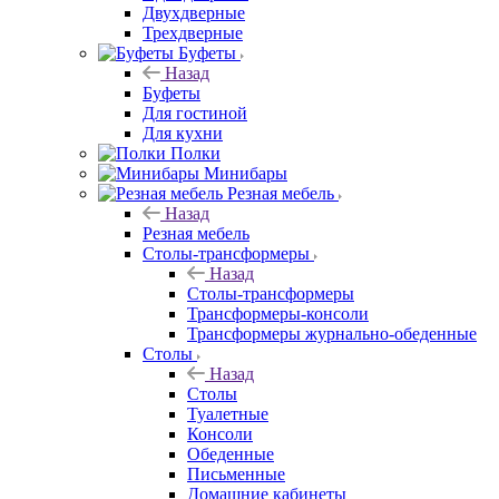
Двухдверные
Трехдверные
Буфеты
Назад
Буфеты
Для гостиной
Для кухни
Полки
Минибары
Резная мебель
Назад
Резная мебель
Столы-трансформеры
Назад
Столы-трансформеры
Трансформеры-консоли
Трансформеры журнально-обеденные
Столы
Назад
Столы
Туалетные
Консоли
Обеденные
Письменные
Домашние кабинеты