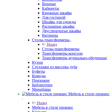
Винные
Кабинеты
Книжные шкафы
Для гостиной
Шкафы для одежды
Распашные шкафы
Двустворчатые шкафы
Витрины
Столы-трансформеры
Назад
Столы-трансформеры
Трансформеры-консоли
Трансформеры журнально-обеденные
Кухни
Стеллажи из массива дуба
Буфеты
Комоды
Прихожие
Библиотеки
Минибары
Мебель в стиле прованс
Назад
Мебель в стиле прованс
Кровати