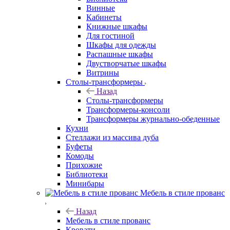
Винные
Кабинеты
Книжные шкафы
Для гостиной
Шкафы для одежды
Распашные шкафы
Двустворчатые шкафы
Витрины
Столы-трансформеры
Назад
Столы-трансформеры
Трансформеры-консоли
Трансформеры журнально-обеденные
Кухни
Стеллажи из массива дуба
Буфеты
Комоды
Прихожие
Библиотеки
Минибары
Мебель в стиле прованс
Назад
Мебель в стиле прованс
Кровати