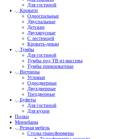
Для гостиной
Кровати
Односпальные
Двуспальные
Детские
Двухярусные
С лестницей
Кровать-диван
Тумбы
Для гостиной
Тумбы под ТВ из массива
Тумбы прикроватные
Витрины
Угловые
Однодверные
Двухдверные
Трехдверные
Буфеты
Для гостиной
Для кухни
Полки
Минибары
Резная мебель
Столы-трансформеры
Трансформеры-консоли