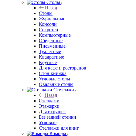
Столы
Назад
Столы
Журнальные
Консоли
Секретер
Компьютерные
Обеденные
Письменные
Туалетные
Квадратные
Круглые
Для кафе и ресторанов
Стол-книжка
Угловые столы
Овальные столы
Стеллажи
Назад
Стеллажи
Этажерки
Для игрушек
Без задней стенки
Угловые
Стеллажи для книг
Комоды