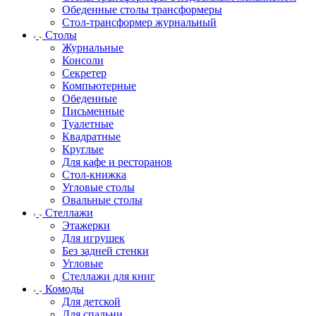
Обеденные столы трансформеры
Стол-трансформер журнальный
Столы
Журнальные
Консоли
Секретер
Компьютерные
Обеденные
Письменные
Туалетные
Квадратные
Круглые
Для кафе и ресторанов
Стол-книжка
Угловые столы
Овальные столы
Стеллажи
Этажерки
Для игрушек
Без задней стенки
Угловые
Стеллажи для книг
Комоды
Для детской
Для спальни