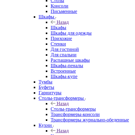
Столы
Консоли
Письменные
Шкафы
Назад
Шкафы
Шкафы для одежды
Прихожие
Стенки
Для гостиной
Для спальни
Распашные шкафы
Шкафы-пеналы
Встроенные
Шкафы-купе
Тумбы
Буфеты
Гарнитуры
Столы-трансформеры
Назад
Столы-трансформеры
Трансформеры-консоли
Трансформеры журнально-обеденные
Кухни
Назад