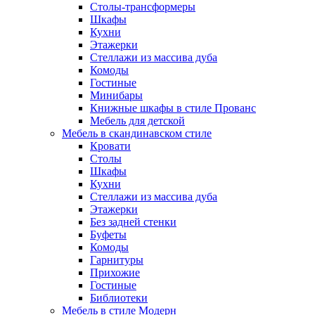
Столы-трансформеры
Шкафы
Кухни
Этажерки
Стеллажи из массива дуба
Комоды
Гостиные
Минибары
Книжные шкафы в стиле Прованс
Мебель для детской
Мебель в скандинавском стиле
Кровати
Столы
Шкафы
Кухни
Стеллажи из массива дуба
Этажерки
Без задней стенки
Буфеты
Комоды
Гарнитуры
Прихожие
Гостиные
Библиотеки
Мебель в стиле Модерн