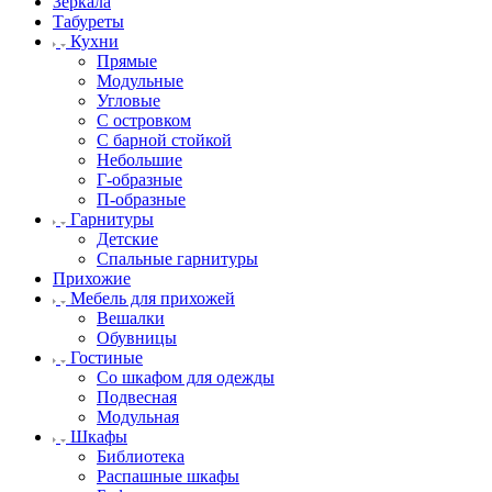
Зеркала
Табуреты
Кухни
Прямые
Модульные
Угловые
С островком
С барной стойкой
Небольшие
Г-образные
П-образные
Гарнитуры
Детские
Спальные гарнитуры
Прихожие
Мебель для прихожей
Вешалки
Обувницы
Гостиные
Со шкафом для одежды
Подвесная
Модульная
Шкафы
Библиотека
Распашные шкафы