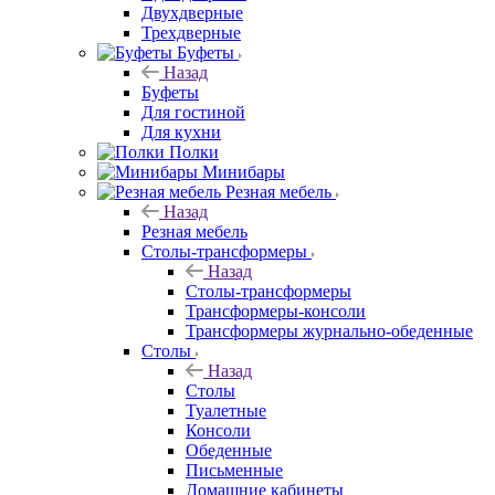
Двухдверные
Трехдверные
Буфеты
Назад
Буфеты
Для гостиной
Для кухни
Полки
Минибары
Резная мебель
Назад
Резная мебель
Столы-трансформеры
Назад
Столы-трансформеры
Трансформеры-консоли
Трансформеры журнально-обеденные
Столы
Назад
Столы
Туалетные
Консоли
Обеденные
Письменные
Домашние кабинеты