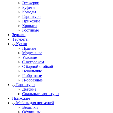
Этажерки
Буфеты
Комоды
Гарнитуры
Прихожие
Кровати
Гостиные
Зеркала
Табуреты
Кухни
Прямые
Модульные
Угловые
С островком
С барной стойкой
Небольшие
Г-образные
П-образные
Гарнитуры
Детские
Спальные гарнитуры
Прихожие
Мебель для прихожей
Вешалки
Обувницы