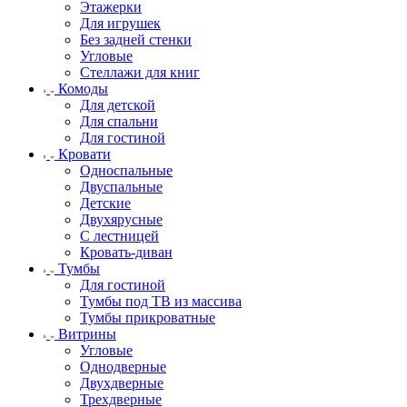
Этажерки
Для игрушек
Без задней стенки
Угловые
Стеллажи для книг
Комоды
Для детской
Для спальни
Для гостиной
Кровати
Односпальные
Двуспальные
Детские
Двухярусные
С лестницей
Кровать-диван
Тумбы
Для гостиной
Тумбы под ТВ из массива
Тумбы прикроватные
Витрины
Угловые
Однодверные
Двухдверные
Трехдверные