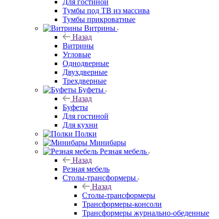
Для гостиной
Тумбы под ТВ из массива
Тумбы прикроватные
Витрины
Назад
Витрины
Угловые
Однодверные
Двухдверные
Трехдверные
Буфеты
Назад
Буфеты
Для гостиной
Для кухни
Полки
Минибары
Резная мебель
Назад
Резная мебель
Столы-трансформеры
Назад
Столы-трансформеры
Трансформеры-консоли
Трансформеры журнально-обеденные