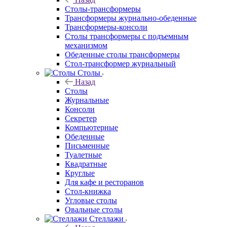
Столы-трансформеры
Трансформеры журнально-обеденные
Трансформеры-консоли
Столы трансформеры с подъемным
механизмом
Обеденные столы трансформеры
Стол-трансформер журнальный
Столы
Назад
Столы
Журнальные
Консоли
Секретер
Компьютерные
Обеденные
Письменные
Туалетные
Квадратные
Круглые
Для кафе и ресторанов
Стол-книжка
Угловые столы
Овальные столы
Стеллажи