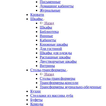
Письменные
Домашние кабинеты
Журнальные
Кровати
Шкафы
Назад
Шкафы
Библиотека
Винные
Кабинеты
Книжные шкафы
Для гостиной
Шкафы для одежды
Распашные шкафы
Двустворчатые шкафы
Витрины
Столы-трансформеры
Назад
Столы-трансформеры
Трансформеры-консоли
Трансформеры журнально-обеденные
Кухни
Стеллажи из массива дуба
Буфеты
Комоды