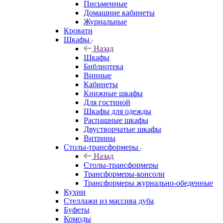
Письменные
Домашние кабинеты
Журнальные
Кровати
Шкафы
Назад
Шкафы
Библиотека
Винные
Кабинеты
Книжные шкафы
Для гостиной
Шкафы для одежды
Распашные шкафы
Двустворчатые шкафы
Витрины
Столы-трансформеры
Назад
Столы-трансформеры
Трансформеры-консоли
Трансформеры журнально-обеденные
Кухни
Стеллажи из массива дуба
Буфеты
Комоды