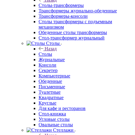
Столы-трансформеры
Трансформеры журнально-обеденные
Трансформеры-консоли
Столы трансформеры с подъемным
механизмом
Обеденные столы трансформеры
Стол-трансформер журнальный
Столы
Назад
Столы
Журнальные
Консоли
Секретер
Компьютерные
Обеденные
Письменные
Туалетные
Квадратные
Круглые
Для кафе и ресторанов
Стол-книжка
Угловые столы
Овальные столы
Стеллажи