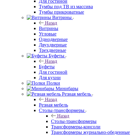
Для гостиной
Тумбы под ТВ из массива
Тумбы прикроватные
Витрины
Назад
Витрины
Угловые
Однодверные
Двухдверные
Трехдверные
Буфеты
Назад
Буфеты
Для гостиной
Для кухни
Полки
Минибары
Резная мебель
Назад
Резная мебель
Столы-трансформеры
Назад
Столы-трансформеры
Трансформеры-консоли
Трансформеры журнально-обеденные