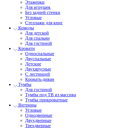
Этажерки
Для игрушек
Без задней стенки
Угловые
Стеллажи для книг
Комоды
Для детской
Для спальни
Для гостиной
Кровати
Односпальные
Двуспальные
Детские
Двухярусные
С лестницей
Кровать-диван
Тумбы
Для гостиной
Тумбы под ТВ из массива
Тумбы прикроватные
Витрины
Угловые
Однодверные
Двухдверные
Трехдверные