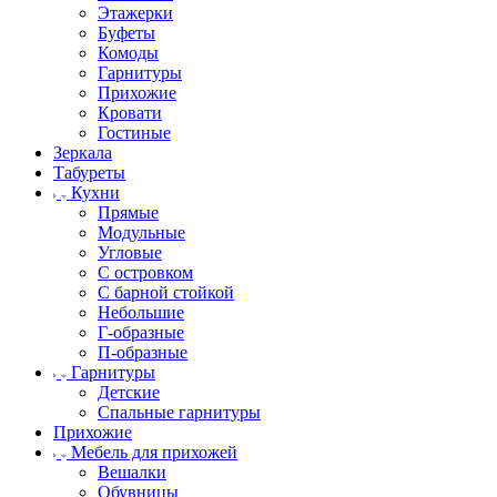
Этажерки
Буфеты
Комоды
Гарнитуры
Прихожие
Кровати
Гостиные
Зеркала
Табуреты
Кухни
Прямые
Модульные
Угловые
С островком
С барной стойкой
Небольшие
Г-образные
П-образные
Гарнитуры
Детские
Спальные гарнитуры
Прихожие
Мебель для прихожей
Вешалки
Обувницы