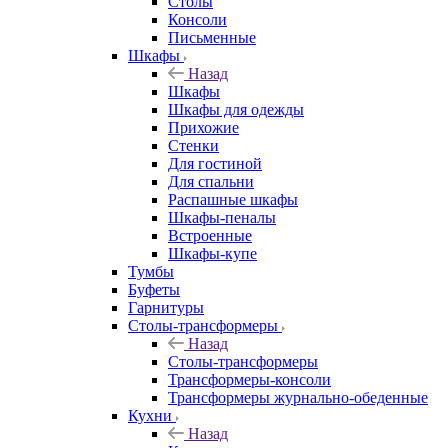
Столы
Консоли
Письменные
Шкафы
Назад
Шкафы
Шкафы для одежды
Прихожие
Стенки
Для гостиной
Для спальни
Распашные шкафы
Шкафы-пеналы
Встроенные
Шкафы-купе
Тумбы
Буфеты
Гарнитуры
Столы-трансформеры
Назад
Столы-трансформеры
Трансформеры-консоли
Трансформеры журнально-обеденные
Кухни
Назад