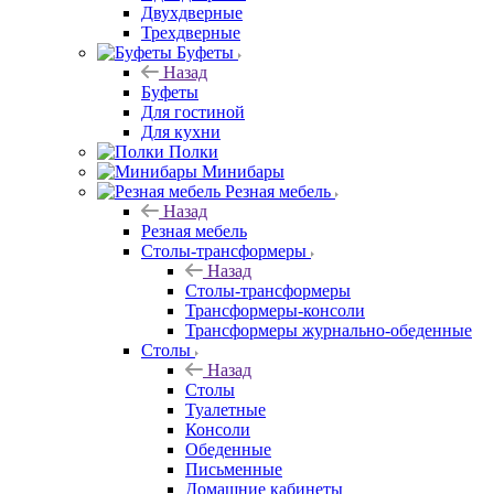
Двухдверные
Трехдверные
Буфеты
Назад
Буфеты
Для гостиной
Для кухни
Полки
Минибары
Резная мебель
Назад
Резная мебель
Столы-трансформеры
Назад
Столы-трансформеры
Трансформеры-консоли
Трансформеры журнально-обеденные
Столы
Назад
Столы
Туалетные
Консоли
Обеденные
Письменные
Домашние кабинеты