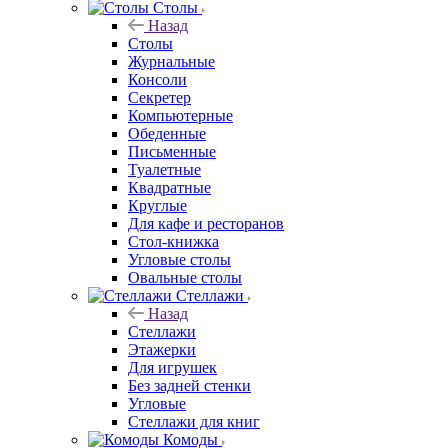
Столы
Назад
Столы
Журнальные
Консоли
Секретер
Компьютерные
Обеденные
Письменные
Туалетные
Квадратные
Круглые
Для кафе и ресторанов
Стол-книжка
Угловые столы
Овальные столы
Стеллажи
Назад
Стеллажи
Этажерки
Для игрушек
Без задней стенки
Угловые
Стеллажи для книг
Комоды