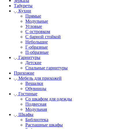
Зеркала
Табуреты
Кухни
Прямые
Модульные
Угловые
С островком
С барной стойкой
Небольшие
Г-образные
П-образные
Гарнитуры
Детские
Спальные гарнитуры
Прихожие
Мебель для прихожей
Вешалки
Обувницы
Гостиные
Со шкафом для одежды
Подвесная
Модульная
Шкафы
Библиотека
Распашные шкафы