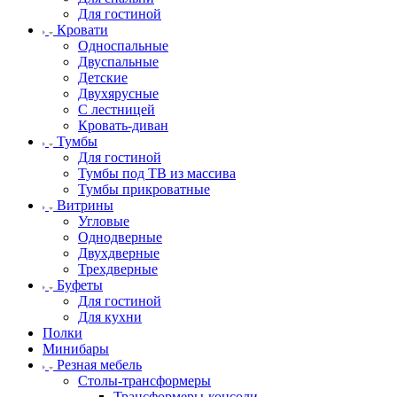
Для гостиной
Кровати
Односпальные
Двуспальные
Детские
Двухярусные
С лестницей
Кровать-диван
Тумбы
Для гостиной
Тумбы под ТВ из массива
Тумбы прикроватные
Витрины
Угловые
Однодверные
Двухдверные
Трехдверные
Буфеты
Для гостиной
Для кухни
Полки
Минибары
Резная мебель
Столы-трансформеры
Трансформеры-консоли