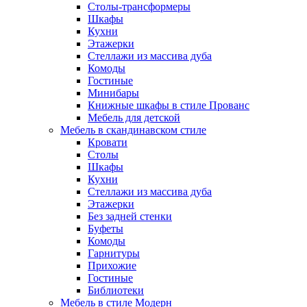
Столы-трансформеры
Шкафы
Кухни
Этажерки
Стеллажи из массива дуба
Комоды
Гостиные
Минибары
Книжные шкафы в стиле Прованс
Мебель для детской
Мебель в скандинавском стиле
Кровати
Столы
Шкафы
Кухни
Стеллажи из массива дуба
Этажерки
Без задней стенки
Буфеты
Комоды
Гарнитуры
Прихожие
Гостиные
Библиотеки
Мебель в стиле Модерн