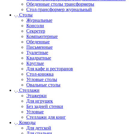
Обеденные столы трансформеры
Стол-трансформер журнальный
Столы
Журнальные
Консоли
Секретер
Компьютерные
Обеденные
Письменные
Туалетные
Квадратные
Круглые
Для кафе и ресторанов
Стол-книжка
Угловые столы
Овальные столы
Стеллажи
Этажерки
Для игрушек
Без задней стенки
Угловые
Стеллажи для книг
Комоды
Для детской
Для спальни