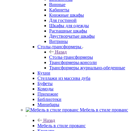
Винные
Кабинеты
Книжные шкафы
Для гостиной
Шкафы для одежды
Распашные шкафы
Двустворчатые шкафы
Витрины
Столы-трансформеры
Назад
Столы-трансформеры
Трансформеры-консоли
Трансформеры журнально-обеденные
Кухни
Стеллажи из массива дуба
Буфеты
Комоды
Прихожие
Библиотеки
Минибары
Мебель в стиле прованс
Назад
Мебель в стиле прованс
Кровати