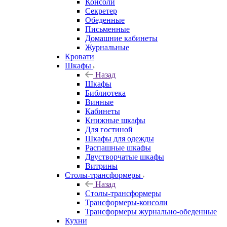
Консоли
Секретер
Обеденные
Письменные
Домашние кабинеты
Журнальные
Кровати
Шкафы
Назад
Шкафы
Библиотека
Винные
Кабинеты
Книжные шкафы
Для гостиной
Шкафы для одежды
Распашные шкафы
Двустворчатые шкафы
Витрины
Столы-трансформеры
Назад
Столы-трансформеры
Трансформеры-консоли
Трансформеры журнально-обеденные
Кухни