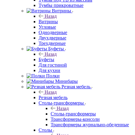
Тумбы прикроватные
Витрины
Назад
Витрины
Угловые
Однодверные
Двухдверные
Трехдверные
Буфеты
Назад
Буфеты
Для гостиной
Для кухни
Полки
Минибары
Резная мебель
Назад
Резная мебель
Столы-трансформеры
Назад
Столы-трансформеры
Трансформеры-консоли
Трансформеры журнально-обеденные
Столы