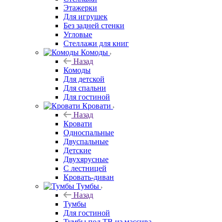
Этажерки
Для игрушек
Без задней стенки
Угловые
Стеллажи для книг
Комоды
Назад
Комоды
Для детской
Для спальни
Для гостиной
Кровати
Назад
Кровати
Односпальные
Двуспальные
Детские
Двухярусные
С лестницей
Кровать-диван
Тумбы
Назад
Тумбы
Для гостиной
Тумбы под ТВ из массива