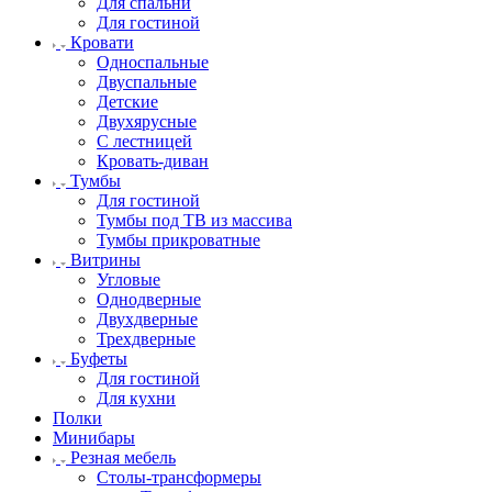
Для спальни
Для гостиной
Кровати
Односпальные
Двуспальные
Детские
Двухярусные
С лестницей
Кровать-диван
Тумбы
Для гостиной
Тумбы под ТВ из массива
Тумбы прикроватные
Витрины
Угловые
Однодверные
Двухдверные
Трехдверные
Буфеты
Для гостиной
Для кухни
Полки
Минибары
Резная мебель
Столы-трансформеры