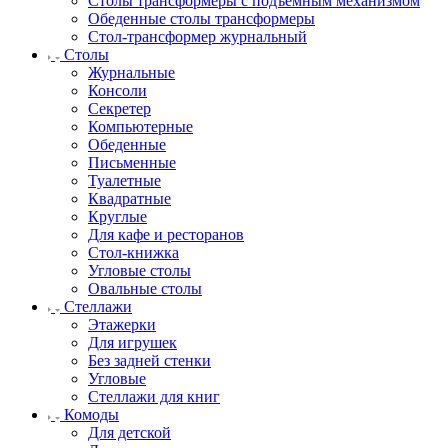
Столы трансформеры с подъемным механизмом
Обеденные столы трансформеры
Стол-трансформер журнальный
Столы
Журнальные
Консоли
Секретер
Компьютерные
Обеденные
Письменные
Туалетные
Квадратные
Круглые
Для кафе и ресторанов
Стол-книжка
Угловые столы
Овальные столы
Стеллажи
Этажерки
Для игрушек
Без задней стенки
Угловые
Стеллажи для книг
Комоды
Для детской