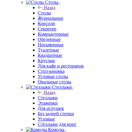
Столы
Назад
Столы
Журнальные
Консоли
Секретер
Компьютерные
Обеденные
Письменные
Туалетные
Квадратные
Круглые
Для кафе и ресторанов
Стол-книжка
Угловые столы
Овальные столы
Стеллажи
Назад
Стеллажи
Этажерки
Для игрушек
Без задней стенки
Угловые
Стеллажи для книг
Комоды