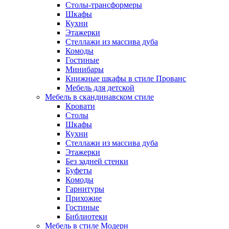
Столы-трансформеры
Шкафы
Кухни
Этажерки
Стеллажи из массива дуба
Комоды
Гостиные
Минибары
Книжные шкафы в стиле Прованс
Мебель для детской
Мебель в скандинавском стиле
Кровати
Столы
Шкафы
Кухни
Стеллажи из массива дуба
Этажерки
Без задней стенки
Буфеты
Комоды
Гарнитуры
Прихожие
Гостиные
Библиотеки
Мебель в стиле Модерн