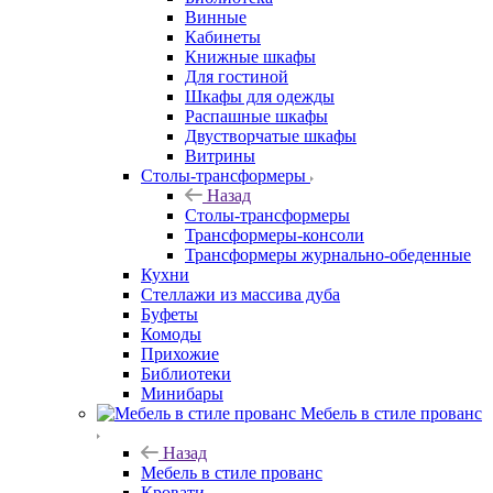
Винные
Кабинеты
Книжные шкафы
Для гостиной
Шкафы для одежды
Распашные шкафы
Двустворчатые шкафы
Витрины
Столы-трансформеры
Назад
Столы-трансформеры
Трансформеры-консоли
Трансформеры журнально-обеденные
Кухни
Стеллажи из массива дуба
Буфеты
Комоды
Прихожие
Библиотеки
Минибары
Мебель в стиле прованс
Назад
Мебель в стиле прованс
Кровати