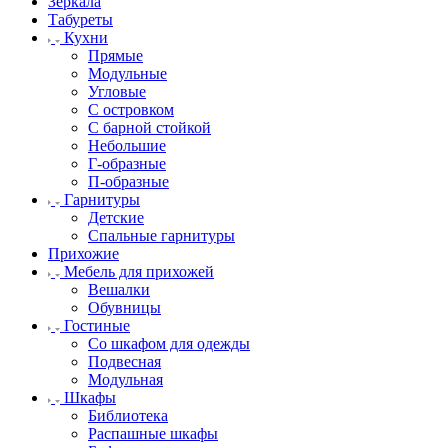
Зеркала
Табуреты
Кухни
Прямые
Модульные
Угловые
С островком
С барной стойкой
Небольшие
Г-образные
П-образные
Гарнитуры
Детские
Спальные гарнитуры
Прихожие
Мебель для прихожей
Вешалки
Обувницы
Гостиные
Со шкафом для одежды
Подвесная
Модульная
Шкафы
Библиотека
Распашные шкафы