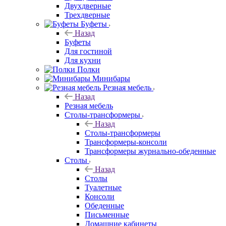
Двухдверные
Трехдверные
Буфеты
Назад
Буфеты
Для гостиной
Для кухни
Полки
Минибары
Резная мебель
Назад
Резная мебель
Столы-трансформеры
Назад
Столы-трансформеры
Трансформеры-консоли
Трансформеры журнально-обеденные
Столы
Назад
Столы
Туалетные
Консоли
Обеденные
Письменные
Домашние кабинеты