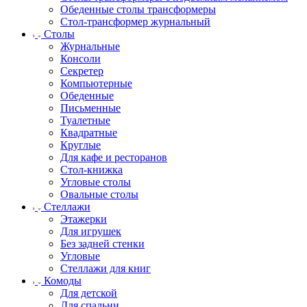
Обеденные столы трансформеры
Стол-трансформер журнальный
Столы
Журнальные
Консоли
Секретер
Компьютерные
Обеденные
Письменные
Туалетные
Квадратные
Круглые
Для кафе и ресторанов
Стол-книжка
Угловые столы
Овальные столы
Стеллажи
Этажерки
Для игрушек
Без задней стенки
Угловые
Стеллажи для книг
Комоды
Для детской
Для спальни