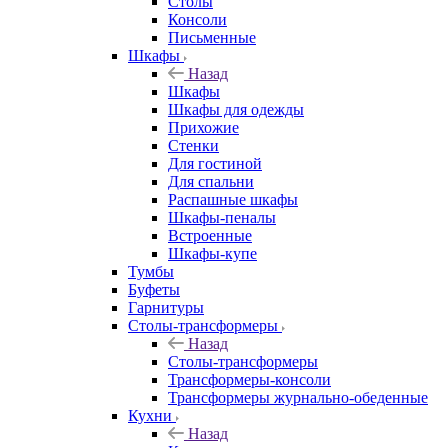
Столы
Консоли
Письменные
Шкафы
Назад
Шкафы
Шкафы для одежды
Прихожие
Стенки
Для гостиной
Для спальни
Распашные шкафы
Шкафы-пеналы
Встроенные
Шкафы-купе
Тумбы
Буфеты
Гарнитуры
Столы-трансформеры
Назад
Столы-трансформеры
Трансформеры-консоли
Трансформеры журнально-обеденные
Кухни
Назад