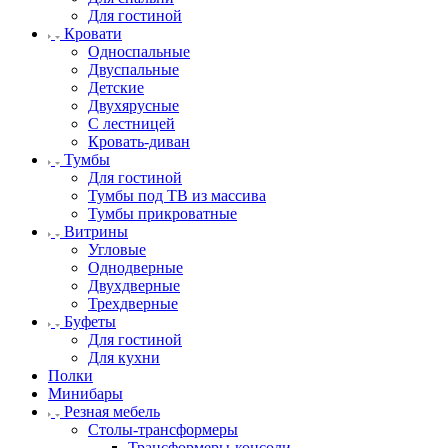
Для гостиной
Кровати
Односпальные
Двуспальные
Детские
Двухярусные
С лестницей
Кровать-диван
Тумбы
Для гостиной
Тумбы под ТВ из массива
Тумбы прикроватные
Витрины
Угловые
Однодверные
Двухдверные
Трехдверные
Буфеты
Для гостиной
Для кухни
Полки
Минибары
Резная мебель
Столы-трансформеры
Трансформеры-консоли