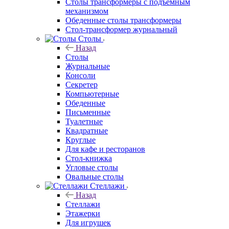
Столы трансформеры с подъемным
механизмом
Обеденные столы трансформеры
Стол-трансформер журнальный
Столы
Назад
Столы
Журнальные
Консоли
Секретер
Компьютерные
Обеденные
Письменные
Туалетные
Квадратные
Круглые
Для кафе и ресторанов
Стол-книжка
Угловые столы
Овальные столы
Стеллажи
Назад
Стеллажи
Этажерки
Для игрушек