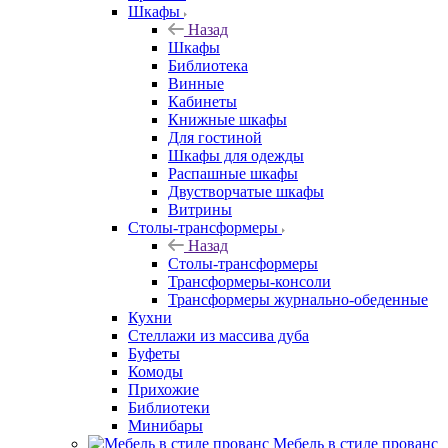
Шкафы
Назад
Шкафы
Библиотека
Винные
Кабинеты
Книжные шкафы
Для гостиной
Шкафы для одежды
Распашные шкафы
Двустворчатые шкафы
Витрины
Столы-трансформеры
Назад
Столы-трансформеры
Трансформеры-консоли
Трансформеры журнально-обеденные
Кухни
Стеллажи из массива дуба
Буфеты
Комоды
Прихожие
Библиотеки
Минибары
Мебель в стиле прованс