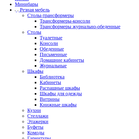
Минибары
Резная мебель
Столы-трансформеры
Трансформеры-консоли
Трансформеры журнально-обеденные
Столы
Туалетные
Консоли
Обеденные
Письменные
Домашние кабинеты
Журнальные
Шкафы
Библиотека
Кабинеты
Распашные шкафы
Шкафы для одежды
Витрины
Книжные шкафы
Кухни
Стеллажи
Этажерки
Буфеты
Комоды
Гарнитуры