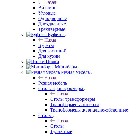
Назад
Витрины
Угловые
Однодверные
Двухдверные
Трехдверные
Буфеты
Назад
Буфеты
Для гостиной
Для кухни
Полки
Минибары
Резная мебель
Назад
Резная мебель
Столы-трансформеры
Назад
Столы-трансформеры
Трансформеры-консоли
Трансформеры журнально-обеденные
Столы
Назад
Столы
Туалетные