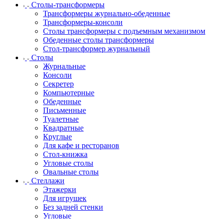
Столы-трансформеры
Трансформеры журнально-обеденные
Трансформеры-консоли
Столы трансформеры с подъемным механизмом
Обеденные столы трансформеры
Стол-трансформер журнальный
Столы
Журнальные
Консоли
Секретер
Компьютерные
Обеденные
Письменные
Туалетные
Квадратные
Круглые
Для кафе и ресторанов
Стол-книжка
Угловые столы
Овальные столы
Стеллажи
Этажерки
Для игрушек
Без задней стенки
Угловые