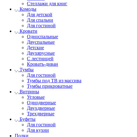
Стеллажи для книг
Комоды
Для детской
Для спальни
Для гостиной
Кровати
Односпальные
Двуспальные
Детские
Двухярусные
С лестницей
Кровать-диван
Тумбы
Для гостиной
Тумбы под ТВ из массива
Тумбы прикроватные
Витрины
Угловые
Однодверные
Двухдверные
Трехдверные
Буфеты
Для гостиной
Для кухни
Полки