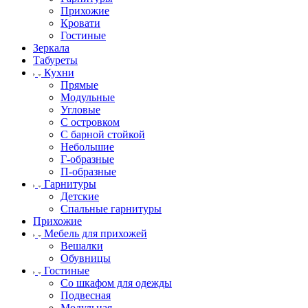
Прихожие
Кровати
Гостиные
Зеркала
Табуреты
Кухни
Прямые
Модульные
Угловые
С островком
С барной стойкой
Небольшие
Г-образные
П-образные
Гарнитуры
Детские
Спальные гарнитуры
Прихожие
Мебель для прихожей
Вешалки
Обувницы
Гостиные
Со шкафом для одежды
Подвесная
Модульная