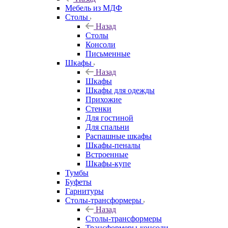
Мебель из МДФ
Столы
Назад
Столы
Консоли
Письменные
Шкафы
Назад
Шкафы
Шкафы для одежды
Прихожие
Стенки
Для гостиной
Для спальни
Распашные шкафы
Шкафы-пеналы
Встроенные
Шкафы-купе
Тумбы
Буфеты
Гарнитуры
Столы-трансформеры
Назад
Столы-трансформеры
Трансформеры-консоли