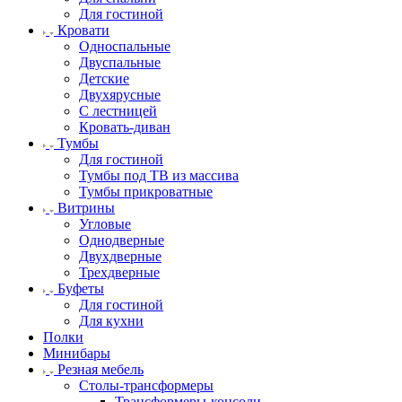
Для гостиной
Кровати
Односпальные
Двуспальные
Детские
Двухярусные
С лестницей
Кровать-диван
Тумбы
Для гостиной
Тумбы под ТВ из массива
Тумбы прикроватные
Витрины
Угловые
Однодверные
Двухдверные
Трехдверные
Буфеты
Для гостиной
Для кухни
Полки
Минибары
Резная мебель
Столы-трансформеры
Трансформеры-консоли