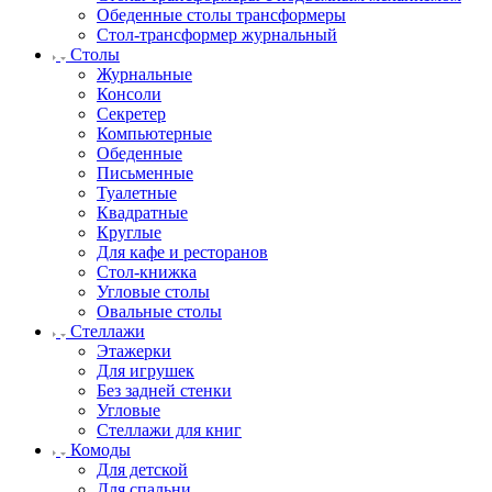
Обеденные столы трансформеры
Стол-трансформер журнальный
Столы
Журнальные
Консоли
Секретер
Компьютерные
Обеденные
Письменные
Туалетные
Квадратные
Круглые
Для кафе и ресторанов
Стол-книжка
Угловые столы
Овальные столы
Стеллажи
Этажерки
Для игрушек
Без задней стенки
Угловые
Стеллажи для книг
Комоды
Для детской
Для спальни