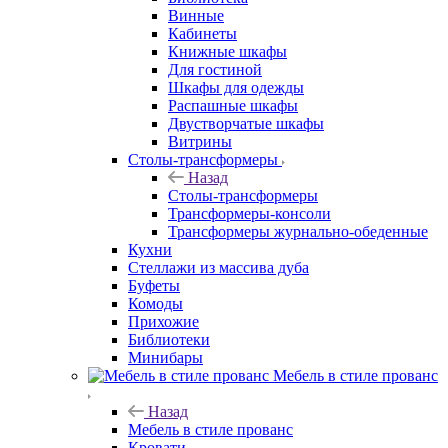
Винные
Кабинеты
Книжные шкафы
Для гостиной
Шкафы для одежды
Распашные шкафы
Двустворчатые шкафы
Витрины
Столы-трансформеры
Назад
Столы-трансформеры
Трансформеры-консоли
Трансформеры журнально-обеденные
Кухни
Стеллажи из массива дуба
Буфеты
Комоды
Прихожие
Библиотеки
Минибары
Мебель в стиле прованс
Назад
Мебель в стиле прованс
Кровати