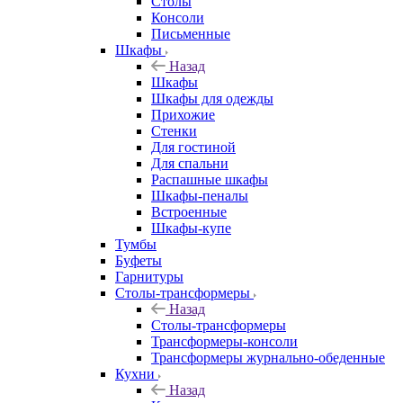
Столы
Консоли
Письменные
Шкафы
Назад
Шкафы
Шкафы для одежды
Прихожие
Стенки
Для гостиной
Для спальни
Распашные шкафы
Шкафы-пеналы
Встроенные
Шкафы-купе
Тумбы
Буфеты
Гарнитуры
Столы-трансформеры
Назад
Столы-трансформеры
Трансформеры-консоли
Трансформеры журнально-обеденные
Кухни
Назад