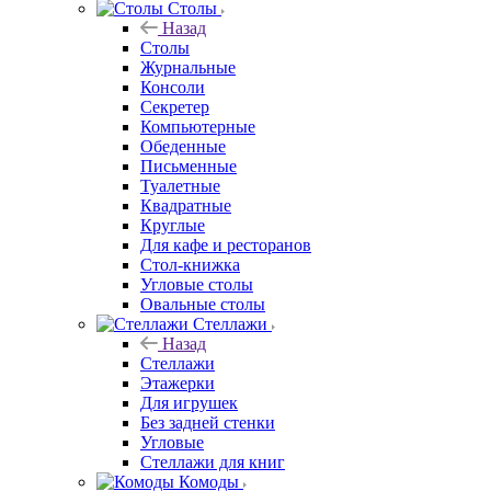
Столы
Назад
Столы
Журнальные
Консоли
Секретер
Компьютерные
Обеденные
Письменные
Туалетные
Квадратные
Круглые
Для кафе и ресторанов
Стол-книжка
Угловые столы
Овальные столы
Стеллажи
Назад
Стеллажи
Этажерки
Для игрушек
Без задней стенки
Угловые
Стеллажи для книг
Комоды