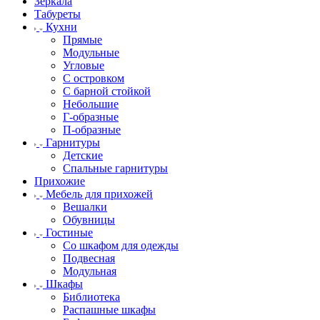
Зеркала
Табуреты
Кухни
Прямые
Модульные
Угловые
С островком
С барной стойкой
Небольшие
Г-образные
П-образные
Гарнитуры
Детские
Спальные гарнитуры
Прихожие
Мебель для прихожей
Вешалки
Обувницы
Гостиные
Со шкафом для одежды
Подвесная
Модульная
Шкафы
Библиотека
Распашные шкафы