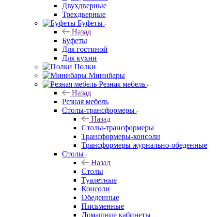
Двухдверные
Трехдверные
Буфеты
Назад
Буфеты
Для гостиной
Для кухни
Полки
Минибары
Резная мебель
Назад
Резная мебель
Столы-трансформеры
Назад
Столы-трансформеры
Трансформеры-консоли
Трансформеры журнально-обеденные
Столы
Назад
Столы
Туалетные
Консоли
Обеденные
Письменные
Домашние кабинеты