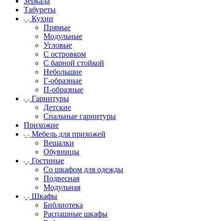
Зеркала
Табуреты
Кухни
Прямые
Модульные
Угловые
С островком
С барной стойкой
Небольшие
Г-образные
П-образные
Гарнитуры
Детские
Спальные гарнитуры
Прихожие
Мебель для прихожей
Вешалки
Обувницы
Гостиные
Со шкафом для одежды
Подвесная
Модульная
Шкафы
Библиотека
Распашные шкафы