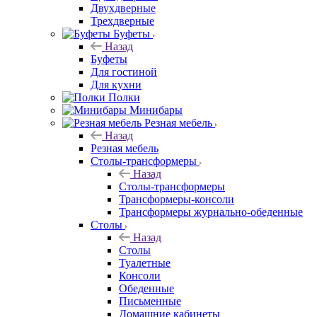
Двухдверные
Трехдверные
Буфеты
Назад
Буфеты
Для гостиной
Для кухни
Полки
Минибары
Резная мебель
Назад
Резная мебель
Столы-трансформеры
Назад
Столы-трансформеры
Трансформеры-консоли
Трансформеры журнально-обеденные
Столы
Назад
Столы
Туалетные
Консоли
Обеденные
Письменные
Домашние кабинеты