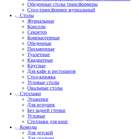
Обеденные столы трансформеры
Стол-трансформер журнальный
Столы
Журнальные
Консоли
Секретер
Компьютерные
Обеденные
Письменные
Туалетные
Квадратные
Круглые
Для кафе и ресторанов
Стол-книжка
Угловые столы
Овальные столы
Стеллажи
Этажерки
Для игрушек
Без задней стенки
Угловые
Стеллажи для книг
Комоды
Для детской
Для спальни