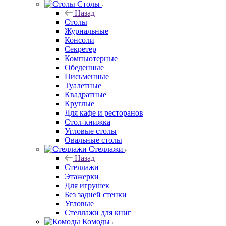
Столы
Назад
Столы
Журнальные
Консоли
Секретер
Компьютерные
Обеденные
Письменные
Туалетные
Квадратные
Круглые
Для кафе и ресторанов
Стол-книжка
Угловые столы
Овальные столы
Стеллажи
Назад
Стеллажи
Этажерки
Для игрушек
Без задней стенки
Угловые
Стеллажи для книг
Комоды