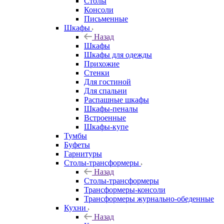
Столы
Консоли
Письменные
Шкафы
Назад
Шкафы
Шкафы для одежды
Прихожие
Стенки
Для гостиной
Для спальни
Распашные шкафы
Шкафы-пеналы
Встроенные
Шкафы-купе
Тумбы
Буфеты
Гарнитуры
Столы-трансформеры
Назад
Столы-трансформеры
Трансформеры-консоли
Трансформеры журнально-обеденные
Кухни
Назад