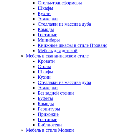
Столы-трансформеры
Шкафы
Кухни
Этажерки
Стеллажи из массива дуба
Комоды
Гостиные
Минибары
Книжные шкафы в стиле Прованс
Мебель для детской
Мебель в скандинавском стиле
Кровати
Столы
Шкафы
Кухни
Стеллажи из массива дуба
Этажерки
Без задней стенки
Буфеты
Комоды
Гарнитуры
Прихожие
Гостиные
Библиотеки
Мебель в стиле Модерн