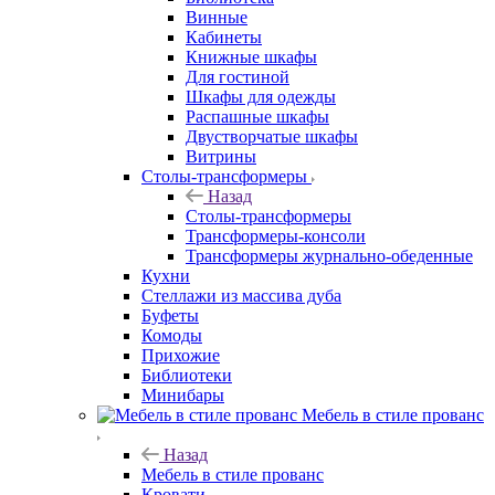
Винные
Кабинеты
Книжные шкафы
Для гостиной
Шкафы для одежды
Распашные шкафы
Двустворчатые шкафы
Витрины
Столы-трансформеры
Назад
Столы-трансформеры
Трансформеры-консоли
Трансформеры журнально-обеденные
Кухни
Стеллажи из массива дуба
Буфеты
Комоды
Прихожие
Библиотеки
Минибары
Мебель в стиле прованс
Назад
Мебель в стиле прованс
Кровати