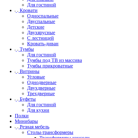
Для гостиной
Кровати
Односпальные
Двуспальные
Детские
Двухярусные
С лестницей
Кровать-диван
Тумбы
Для гостиной
Тумбы под ТВ из массива
Тумбы прикроватные
Витрины
Угловые
Однодверные
Двухдверные
Трехдверные
Буфеты
Для гостиной
Для кухни
Полки
Минибары
Резная мебель
Столы-трансформеры
Трансформеры-консоли