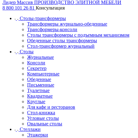
Лидер Массив
ПРОИЗВОДСТВО ЭЛИТНОЙ МЕБЕЛИ
8 800 101 26 81
Консультация
Столы-трансформеры
Трансформеры журнально-обеденные
Трансформеры-консоли
Столы трансформеры с подъемным механизмом
Обеденные столы трансформеры
Стол-трансформер журнальный
Столы
Журнальные
Консоли
Секретер
Компьютерные
Обеденные
Письменные
Туалетные
Квадратные
Круглые
Для кафе и ресторанов
Стол-книжка
Угловые столы
Овальные столы
Стеллажи
Этажерки