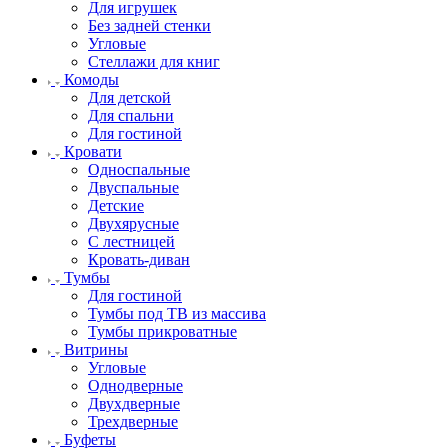
Для игрушек
Без задней стенки
Угловые
Стеллажи для книг
Комоды
Для детской
Для спальни
Для гостиной
Кровати
Односпальные
Двуспальные
Детские
Двухярусные
С лестницей
Кровать-диван
Тумбы
Для гостиной
Тумбы под ТВ из массива
Тумбы прикроватные
Витрины
Угловые
Однодверные
Двухдверные
Трехдверные
Буфеты