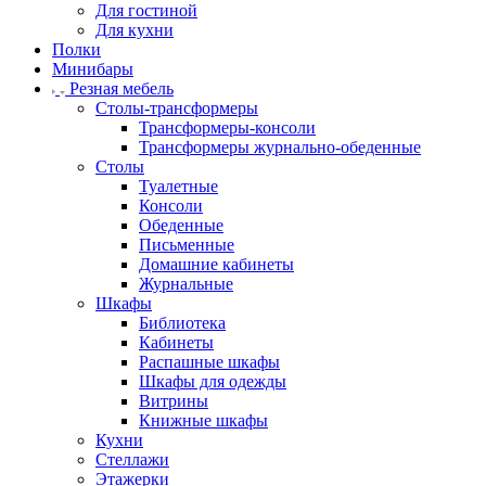
Для гостиной
Для кухни
Полки
Минибары
Резная мебель
Столы-трансформеры
Трансформеры-консоли
Трансформеры журнально-обеденные
Столы
Туалетные
Консоли
Обеденные
Письменные
Домашние кабинеты
Журнальные
Шкафы
Библиотека
Кабинеты
Распашные шкафы
Шкафы для одежды
Витрины
Книжные шкафы
Кухни
Стеллажи
Этажерки