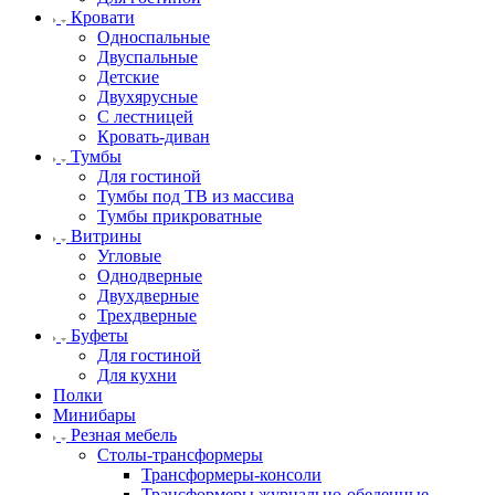
Кровати
Односпальные
Двуспальные
Детские
Двухярусные
С лестницей
Кровать-диван
Тумбы
Для гостиной
Тумбы под ТВ из массива
Тумбы прикроватные
Витрины
Угловые
Однодверные
Двухдверные
Трехдверные
Буфеты
Для гостиной
Для кухни
Полки
Минибары
Резная мебель
Столы-трансформеры
Трансформеры-консоли
Трансформеры журнально-обеденные