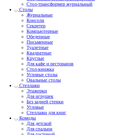
Стол-трансформер журнальный
Столы
Журнальные
Консоли
Секретер
Компьютерные
Обеденные
Письменные
Туалетные
Квадратные
Круглые
Для кафе и ресторанов
Стол-книжка
Угловые столы
Овальные столы
Стеллажи
Этажерки
Для игрушек
Без задней стенки
Угловые
Стеллажи для книг
Комоды
Для детской
Для спальни
Для гостиной