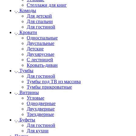
Стеллажи для книг
Комоды
Для детской
Для спальни
Для гостиной
Кровати
Односпальные
Двуспальные
Детские
Двухярусные
С лестницей
Кровать-диван
Тумбы
Для гостиной
Тумбы под ТВ из массива
Тумбы прикроватные
Витрины
Угловые
Однодверные
Двухдверные
Трехдверные
Буфеты
Для гостиной
Для кухни