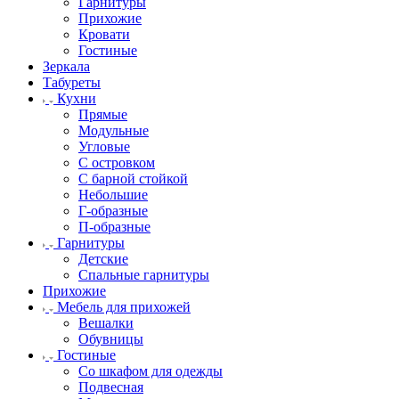
Гарнитуры
Прихожие
Кровати
Гостиные
Зеркала
Табуреты
Кухни
Прямые
Модульные
Угловые
С островком
С барной стойкой
Небольшие
Г-образные
П-образные
Гарнитуры
Детские
Спальные гарнитуры
Прихожие
Мебель для прихожей
Вешалки
Обувницы
Гостиные
Со шкафом для одежды
Подвесная