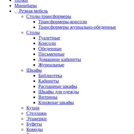
Полки
Минибары
Резная мебель
Столы-трансформеры
Трансформеры-консоли
Трансформеры журнально-обеденные
Столы
Туалетные
Консоли
Обеденные
Письменные
Домашние кабинеты
Журнальные
Шкафы
Библиотека
Кабинеты
Распашные шкафы
Шкафы для одежды
Витрины
Книжные шкафы
Кухни
Стеллажи
Этажерки
Буфеты
Комоды