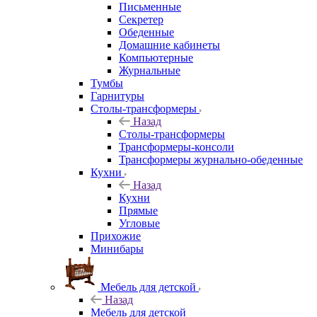
Письменные
Секретер
Обеденные
Домашние кабинеты
Компьютерные
Журнальные
Тумбы
Гарнитуры
Столы-трансформеры
Назад
Столы-трансформеры
Трансформеры-консоли
Трансформеры журнально-обеденные
Кухни
Назад
Кухни
Прямые
Угловые
Прихожие
Минибары
Мебель для детской
Назад
Мебель для детской