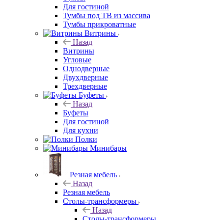
Для гостиной
Тумбы под ТВ из массива
Тумбы прикроватные
Витрины
Назад
Витрины
Угловые
Однодверные
Двухдверные
Трехдверные
Буфеты
Назад
Буфеты
Для гостиной
Для кухни
Полки
Минибары
Резная мебель
Назад
Резная мебель
Столы-трансформеры
Назад
Столы-трансформеры