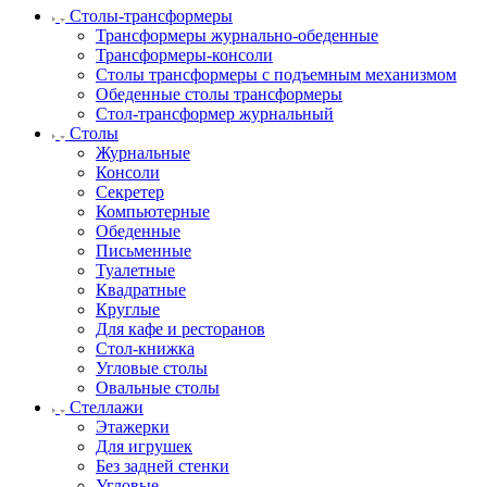
Столы-трансформеры
Трансформеры журнально-обеденные
Трансформеры-консоли
Столы трансформеры с подъемным механизмом
Обеденные столы трансформеры
Стол-трансформер журнальный
Столы
Журнальные
Консоли
Секретер
Компьютерные
Обеденные
Письменные
Туалетные
Квадратные
Круглые
Для кафе и ресторанов
Стол-книжка
Угловые столы
Овальные столы
Стеллажи
Этажерки
Для игрушек
Без задней стенки
Угловые