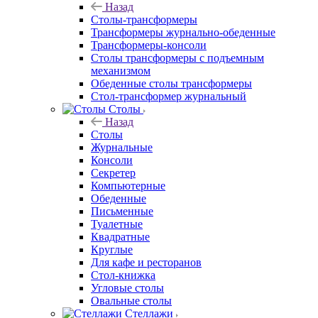
Назад
Столы-трансформеры
Трансформеры журнально-обеденные
Трансформеры-консоли
Столы трансформеры с подъемным
механизмом
Обеденные столы трансформеры
Стол-трансформер журнальный
Столы
Назад
Столы
Журнальные
Консоли
Секретер
Компьютерные
Обеденные
Письменные
Туалетные
Квадратные
Круглые
Для кафе и ресторанов
Стол-книжка
Угловые столы
Овальные столы
Стеллажи