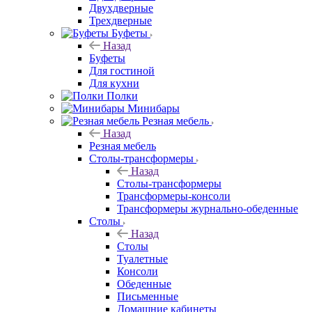
Двухдверные
Трехдверные
Буфеты
Назад
Буфеты
Для гостиной
Для кухни
Полки
Минибары
Резная мебель
Назад
Резная мебель
Столы-трансформеры
Назад
Столы-трансформеры
Трансформеры-консоли
Трансформеры журнально-обеденные
Столы
Назад
Столы
Туалетные
Консоли
Обеденные
Письменные
Домашние кабинеты