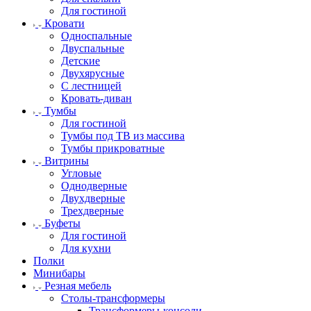
Для гостиной
Кровати
Односпальные
Двуспальные
Детские
Двухярусные
С лестницей
Кровать-диван
Тумбы
Для гостиной
Тумбы под ТВ из массива
Тумбы прикроватные
Витрины
Угловые
Однодверные
Двухдверные
Трехдверные
Буфеты
Для гостиной
Для кухни
Полки
Минибары
Резная мебель
Столы-трансформеры
Трансформеры-консоли