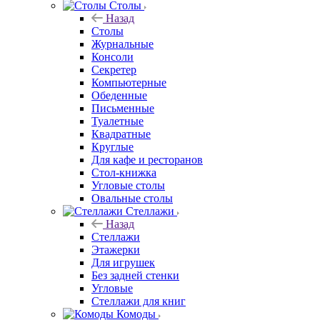
Столы
Назад
Столы
Журнальные
Консоли
Секретер
Компьютерные
Обеденные
Письменные
Туалетные
Квадратные
Круглые
Для кафе и ресторанов
Стол-книжка
Угловые столы
Овальные столы
Стеллажи
Назад
Стеллажи
Этажерки
Для игрушек
Без задней стенки
Угловые
Стеллажи для книг
Комоды