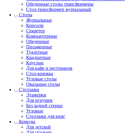
Обеденные столы трансформеры
Стол-трансформер журнальный
Столы
Журнальные
Консоли
Секретер
Компьютерные
Обеденные
Письменные
Туалетные
Квадратные
Круглые
Для кафе и ресторанов
Стол-книжка
Угловые столы
Овальные столы
Стеллажи
Этажерки
Для игрушек
Без задней стенки
Угловые
Стеллажи для книг
Комоды
Для детской
Для спальни