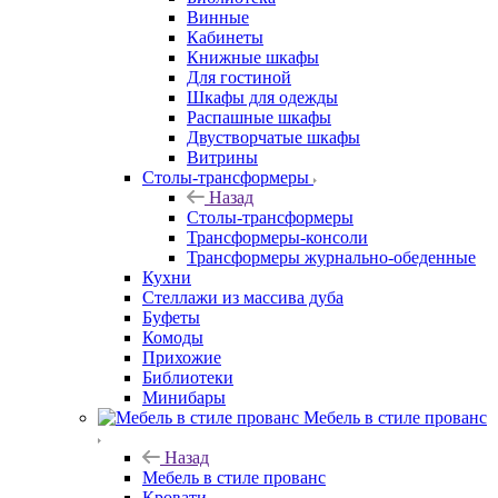
Винные
Кабинеты
Книжные шкафы
Для гостиной
Шкафы для одежды
Распашные шкафы
Двустворчатые шкафы
Витрины
Столы-трансформеры
Назад
Столы-трансформеры
Трансформеры-консоли
Трансформеры журнально-обеденные
Кухни
Стеллажи из массива дуба
Буфеты
Комоды
Прихожие
Библиотеки
Минибары
Мебель в стиле прованс
Назад
Мебель в стиле прованс
Кровати