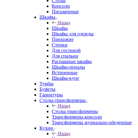
Столы
Консоли
Письменные
Шкафы
Назад
Шкафы
Шкафы для одежды
Прихожие
Стенки
Для гостиной
Для спальни
Распашные шкафы
Шкафы-пеналы
Встроенные
Шкафы-купе
Тумбы
Буфеты
Гарнитуры
Столы-трансформеры
Назад
Столы-трансформеры
Трансформеры-консоли
Трансформеры журнально-обеденные
Кухни
Назад