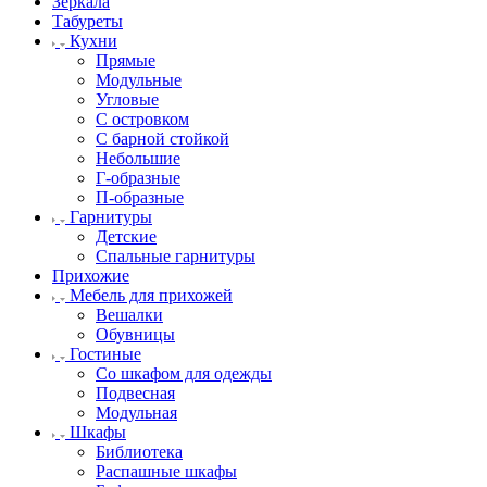
Зеркала
Табуреты
Кухни
Прямые
Модульные
Угловые
С островком
С барной стойкой
Небольшие
Г-образные
П-образные
Гарнитуры
Детские
Спальные гарнитуры
Прихожие
Мебель для прихожей
Вешалки
Обувницы
Гостиные
Со шкафом для одежды
Подвесная
Модульная
Шкафы
Библиотека
Распашные шкафы