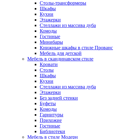
Столы-трансформеры
Шкафы
Кухни
Этажерки
Стеллажи из массива дуба
Комоды
Гостиные
Минибары
Книжные шкафы в стиле Прованс
Мебель для детской
Мебель в скандинавском стиле
Кровати
Столы
Шкафы
Кухни
Стеллажи из массива дуба
Этажерки
Без задней стенки
Буфеты
Комоды
Гарнитуры
Прихожие
Гостиные
Библиотеки
Мебель в стиле Модерн