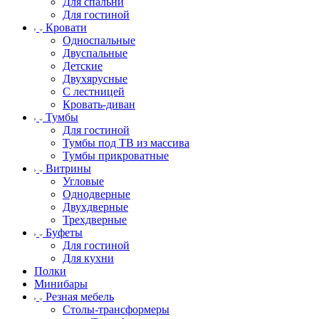
Для спальни
Для гостиной
Кровати
Односпальные
Двуспальные
Детские
Двухярусные
С лестницей
Кровать-диван
Тумбы
Для гостиной
Тумбы под ТВ из массива
Тумбы прикроватные
Витрины
Угловые
Однодверные
Двухдверные
Трехдверные
Буфеты
Для гостиной
Для кухни
Полки
Минибары
Резная мебель
Столы-трансформеры