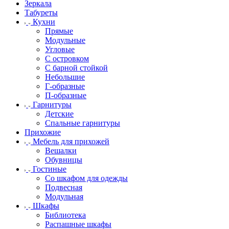
Зеркала
Табуреты
Кухни
Прямые
Модульные
Угловые
С островком
С барной стойкой
Небольшие
Г-образные
П-образные
Гарнитуры
Детские
Спальные гарнитуры
Прихожие
Мебель для прихожей
Вешалки
Обувницы
Гостиные
Со шкафом для одежды
Подвесная
Модульная
Шкафы
Библиотека
Распашные шкафы