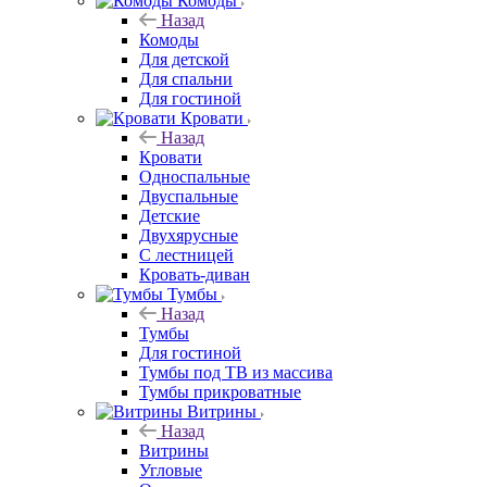
Комоды
Назад
Комоды
Для детской
Для спальни
Для гостиной
Кровати
Назад
Кровати
Односпальные
Двуспальные
Детские
Двухярусные
С лестницей
Кровать-диван
Тумбы
Назад
Тумбы
Для гостиной
Тумбы под ТВ из массива
Тумбы прикроватные
Витрины
Назад
Витрины
Угловые