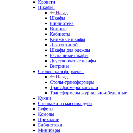
Кровати
Шкафы
Назад
Шкафы
Библиотека
Винные
Кабинеты
Книжные шкафы
Для гостиной
Шкафы для одежды
Распашные шкафы
Двустворчатые шкафы
Витрины
Столы-трансформеры
Назад
Столы-трансформеры
Трансформеры-консоли
Трансформеры журнально-обеденные
Кухни
Стеллажи из массива дуба
Буфеты
Комоды
Прихожие
Библиотеки
Минибары