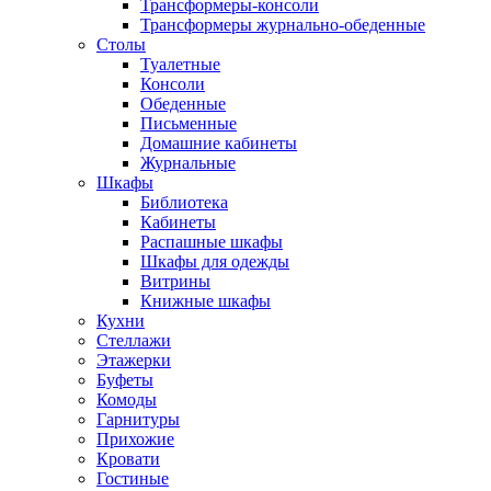
Трансформеры-консоли
Трансформеры журнально-обеденные
Столы
Туалетные
Консоли
Обеденные
Письменные
Домашние кабинеты
Журнальные
Шкафы
Библиотека
Кабинеты
Распашные шкафы
Шкафы для одежды
Витрины
Книжные шкафы
Кухни
Стеллажи
Этажерки
Буфеты
Комоды
Гарнитуры
Прихожие
Кровати
Гостиные