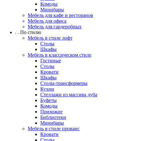
Комоды
Минибары
Мебель для кафе и ресторанов
Мебель для офиса
Мебель для гардеробных
По стилю
Мебель в стиле лофт
Столы
Шкафы
Мебель в классическом стиле
Гостиные
Столы
Кровати
Шкафы
Столы-трансформеры
Кухни
Стеллажи из массива дуба
Буфеты
Комоды
Прихожие
Библиотеки
Минибары
Мебель в стиле прованс
Кровати
Столы