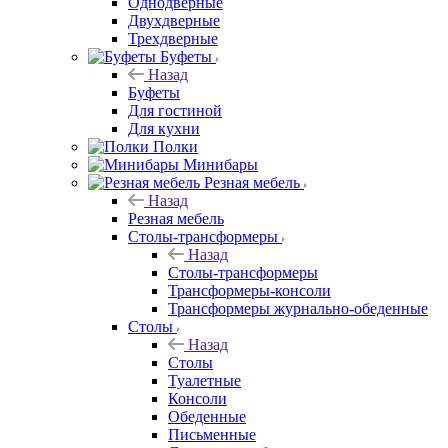
Однодверные
Двухдверные
Трехдверные
Буфеты
Назад
Буфеты
Для гостиной
Для кухни
Полки
Минибары
Резная мебель
Назад
Резная мебель
Столы-трансформеры
Назад
Столы-трансформеры
Трансформеры-консоли
Трансформеры журнально-обеденные
Столы
Назад
Столы
Туалетные
Консоли
Обеденные
Письменные