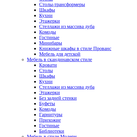
Столы-трансформеры
Шкафы
Кухни
Этажерки
Стеллажи из массива дуба
Комоды
Гостиные
Минибары
Книжные шкафы в стиле Прованс
Мебель для детской
Мебель в скандинавском стиле
Кровати
Столы
Шкафы
Кухни
Стеллажи из массива дуба
Этажерки
Без задней стенки
Буфеты
Комоды
Гарнитуры
Прихожие
Гостиные
Библиотеки
Мебель в стиле Модерн