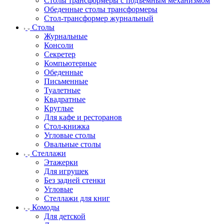
Столы трансформеры с подъемным механизмом
Обеденные столы трансформеры
Стол-трансформер журнальный
Столы
Журнальные
Консоли
Секретер
Компьютерные
Обеденные
Письменные
Туалетные
Квадратные
Круглые
Для кафе и ресторанов
Стол-книжка
Угловые столы
Овальные столы
Стеллажи
Этажерки
Для игрушек
Без задней стенки
Угловые
Стеллажи для книг
Комоды
Для детской