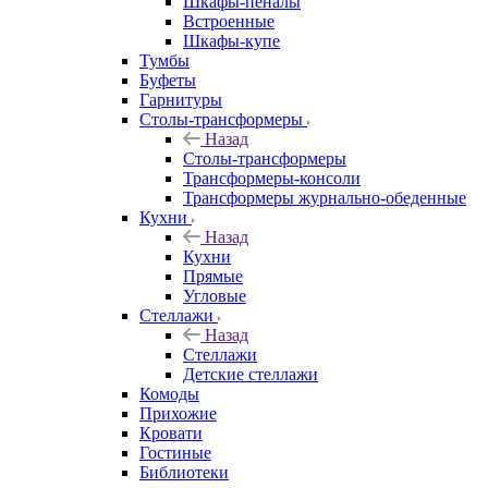
Шкафы-пеналы
Встроенные
Шкафы-купе
Тумбы
Буфеты
Гарнитуры
Столы-трансформеры
Назад
Столы-трансформеры
Трансформеры-консоли
Трансформеры журнально-обеденные
Кухни
Назад
Кухни
Прямые
Угловые
Стеллажи
Назад
Стеллажи
Детские стеллажи
Комоды
Прихожие
Кровати
Гостиные
Библиотеки