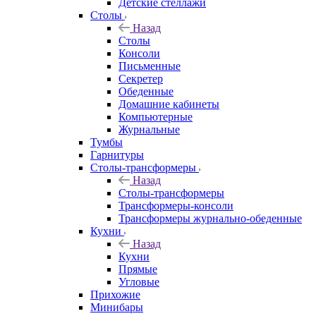
Детские стеллажи
Столы
Назад
Столы
Консоли
Письменные
Секретер
Обеденные
Домашние кабинеты
Компьютерные
Журнальные
Тумбы
Гарнитуры
Столы-трансформеры
Назад
Столы-трансформеры
Трансформеры-консоли
Трансформеры журнально-обеденные
Кухни
Назад
Кухни
Прямые
Угловые
Прихожие
Минибары