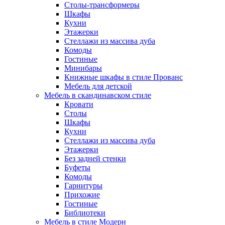
Столы-трансформеры
Шкафы
Кухни
Этажерки
Стеллажи из массива дуба
Комоды
Гостиные
Минибары
Книжные шкафы в стиле Прованс
Мебель для детской
Мебель в скандинавском стиле
Кровати
Столы
Шкафы
Кухни
Стеллажи из массива дуба
Этажерки
Без задней стенки
Буфеты
Комоды
Гарнитуры
Прихожие
Гостиные
Библиотеки
Мебель в стиле Модерн