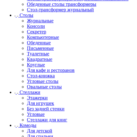
Обеденные столы трансформеры
Стол-трансформер журнальный
Столы
Журнальные
Консоли
Секретер
Компьютерные
Обеденные
Письменные
Туалетные
Квадратные
Круглые
Для кафе и ресторанов
Стол-книжка
Угловые столы
Овальные столы
Стеллажи
Этажерки
Для игрушек
Без задней стенки
Угловые
Стеллажи для книг
Комоды
Для детской
Для спальни