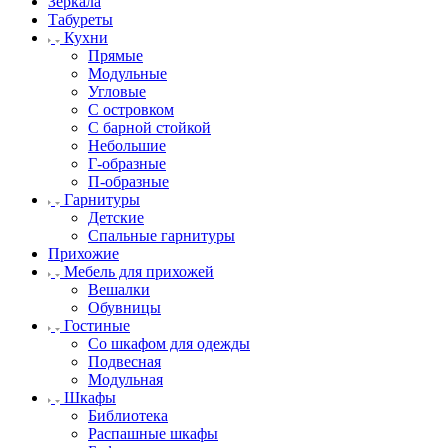
Зеркала
Табуреты
Кухни
Прямые
Модульные
Угловые
С островком
С барной стойкой
Небольшие
Г-образные
П-образные
Гарнитуры
Детские
Спальные гарнитуры
Прихожие
Мебель для прихожей
Вешалки
Обувницы
Гостиные
Со шкафом для одежды
Подвесная
Модульная
Шкафы
Библиотека
Распашные шкафы