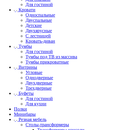
Для гостиной
Кровати
Односпальные
Двуспальные
Детские
Двухярусные
С лестницей
Кровать-диван
Тумбы
Для гостиной
Тумбы под ТВ из массива
Тумбы прикроватные
Витрины
Угловые
Однодверные
Двухдверные
Трехдверные
Буфеты
Для гостиной
Для кухни
Полки
Минибары
Резная мебель
Столы-трансформеры
Трансформеры-консоли