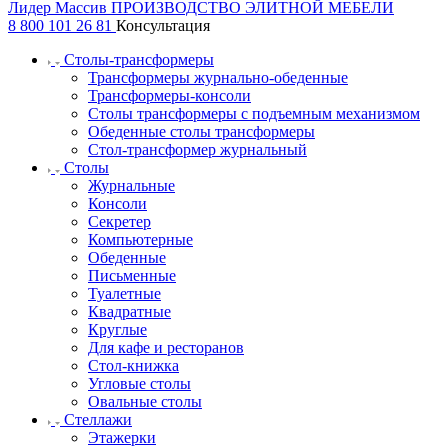
Лидер Массив
ПРОИЗВОДСТВО ЭЛИТНОЙ МЕБЕЛИ
8 800 101 26 81
Консультация
Столы-трансформеры
Трансформеры журнально-обеденные
Трансформеры-консоли
Столы трансформеры с подъемным механизмом
Обеденные столы трансформеры
Стол-трансформер журнальный
Столы
Журнальные
Консоли
Секретер
Компьютерные
Обеденные
Письменные
Туалетные
Квадратные
Круглые
Для кафе и ресторанов
Стол-книжка
Угловые столы
Овальные столы
Стеллажи
Этажерки