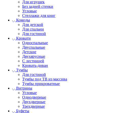
Для игрушек
Без задней стенки
Угловые
Стеллажи для книг
Комоды
Для детской
Для спальни
Для гостиной
Кровати
Односпальные
Двуспальные
Детские
Двухярусные
С лестницей
Кровать-диван
Тумбы
Для гостиной
Тумбы под ТВ из массива
Тумбы прикроватные
Витрины
Угловые
Однодверные
Двухдверные
Трехдверные
Буфеты