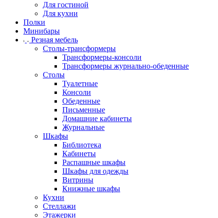
Для гостиной
Для кухни
Полки
Минибары
Резная мебель
Столы-трансформеры
Трансформеры-консоли
Трансформеры журнально-обеденные
Столы
Туалетные
Консоли
Обеденные
Письменные
Домашние кабинеты
Журнальные
Шкафы
Библиотека
Кабинеты
Распашные шкафы
Шкафы для одежды
Витрины
Книжные шкафы
Кухни
Стеллажи
Этажерки