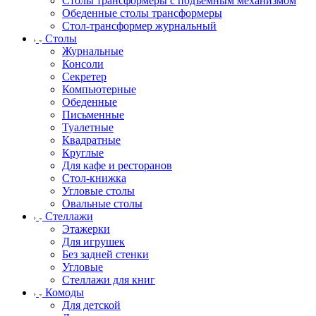
Столы трансформеры с подъемным механизмом
Обеденные столы трансформеры
Стол-трансформер журнальный
Столы
Журнальные
Консоли
Секретер
Компьютерные
Обеденные
Письменные
Туалетные
Квадратные
Круглые
Для кафе и ресторанов
Стол-книжка
Угловые столы
Овальные столы
Стеллажи
Этажерки
Для игрушек
Без задней стенки
Угловые
Стеллажи для книг
Комоды
Для детской