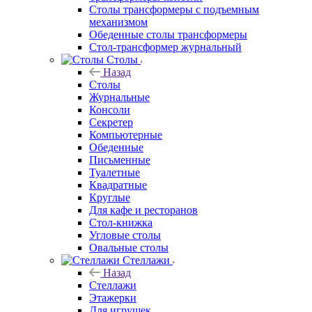
Столы трансформеры с подъемным
механизмом
Обеденные столы трансформеры
Стол-трансформер журнальный
Столы
Назад
Столы
Журнальные
Консоли
Секретер
Компьютерные
Обеденные
Письменные
Туалетные
Квадратные
Круглые
Для кафе и ресторанов
Стол-книжка
Угловые столы
Овальные столы
Стеллажи
Назад
Стеллажи
Этажерки
Для игрушек