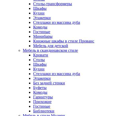
Столы-трансформеры
Шкафы
Кухни
Этажерки
Стеллажи из массива дуба
Комоды
Гостиные
Минибары
Книжные шкафы в стиле Прованс
Мебель для детской
Мебель в скандинавском стиле
Кровати
Столы
Шкафы
Кухни
Стеллажи из массива дуба
Этажерки
Без задней стенки
Буфеты
Комоды
Гарнитуры
Прихожие
Гостиные
Библиотеки
Мебель в стиле Модерн