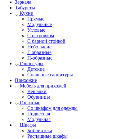
Зеркала
Табуреты
Кухни
Прямые
Модульные
Угловые
С островком
С барной стойкой
Небольшие
Г-образные
П-образные
Гарнитуры
Детские
Спальные гарнитуры
Прихожие
Мебель для прихожей
Вешалки
Обувницы
Гостиные
Со шкафом для одежды
Подвесная
Модульная
Шкафы
Библиотека
Распашные шкафы