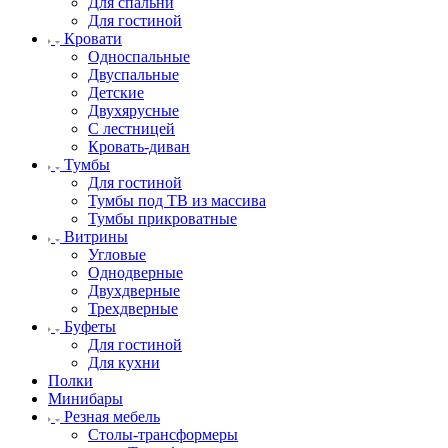
Для спальни
Для гостиной
Кровати
Односпальные
Двуспальные
Детские
Двухярусные
С лестницей
Кровать-диван
Тумбы
Для гостиной
Тумбы под ТВ из массива
Тумбы прикроватные
Витрины
Угловые
Однодверные
Двухдверные
Трехдверные
Буфеты
Для гостиной
Для кухни
Полки
Минибары
Резная мебель
Столы-трансформеры