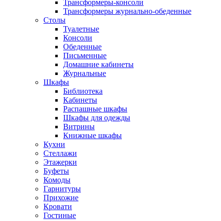
Трансформеры-консоли
Трансформеры журнально-обеденные
Столы
Туалетные
Консоли
Обеденные
Письменные
Домашние кабинеты
Журнальные
Шкафы
Библиотека
Кабинеты
Распашные шкафы
Шкафы для одежды
Витрины
Книжные шкафы
Кухни
Стеллажи
Этажерки
Буфеты
Комоды
Гарнитуры
Прихожие
Кровати
Гостиные