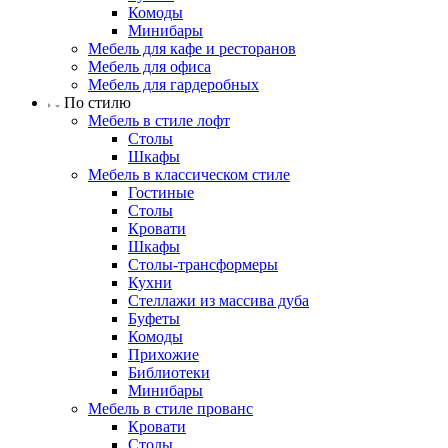
Комоды
Минибары
Мебель для кафе и ресторанов
Мебель для офиса
Мебель для гардеробных
По стилю
Мебель в стиле лофт
Столы
Шкафы
Мебель в классическом стиле
Гостиные
Столы
Кровати
Шкафы
Столы-трансформеры
Кухни
Стеллажи из массива дуба
Буфеты
Комоды
Прихожие
Библиотеки
Минибары
Мебель в стиле прованс
Кровати
Столы