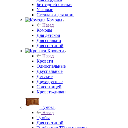
Без задней стенки
Угловые
Стеллажи для книг
Комоды
Назад
Комоды
Для детской
Для спальни
Для гостиной
Кровати
Назад
Кровати
Односпальные
Двуспальные
Детские
Двухярусные
С лестницей
Кровать-диван
Тумбы
Назад
Тумбы
Для гостиной
Тумбы под ТВ из массива