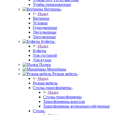
Тумбы прикроватные
Витрины
Назад
Витрины
Угловые
Однодверные
Двухдверные
Трехдверные
Буфеты
Назад
Буфеты
Для гостиной
Для кухни
Полки
Минибары
Резная мебель
Назад
Резная мебель
Столы-трансформеры
Назад
Столы-трансформеры
Трансформеры-консоли
Трансформеры журнально-обеденные
Столы