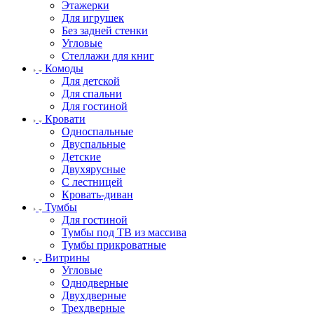
Этажерки
Для игрушек
Без задней стенки
Угловые
Стеллажи для книг
Комоды
Для детской
Для спальни
Для гостиной
Кровати
Односпальные
Двуспальные
Детские
Двухярусные
С лестницей
Кровать-диван
Тумбы
Для гостиной
Тумбы под ТВ из массива
Тумбы прикроватные
Витрины
Угловые
Однодверные
Двухдверные
Трехдверные