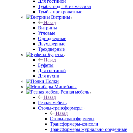
Для гостиной
Тумбы под ТВ из массива
Тумбы прикроватные
Витрины
Назад
Витрины
Угловые
Однодверные
Двухдверные
Трехдверные
Буфеты
Назад
Буфеты
Для гостиной
Для кухни
Полки
Минибары
Резная мебель
Назад
Резная мебель
Столы-трансформеры
Назад
Столы-трансформеры
Трансформеры-консоли
Трансформеры журнально-обеденные