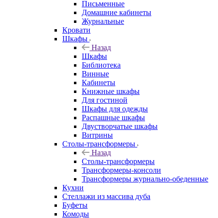
Письменные
Домашние кабинеты
Журнальные
Кровати
Шкафы
Назад
Шкафы
Библиотека
Винные
Кабинеты
Книжные шкафы
Для гостиной
Шкафы для одежды
Распашные шкафы
Двустворчатые шкафы
Витрины
Столы-трансформеры
Назад
Столы-трансформеры
Трансформеры-консоли
Трансформеры журнально-обеденные
Кухни
Стеллажи из массива дуба
Буфеты
Комоды