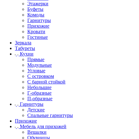
Этажерки
Буфеты
Комоды
Гарнитуры
Прихожие
Кровати
Гостиные
Зеркала
Табуреты
Кухни
Прямые
Модульные
Угловые
С островком
С барной стойкой
Небольшие
Г-образные
П-образные
Гарнитуры
Детские
Спальные гарнитуры
Прихожие
Мебель для прихожей
Вешалки
Обувницы