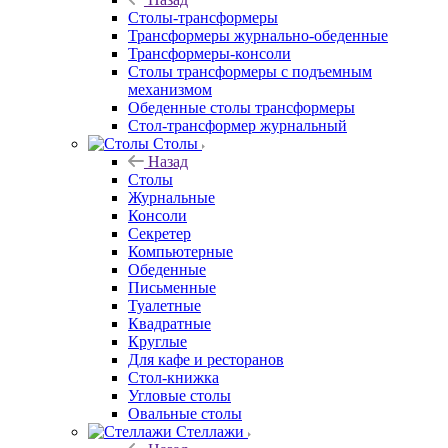
Столы-трансформеры
Трансформеры журнально-обеденные
Трансформеры-консоли
Столы трансформеры с подъемным
механизмом
Обеденные столы трансформеры
Стол-трансформер журнальный
Столы
Назад
Столы
Журнальные
Консоли
Секретер
Компьютерные
Обеденные
Письменные
Туалетные
Квадратные
Круглые
Для кафе и ресторанов
Стол-книжка
Угловые столы
Овальные столы
Стеллажи