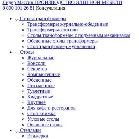
Лидер Массив
ПРОИЗВОДСТВО ЭЛИТНОЙ МЕБЕЛИ
8 800 101 26 81
Консультация
Столы-трансформеры
Трансформеры журнально-обеденные
Трансформеры-консоли
Столы трансформеры с подъемным механизмом
Обеденные столы трансформеры
Стол-трансформер журнальный
Столы
Журнальные
Консоли
Секретер
Компьютерные
Обеденные
Письменные
Туалетные
Квадратные
Круглые
Для кафе и ресторанов
Стол-книжка
Угловые столы
Овальные столы
Стеллажи
Этажерки