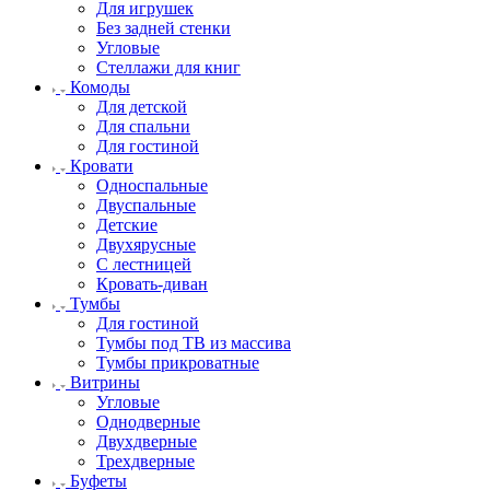
Для игрушек
Без задней стенки
Угловые
Стеллажи для книг
Комоды
Для детской
Для спальни
Для гостиной
Кровати
Односпальные
Двуспальные
Детские
Двухярусные
С лестницей
Кровать-диван
Тумбы
Для гостиной
Тумбы под ТВ из массива
Тумбы прикроватные
Витрины
Угловые
Однодверные
Двухдверные
Трехдверные
Буфеты