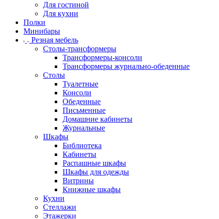
Для гостиной
Для кухни
Полки
Минибары
Резная мебель
Столы-трансформеры
Трансформеры-консоли
Трансформеры журнально-обеденные
Столы
Туалетные
Консоли
Обеденные
Письменные
Домашние кабинеты
Журнальные
Шкафы
Библиотека
Кабинеты
Распашные шкафы
Шкафы для одежды
Витрины
Книжные шкафы
Кухни
Стеллажи
Этажерки