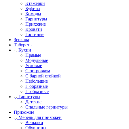
Этажерки
Буфеты
Комоды
Гарнитуры
Прихожие
Кровати
Гостиные
Зеркала
Табуреты
Кухни
Прямые
Модульные
Угловые
С островком
С барной стойкой
Небольшие
Г-образные
П-образные
Гарнитуры
Детские
Спальные гарнитуры
Прихожие
Мебель для прихожей
Вешалки
Обувницы