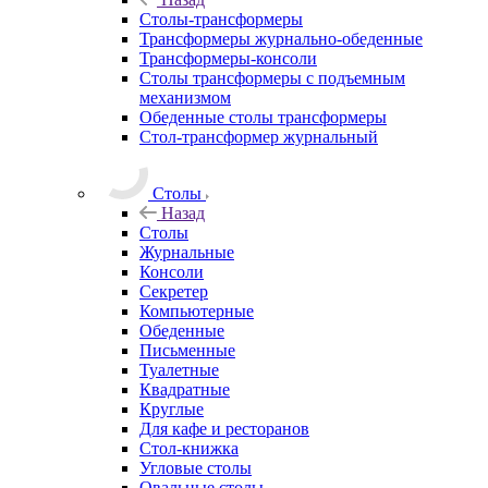
Столы-трансформеры
Трансформеры журнально-обеденные
Трансформеры-консоли
Столы трансформеры с подъемным
механизмом
Обеденные столы трансформеры
Стол-трансформер журнальный
Столы
Назад
Столы
Журнальные
Консоли
Секретер
Компьютерные
Обеденные
Письменные
Туалетные
Квадратные
Круглые
Для кафе и ресторанов
Стол-книжка
Угловые столы
Овальные столы