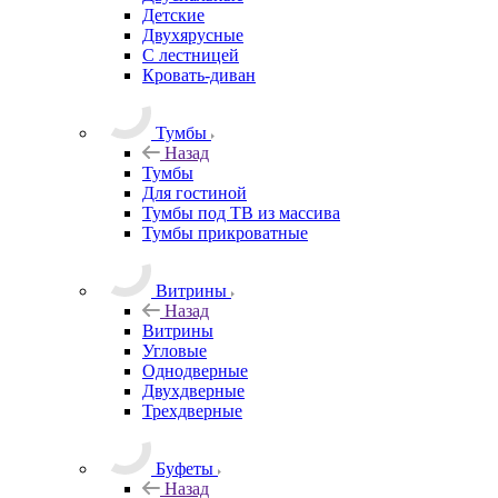
Детские
Двухярусные
С лестницей
Кровать-диван
Тумбы
Назад
Тумбы
Для гостиной
Тумбы под ТВ из массива
Тумбы прикроватные
Витрины
Назад
Витрины
Угловые
Однодверные
Двухдверные
Трехдверные
Буфеты
Назад