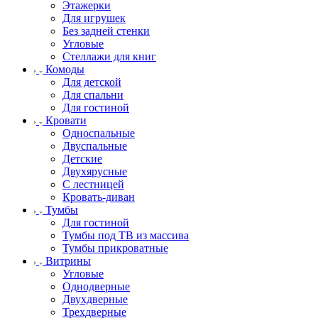
Этажерки
Для игрушек
Без задней стенки
Угловые
Стеллажи для книг
Комоды
Для детской
Для спальни
Для гостиной
Кровати
Односпальные
Двуспальные
Детские
Двухярусные
С лестницей
Кровать-диван
Тумбы
Для гостиной
Тумбы под ТВ из массива
Тумбы прикроватные
Витрины
Угловые
Однодверные
Двухдверные
Трехдверные