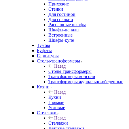
Прихожие
Стенки
Для гостиной
Для спальни
Распашные шкафы
Шкафы-пеналы
Встроенные
Шкафы-купе
Тумбы
Буфеты
Гарнитуры
Столы-трансформеры
Назад
Столы-трансформеры
Трансформеры-консоли
Трансформеры журнально-обеденные
Кухни
Назад
Кухни
Прямые
Угловые
Стеллажи
Назад
Стеллажи
Детские стеллажи