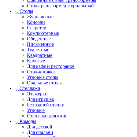
Обеденные столы трансформеры
Стол-трансформер журнальный
Столы
Журнальные
Консоли
Секретер
Компьютерные
Обеденные
Письменные
Туалетные
Квадратные
Круглые
Для кафе и ресторанов
Стол-книжка
Угловые столы
Овальные столы
Стеллажи
Этажерки
Для игрушек
Без задней стенки
Угловые
Стеллажи для книг
Комоды
Для детской
Для спальни