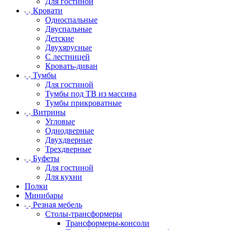
Для гостиной
Кровати
Односпальные
Двуспальные
Детские
Двухярусные
С лестницей
Кровать-диван
Тумбы
Для гостиной
Тумбы под ТВ из массива
Тумбы прикроватные
Витрины
Угловые
Однодверные
Двухдверные
Трехдверные
Буфеты
Для гостиной
Для кухни
Полки
Минибары
Резная мебель
Столы-трансформеры
Трансформеры-консоли