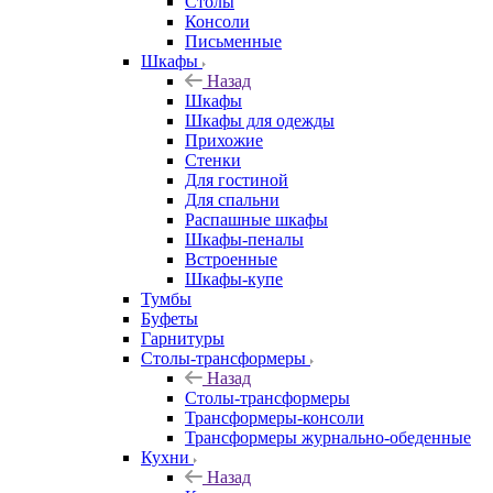
Столы
Консоли
Письменные
Шкафы
Назад
Шкафы
Шкафы для одежды
Прихожие
Стенки
Для гостиной
Для спальни
Распашные шкафы
Шкафы-пеналы
Встроенные
Шкафы-купе
Тумбы
Буфеты
Гарнитуры
Столы-трансформеры
Назад
Столы-трансформеры
Трансформеры-консоли
Трансформеры журнально-обеденные
Кухни
Назад