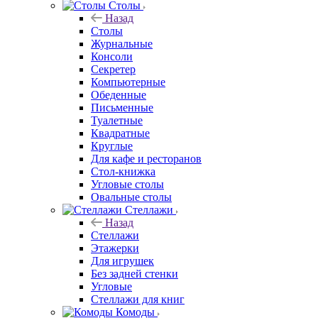
Столы
Назад
Столы
Журнальные
Консоли
Секретер
Компьютерные
Обеденные
Письменные
Туалетные
Квадратные
Круглые
Для кафе и ресторанов
Стол-книжка
Угловые столы
Овальные столы
Стеллажи
Назад
Стеллажи
Этажерки
Для игрушек
Без задней стенки
Угловые
Стеллажи для книг
Комоды