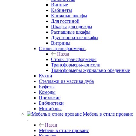
Винные
Кабинеты
Книжные шкафы
Для гостиной
Шкафы для одежды
Распашные шкафы
Двустворчатые шкафы
Витрины
Столы-трансформеры
Назад
Столы-трансформеры
Трансформеры-консоли
Трансформеры журнально-обеденные
Кухни
Стеллажи из массива дуба
Буфеты
Комоды
Прихожие
Библиотеки
Минибары
Мебель в стиле прованс
Назад
Мебель в стиле прованс
Кровати