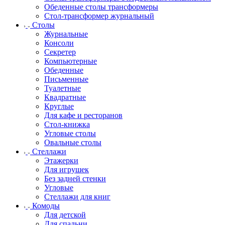
Обеденные столы трансформеры
Стол-трансформер журнальный
Столы
Журнальные
Консоли
Секретер
Компьютерные
Обеденные
Письменные
Туалетные
Квадратные
Круглые
Для кафе и ресторанов
Стол-книжка
Угловые столы
Овальные столы
Стеллажи
Этажерки
Для игрушек
Без задней стенки
Угловые
Стеллажи для книг
Комоды
Для детской
Для спальни