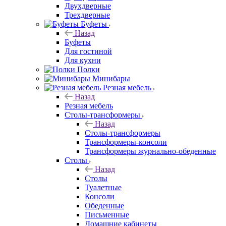
Двухдверные
Трехдверные
Буфеты
Назад
Буфеты
Для гостиной
Для кухни
Полки
Минибары
Резная мебель
Назад
Резная мебель
Столы-трансформеры
Назад
Столы-трансформеры
Трансформеры-консоли
Трансформеры журнально-обеденные
Столы
Назад
Столы
Туалетные
Консоли
Обеденные
Письменные
Домашние кабинеты