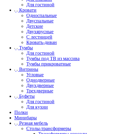
Для гостиной
Кровати
Односпальные
Двуспальные
Детские
Двухярусные
С лестницей
Кровать-диван
Тумбы
Для гостиной
Тумбы под ТВ из массива
Тумбы прикроватные
Витрины
Угловые
Однодверные
Двухдверные
Трехдверные
Буфеты
Для гостиной
Для кухни
Полки
Минибары
Резная мебель
Столы-трансформеры
Трансформеры-консоли