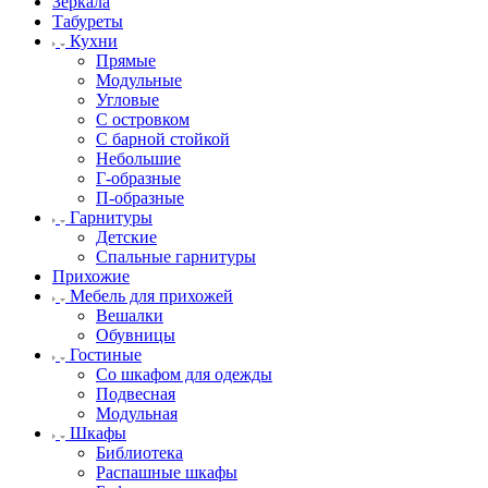
Зеркала
Табуреты
Кухни
Прямые
Модульные
Угловые
С островком
С барной стойкой
Небольшие
Г-образные
П-образные
Гарнитуры
Детские
Спальные гарнитуры
Прихожие
Мебель для прихожей
Вешалки
Обувницы
Гостиные
Со шкафом для одежды
Подвесная
Модульная
Шкафы
Библиотека
Распашные шкафы