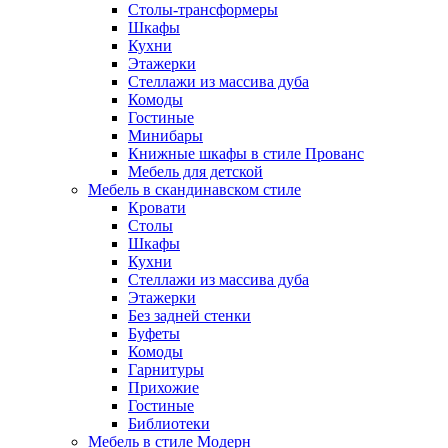
Столы-трансформеры
Шкафы
Кухни
Этажерки
Стеллажи из массива дуба
Комоды
Гостиные
Минибары
Книжные шкафы в стиле Прованс
Мебель для детской
Мебель в скандинавском стиле
Кровати
Столы
Шкафы
Кухни
Стеллажи из массива дуба
Этажерки
Без задней стенки
Буфеты
Комоды
Гарнитуры
Прихожие
Гостиные
Библиотеки
Мебель в стиле Модерн