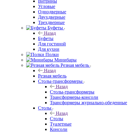
Витрины
Угловые
Однодверные
Двухдверные
Трехдверные
Буфеты
Назад
Буфеты
Для гостиной
Для кухни
Полки
Минибары
Резная мебель
Назад
Резная мебель
Столы-трансформеры
Назад
Столы-трансформеры
Трансформеры-консоли
Трансформеры журнально-обеденные
Столы
Назад
Столы
Туалетные
Консоли