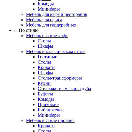
Комоды
Минибары
Мебель для кафе и ресторанов
Мебель для офиса
Мебель для гардеробных
По стилю
Мебель в стиле лофт
Столы
Шкафы
Мебель в классическом стиле
Гостиные
Столы
Кровати
Шкафы
Столы-трансформеры
Кухни
Стеллажи из массива дуба
Буфеты
Комоды
Прихожие
Библиотеки
Минибары
Мебель в стиле прованс
Кровати
Столы