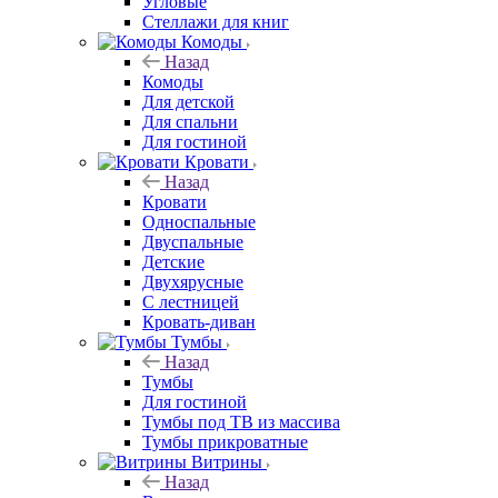
Угловые
Стеллажи для книг
Комоды
Назад
Комоды
Для детской
Для спальни
Для гостиной
Кровати
Назад
Кровати
Односпальные
Двуспальные
Детские
Двухярусные
С лестницей
Кровать-диван
Тумбы
Назад
Тумбы
Для гостиной
Тумбы под ТВ из массива
Тумбы прикроватные
Витрины
Назад