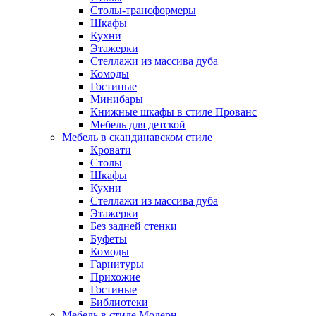
Столы-трансформеры
Шкафы
Кухни
Этажерки
Стеллажи из массива дуба
Комоды
Гостиные
Минибары
Книжные шкафы в стиле Прованс
Мебель для детской
Мебель в скандинавском стиле
Кровати
Столы
Шкафы
Кухни
Стеллажи из массива дуба
Этажерки
Без задней стенки
Буфеты
Комоды
Гарнитуры
Прихожие
Гостиные
Библиотеки
Мебель в стиле Модерн