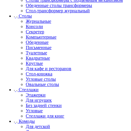
Столы трансформеры с подъемным механизмом
Обеденные столы трансформеры
Стол-трансформер журнальный
Столы
Журнальные
Консоли
Секретер
Компьютерные
Обеденные
Письменные
Туалетные
Квадратные
Круглые
Для кафе и ресторанов
Стол-книжка
Угловые столы
Овальные столы
Стеллажи
Этажерки
Для игрушек
Без задней стенки
Угловые
Стеллажи для книг
Комоды
Для детской