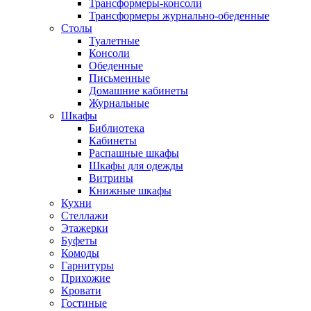
Трансформеры-консоли
Трансформеры журнально-обеденные
Столы
Туалетные
Консоли
Обеденные
Письменные
Домашние кабинеты
Журнальные
Шкафы
Библиотека
Кабинеты
Распашные шкафы
Шкафы для одежды
Витрины
Книжные шкафы
Кухни
Стеллажи
Этажерки
Буфеты
Комоды
Гарнитуры
Прихожие
Кровати
Гостиные