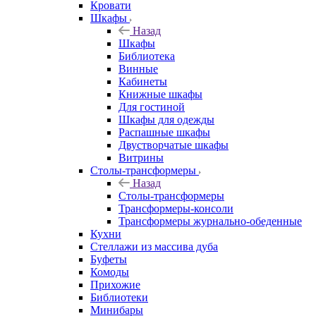
Кровати
Шкафы
Назад
Шкафы
Библиотека
Винные
Кабинеты
Книжные шкафы
Для гостиной
Шкафы для одежды
Распашные шкафы
Двустворчатые шкафы
Витрины
Столы-трансформеры
Назад
Столы-трансформеры
Трансформеры-консоли
Трансформеры журнально-обеденные
Кухни
Стеллажи из массива дуба
Буфеты
Комоды
Прихожие
Библиотеки
Минибары