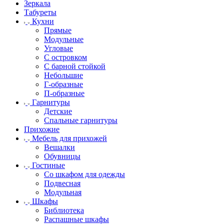
Зеркала
Табуреты
Кухни
Прямые
Модульные
Угловые
С островком
С барной стойкой
Небольшие
Г-образные
П-образные
Гарнитуры
Детские
Спальные гарнитуры
Прихожие
Мебель для прихожей
Вешалки
Обувницы
Гостиные
Со шкафом для одежды
Подвесная
Модульная
Шкафы
Библиотека
Распашные шкафы