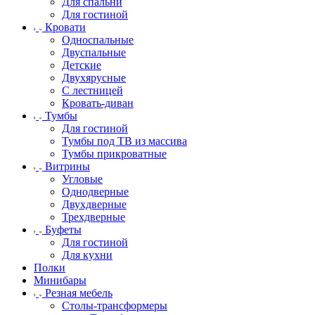
Для спальни
Для гостиной
Кровати
Односпальные
Двуспальные
Детские
Двухярусные
С лестницей
Кровать-диван
Тумбы
Для гостиной
Тумбы под ТВ из массива
Тумбы прикроватные
Витрины
Угловые
Однодверные
Двухдверные
Трехдверные
Буфеты
Для гостиной
Для кухни
Полки
Минибары
Резная мебель
Столы-трансформеры