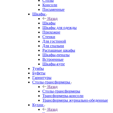
Столы
Консоли
Письменные
Шкафы
Назад
Шкафы
Шкафы для одежды
Прихожие
Стенки
Для гостиной
Для спальни
Распашные шкафы
Шкафы-пеналы
Встроенные
Шкафы-купе
Тумбы
Буфеты
Гарнитуры
Столы-трансформеры
Назад
Столы-трансформеры
Трансформеры-консоли
Трансформеры журнально-обеденные
Кухни
Назад