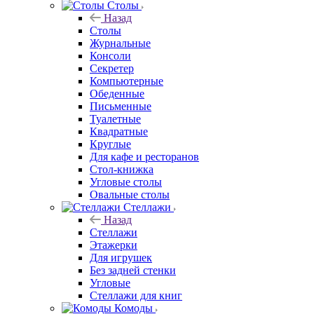
Столы
Назад
Столы
Журнальные
Консоли
Секретер
Компьютерные
Обеденные
Письменные
Туалетные
Квадратные
Круглые
Для кафе и ресторанов
Стол-книжка
Угловые столы
Овальные столы
Стеллажи
Назад
Стеллажи
Этажерки
Для игрушек
Без задней стенки
Угловые
Стеллажи для книг
Комоды