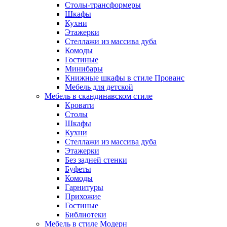
Столы-трансформеры
Шкафы
Кухни
Этажерки
Стеллажи из массива дуба
Комоды
Гостиные
Минибары
Книжные шкафы в стиле Прованс
Мебель для детской
Мебель в скандинавском стиле
Кровати
Столы
Шкафы
Кухни
Стеллажи из массива дуба
Этажерки
Без задней стенки
Буфеты
Комоды
Гарнитуры
Прихожие
Гостиные
Библиотеки
Мебель в стиле Модерн