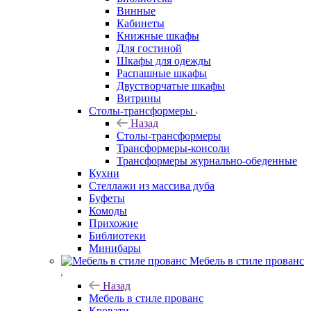
Винные
Кабинеты
Книжные шкафы
Для гостиной
Шкафы для одежды
Распашные шкафы
Двустворчатые шкафы
Витрины
Столы-трансформеры
Назад
Столы-трансформеры
Трансформеры-консоли
Трансформеры журнально-обеденные
Кухни
Стеллажи из массива дуба
Буфеты
Комоды
Прихожие
Библиотеки
Минибары
Мебель в стиле прованс
Назад
Мебель в стиле прованс
Кровати