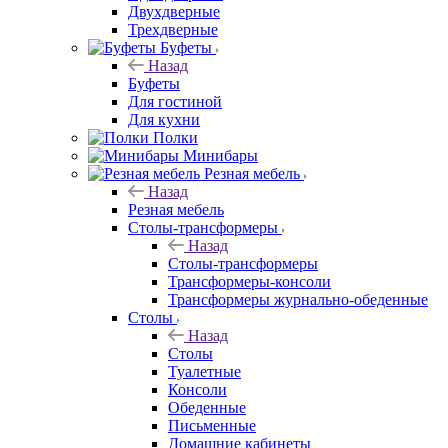
Двухдверные
Трехдверные
Буфеты
Назад
Буфеты
Для гостиной
Для кухни
Полки
Минибары
Резная мебель
Назад
Резная мебель
Столы-трансформеры
Назад
Столы-трансформеры
Трансформеры-консоли
Трансформеры журнально-обеденные
Столы
Назад
Столы
Туалетные
Консоли
Обеденные
Письменные
Домашние кабинеты