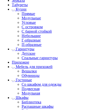
Зеркала
Табуреты
Кухни
Прямые
Модульные
Угловые
С островком
С барной стойкой
Небольшие
Г-образные
П-образные
Гарнитуры
Детские
Спальные гарнитуры
Прихожие
Мебель для прихожей
Вешалки
Обувницы
Гостиные
Со шкафом для одежды
Подвесная
Модульная
Шкафы
Библиотека
Распашные шкафы