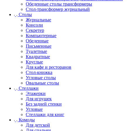
Обеденные столы трансформеры
Стол-трансформер журнальный
Столы
Журнальные
Консоли
Секретер
Компьютерные
Обеденные
Письменные
Туалетные
Квадратные
Круглые
Для кафе и ресторанов
Стол-книжка
Угловые столы
Овальные столы
Стеллажи
Этажерки
Для игрушек
Без задней стенки
Угловые
Стеллажи для книг
Комоды
Для детской
Для спальни