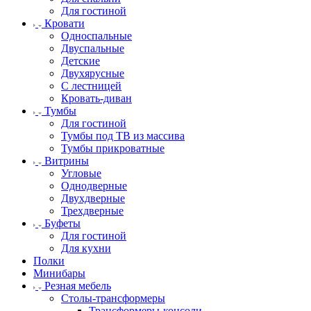
Для гостиной
Кровати
Односпальные
Двуспальные
Детские
Двухярусные
С лестницей
Кровать-диван
Тумбы
Для гостиной
Тумбы под ТВ из массива
Тумбы прикроватные
Витрины
Угловые
Однодверные
Двухдверные
Трехдверные
Буфеты
Для гостиной
Для кухни
Полки
Минибары
Резная мебель
Столы-трансформеры
Трансформеры-консоли