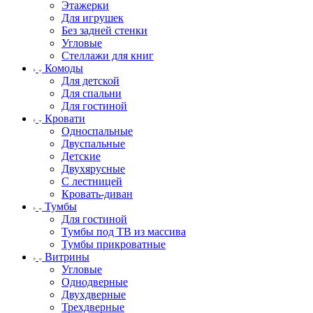
Этажерки
Для игрушек
Без задней стенки
Угловые
Стеллажи для книг
Комоды
Для детской
Для спальни
Для гостиной
Кровати
Односпальные
Двуспальные
Детские
Двухярусные
С лестницей
Кровать-диван
Тумбы
Для гостиной
Тумбы под ТВ из массива
Тумбы прикроватные
Витрины
Угловые
Однодверные
Двухдверные
Трехдверные