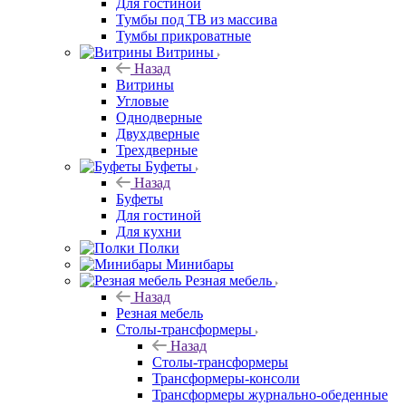
Для гостиной
Тумбы под ТВ из массива
Тумбы прикроватные
Витрины
Назад
Витрины
Угловые
Однодверные
Двухдверные
Трехдверные
Буфеты
Назад
Буфеты
Для гостиной
Для кухни
Полки
Минибары
Резная мебель
Назад
Резная мебель
Столы-трансформеры
Назад
Столы-трансформеры
Трансформеры-консоли
Трансформеры журнально-обеденные