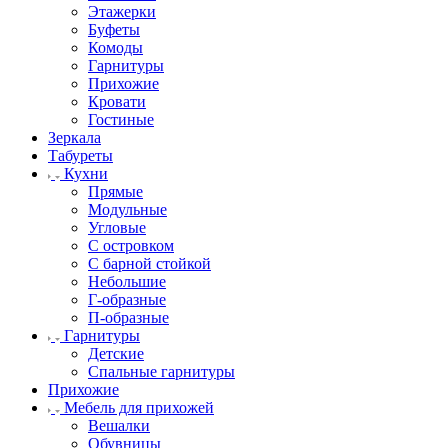
Этажерки
Буфеты
Комоды
Гарнитуры
Прихожие
Кровати
Гостиные
Зеркала
Табуреты
Кухни
Прямые
Модульные
Угловые
С островком
С барной стойкой
Небольшие
Г-образные
П-образные
Гарнитуры
Детские
Спальные гарнитуры
Прихожие
Мебель для прихожей
Вешалки
Обувницы