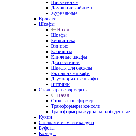
Письменные
Домашние кабинеты
Журнальные
Кровати
Шкафы
Назад
Шкафы
Библиотека
Винные
Кабинеты
Книжные шкафы
Для гостиной
Шкафы для одежды
Распашные шкафы
Двустворчатые шкафы
Витрины
Столы-трансформеры
Назад
Столы-трансформеры
Трансформеры-консоли
Трансформеры журнально-обеденные
Кухни
Стеллажи из массива дуба
Буфеты
Комоды