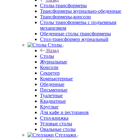
Столы-трансформеры
Трансформеры журнально-обеденные
Трансформеры-консоли
Столы трансформеры с подъемным
механизмом
Обеденные столы трансформеры
Стол-трансформер журнальный
Столы
Назад
Столы
Журнальные
Консоли
Секретер
Компьютерные
Обеденные
Письменные
Туалетные
Квадратные
Круглые
Для кафе и ресторанов
Стол-книжка
Угловые столы
Овальные столы
Стеллажи